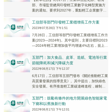
部、市場監管總局印發輕工業數字化轉型實施方
案的通知。要求到2027年，重點輕工企業數字化
研發設計工具普及率達到90%左右，關鍵工序數
控...
工信部等部門印發輕工業穩增長工作方案
2023年07月28日 下午1:51
7月28日，工信部等部門印發輕工業穩增長工作方
案(2023—2024年)。其中提到，主要目標到2023
—2024年輕工業增加值平均增速4%左右，規上企
業營業收入規模突破25萬億元...
五部門：加大食品、皮革、造紙、電池等行業
節能降耗和減污降碳力度
2022年06月17日 下午12:37
6月17日，工信部等五部門發布《關於推動輕工業
高質量發展的指導意見》。其中提出，加快綠色
安全發展。有序推進輕工業碳達峰進程，繪制造
紙等行業低碳發展路線圖。加大食品、皮革、造
紙、電...
五部門：鼓勵有條件的地方開展綠色智能家電
下鄉和以舊換新行動
2022年06月17日 下午12:01