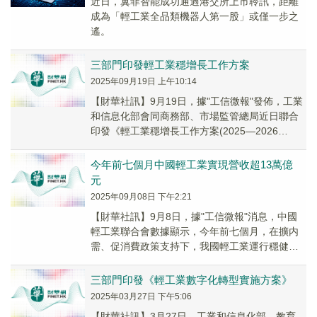
近日，翼菲智能成功通過港交所上市聆訊，距離
成為「輕工業全品類機器人第一股」或僅一步之
遙。
三部門印發輕工業穩增長工作方案
2025年09月19日 上午10:14
【財華社訊】9月19日，據"工信微報"發佈，工業
和信息化部會同商務部、市場監管總局近日聯合
印發《輕工業穩增長工作方案(2025—2026
年)》，推動輕工業在保持經濟穩定增長中發揮...
今年前七個月中國輕工業實現營收超13萬億
元
2025年09月08日 下午2:21
【財華社訊】9月8日，據"工信微報"消息，中國
輕工業聯合會數據顯示，今年前七個月，在擴内
需、促消費政策支持下，我國輕工業運行穩健，
生產、營收、市場規模均保持良好態勢。規模以
上輕工...
三部門印發《輕工業數字化轉型實施方案》
2025年03月27日 下午5:06
【財華社訊】3月27日，工業和信息化部、教育