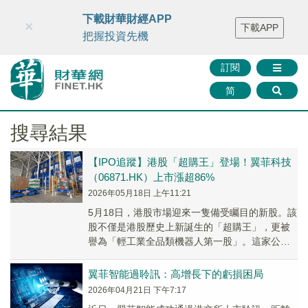
財華智庫網
FINTV
FINMETA
財華證券
媒體矩陣
下載財華財經APP
×
下載APP
智庫沙龍
聯絡我們
把握投資先機
訂閱
简
搜尋結果
【IPO追蹤】港股「超購王」登場！翼菲科技
（06871.HK）上市漲超86%
2026年05月18日 上午11:21
5月18日，港股市場迎來一隻備受矚目的新股。該
股不僅是港股歷史上新誕生的「超購王」，更被
譽為「輕工業全品類機器人第一股」。這家公司
正是翼菲科技（06871.HK）。
翼菲智能過聆訊：高增長下的虧損困局
2026年04月21日 下午7:17