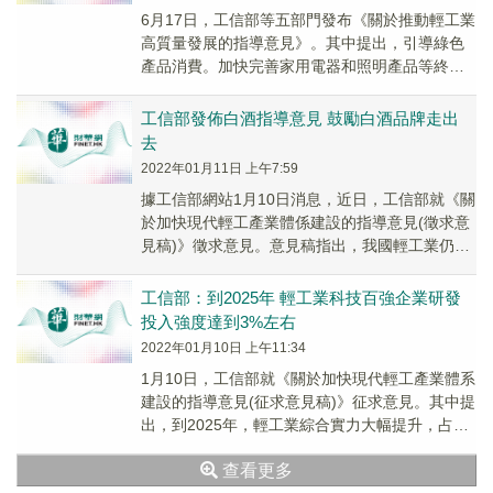
6月17日，工信部等五部門發布《關於推動輕工業
高質量發展的指導意見》。其中提出，引導綠色
產品消費。加快完善家用電器和照明產品等終端
用能產品能效標准，促進節能空調、冰箱、熱水
器、高...
工信部發佈白酒指導意見 鼓勵白酒品牌走出
去
2022年01月11日 上午7:59
據工信部網站1月10日消息，近日，工信部就《關
於加快現代輕工產業體係建設的指導意見(徵求意
見稿)》徵求意見。意見稿指出，我國輕工業仍面
臨產業集中度不高、中高端產品供給不足、國際
知...
工信部：到2025年 輕工業科技百強企業研發
投入強度達到3%左右
2022年01月10日 上午11:34
1月10日，工信部就《關於加快現代輕工產業體系
建設的指導意見(征求意見稿)》征求意見。其中提
出，到2025年，輕工業綜合實力大幅提升，占工
業比重基本穩定，企業創新能力、品牌影響力...
查看更多