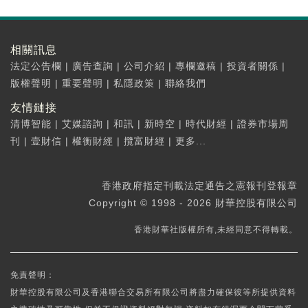
相關訊息
法定公告欄
|
廣告查詢
|
公司介紹
|
專欄邀稿
|
投資者關係
|
版權聲明
|
重要聲明
|
私隱政策
|
聯絡我們
友情鏈接
清博智能
|
艾媒諮詢
|
和訊
|
新時空
|
時代財經
|
證券市場周
刊
|
壹財信
|
權衡財經
|
攬富財經
|
更多...
香港政府指定刊載法定通告之憲報刊登報章
Copyright © 1998 - 2026 財華控股有限公司
香港財華社版權所有,未經同意不得轉載。
免責聲明：
財華控股有限公司及香港聯合交易所有限公司將盡力確保彼等所提供資料