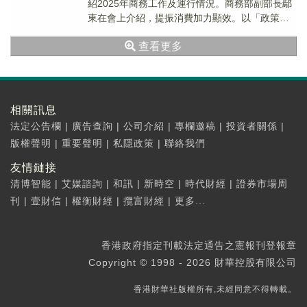
紹2025年商務工作及運行情況。商務部副部長鄢
東在會上介紹，提振消費加力顯效。以「政策＋
活動」雙輪驅動，打造「購在中國」品牌，持續
查看更多
釋...
相關訊息
法定公告欄
|
廣告查詢
|
公司介紹
|
專欄邀稿
|
投資者關係
|
版權聲明
|
重要聲明
|
私隱政策
|
聯絡我們
友情鏈接
清博智能
|
艾媒諮詢
|
和訊
|
新時空
|
時代財經
|
證券市場周
刊
|
壹財信
|
權衡財經
|
攬富財經
|
更多...
香港政府指定刊載法定通告之憲報刊登報章
Copyright © 1998 - 2026 財華控股有限公司
香港財華社版權所有,未經同意不得轉載。