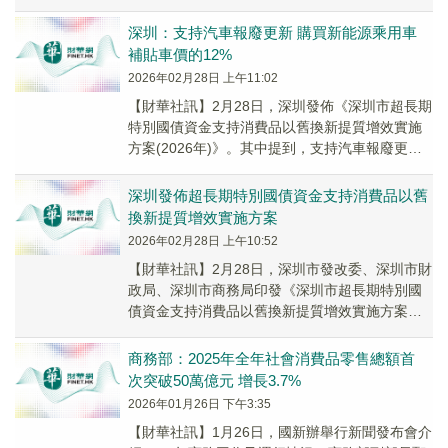
超213億元，同類持續領先！
深圳：支持汽車報廢更新 購買新能源乘用車
補貼車價的12%
2026年02月28日 上午11:02
【財華社訊】2月28日，深圳發佈《深圳市超長期
特別國債資金支持消費品以舊換新提質增效實施
方案(2026年)》。其中提到，支持汽車報廢更
新。個人消費者報廢登記在本人名下的乘用車，
併...
深圳發佈超長期特別國債資金支持消費品以舊
換新提質增效實施方案
2026年02月28日 上午10:52
​【財華社訊】2月28日，深圳市發改委、深圳市財
政局、深圳市商務局印發《深圳市超長期特別國
債資金支持消費品以舊換新提質增效實施方案
(2026年)》。實施目標，統籌安排好中央向我
市...
商務部：2025年全年社會消費品零售總額首
次突破50萬億元 增長3.7%
2026年01月26日 下午3:35
【財華社訊】1月26日，國新辦舉行新聞發布會介