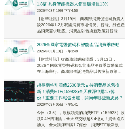
1.8倍 具身智能機器人銷售額增長13%
2026年03月19日 下午4:50
​【財華社訊】3月19日，商務部消費促進司負責人
談2026年1-2月我國消費市場情況。智能、綠色產
品消費需求旺盛。消費品以舊換新政策對智能、
綠色產品帶動效果明顯，通訊器材、文化辦...
2026全國家電暨數碼和智能產品消費季啟動
2026年03月13日 下午3:49
【財華社訊】從商務部網站獲悉，3月13日，
2026全國家電暨數碼和智能產品消費季啟動儀式
在上海舉行。商務部依託消費品以舊換新政策，
組織開展2026全國家電暨數碼和智能產品消費季
系...
超長期特別國債2500億元支持消費品以舊換
新！消費ETF(159928)全天獲淨申購1.7億
份！重要工作報告出爐，開局年哪些新思路？
2026年03月05日 下午5:41
今日（3.5），規模領先的消費ETF（159928）收
跌0.4%四連陰，全天成交額超3.4億元！資金逢跌
湧入，全天獲淨申購1.7億份，消費ETF最新規模