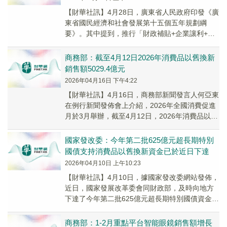
【財華社訊】4月28日，廣東省人民政府印發《廣
東省國民經濟和社會發展第十五個五年規劃綱
要》。其中提到，推行「財政補貼+企業讓利+金
融賦能」模式，加大對汽車、家電等大宗耐用消
費品以...
商務部：截至4月12日2026年消費品以舊換新
銷售額5029.4億元
2026年04月16日 下午4:22
​【財華社訊】4月16日，商務部新聞發言人何亞東
在例行新聞發佈會上介紹，2026年全國消費促進
月於3月舉辦，截至4月12日，2026年消費品以舊
換新銷售額5029.4億元，惠及6...
國家發改委：今年第二批625億元超長期特別
國債支持消費品以舊換新資金已於近日下達
2026年04月10日 上午10:23
​【財華社訊】4月10日，據國家發改委網站發佈，
近日，國家發展改革委會同財政部，及時向地方
下達了今年第二批625億元超長期特別國債資金，
支持地方繼續平穩有序實施消費品以舊換新政
策...
商務部：1-2月重點平台智能眼鏡銷售額增長