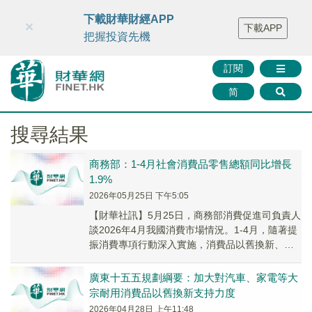
財華智庫網
FINTV
FINMETA
財華證券
媒體矩陣
下載財華財經APP
×
下載APP
智庫沙龍
聯絡我們
把握投資先機
訂閱
简
搜尋結果
商務部：1-4月社會消費品零售總額同比增長
1.9%
2026年05月25日 下午5:05
【財華社訊】5月25日，商務部消費促進司負責人
談2026年4月我國消費市場情況。1-4月，隨著提
振消費專項行動深入實施，消費品以舊換新、有
獎發票、離境退稅等政策效果持續顯現，消費...
廣東十五五規劃綱要：加大對汽車、家電等大
宗耐用消費品以舊換新支持力度
2026年04月28日 上午11:48