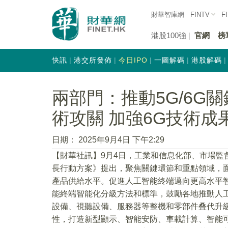
財華智庫網
FINTV
F
港股100強
官網
榜
快訊
港交所發佈
今日IPO
一圖解碼
港股解碼
兩部門：推動5G/6G
術攻關 加強6G技術成
日期：
2025年9月4日 下午2:29
【財華社訊】9月4日，工業和信息化部、市場監督管
長行動方案》提出，聚焦關鍵環節和重點領域，
產品供給水平。促進人工智能終端邁向更高水平
能終端智能化分級方法和標準，鼓勵各地推動人
設備、視聽設備、服務器等整機和零部件叠代升
性，打造新型顯示、智能安防、車載計算、智能