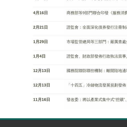
4月16日
商務部等9部門聯合印發《服務消費
2月21日
證監會：全面深化債券發行注冊制
1月29日
市場監管總局等三部門：嚴厲查處
1月4日
證監會、財政部發佈行政執法當事
12月13日
國務院聯防聯控機制：離開陸地邊
12月13日
「十四五」冷鏈物流發展規劃發佈
11月16日
發改委：將以產業式集中式“挖礦”