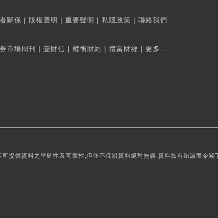
者關係
|
版權聲明
|
重要聲明
|
私隱政策
|
聯絡我們
券市場周刊
|
壹財信
|
權衡財經
|
攬富財經
|
更多...
所提供資料之準確性及可靠性,但並不保證資料絕對無誤,資料如有錯漏而令閣