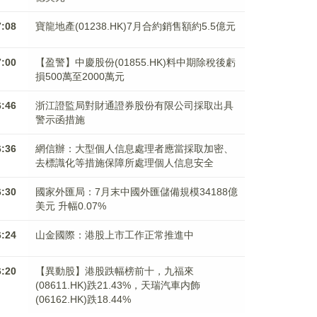
7:08
寶龍地產(01238.HK)7月合約銷售額約5.5億元
7:00
【盈警】中慶股份(01855.HK)料中期除稅後虧
損500萬至2000萬元
6:46
浙江證監局對財通證券股份有限公司採取出具
警示函措施
6:36
網信辦：大型個人信息處理者應當採取加密、
去標識化等措施保障所處理個人信息安全
6:30
國家外匯局：7月末中國外匯儲備規模34188億
美元 升幅0.07%
6:24
山金國際：港股上市工作正常推進中
6:20
【異動股】港股跌幅榜前十，九福來
(08611.HK)跌21.43%，天瑞汽車内飾
(06162.HK)跌18.44%