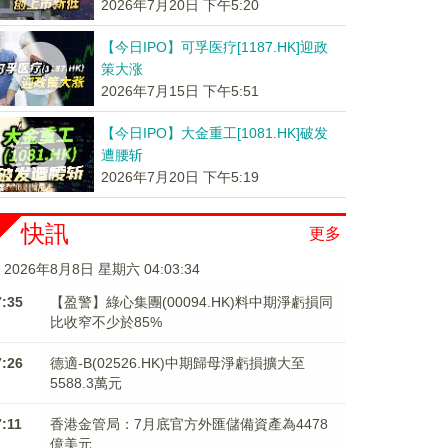
2026年7月20日 下午5:20
【今日IPO】可孚医疗[1187.HK]迎政
策大涨
2026年7月15日 下午5:51
【今日IPO】大金重工[1081.HK]破发
遭腰斩
2026年7月20日 下午5:19
快訊
更多
2026年8月8日 星期六 04:03:34
7:35
【盈警】綠心集團(00094.HK)料中期淨虧損同
比收窄不少於85%
7:26
德適-B(02526.HK)中期歸母淨虧損擴大至
5588.3萬元
7:11
香港金管局：7月底官方外匯儲備資產為4478
億美元