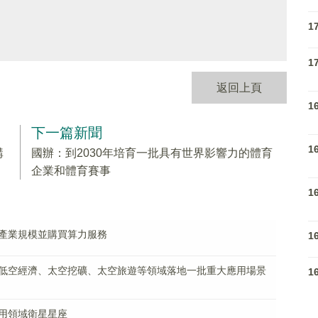
1
1
返回上頁
1
下一篇新聞
1
購
國辦：到2030年培育一批具有世界影響力的體育
企業和體育賽事
1
產業規模並購買算力服務
1
低空經濟、太空挖礦、太空旅遊等領域落地一批重大應用場景
1
用領域衛星星座