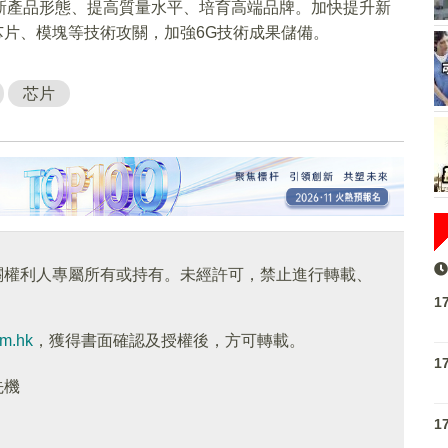
創新產品形態、提高質量水平、培育高端品牌。加快提升新
芯片、模塊等技術攻關，加強6G技術成果儲備。
芯片
關權利人專屬所有或持有。未經許可，禁止進行轉載、
1
om.hk
，獲得書面確認及授權後，方可轉載。
1
先機
1