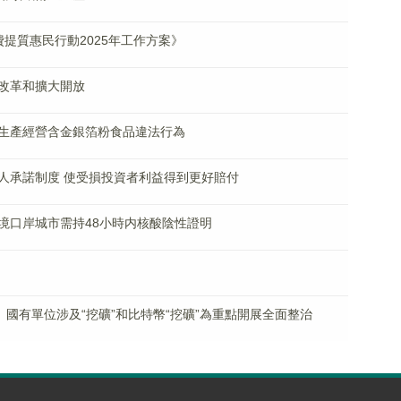
提質惠民行動2025年工作方案》
改革和擴大開放
生產經營含金銀箔粉食品違法行為
人承諾制度 使受損投資者利益得到更好賠付
境口岸城市需持48小時内核酸陰性證明
、國有單位涉及“挖礦”和比特幣“挖礦”為重點開展全面整治