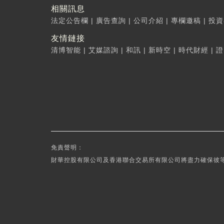
相關訊息
法定公告欄
|
廣告查詢
|
公司介紹
|
專欄邀稿
|
投資
友情鏈接
清博智能
|
艾媒諮詢
|
和訊
|
新時空
|
時代財經
|
證
免責聲明：
財華控股有限公司及香港聯合交易所有限公司將盡力確保彼等