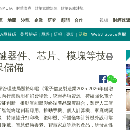
INMETA
財華證券
財華
媒體矩陣
財華
智庫沙龍
單
地圖
沙龍
企業
研究
顧問
合作
視頻
財經速
A股解碼
美股解碼
股評
研報
專訪
活動
Web3 Space專欄
關鍵器件、芯片、模塊等技
果儲備
理總局關於印發《電子信息製造業2025-2026年穩增
面向行業應用和消費場景，統籌專項資源，持續強化電子
智能創新，推動智能體與終端產品深度融合，製定人工智
工智能終端創新應用。推動手機、個人計算機、家庭網關
級，持續提升打印機、復印機、掃描儀等計算機外設可靠
可穿戴、智慧健康養老、智慧家庭等新興產品，研發高性