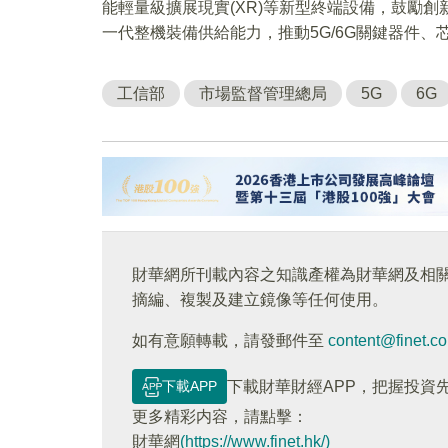
能輕量級擴展現實(XR)等新型終端設備，鼓勵
一代整機裝備供給能力，推動5G/6G關鍵器件、
工信部
市場監督管理總局
5G
6G
財華網所刊載內容之知識產權為財華網及相
摘編、複製及建立鏡像等任何使用。
如有意願轉載，請發郵件至
content@finet.c
下載APP
下載財華財經APP，把握投資
更多精彩内容，請點擊：
財華網
(https://www.finet.hk/)