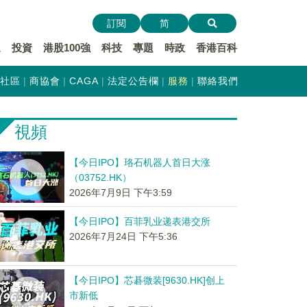
訂閱
简
遞
投資
港股100強
科技
專題
時政
香港百科
社區
商協會
CAGA
法定公告欄
服務
聯絡我們
視頻
【今日IPO】珞石机器人首日大涨
（03752.HK）
2026年7月9日 下午3:59
【今日IPO】百菲乳业递表港交所
2026年7月24日 下午5:36
【今日IPO】芯碁微装[9630.HK]创上
市新低