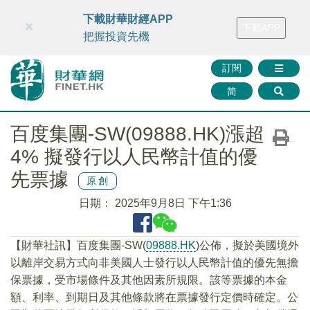
財華智庫網
FINTV
FINMETA
財華證券
媒體矩陣
下載財華財經APP
×
下載APP
智庫沙龍
聯絡我們
把握投資先機
訂閱
简
百度集團-SW(09888.HK)漲超
4% 擬發行以人民幣計值的優
先票據
原創
日期：
2025年9月8日 下午1:36
【財華社訊】百度集團-SW(
09888.HK
)公佈，擬於美國境外
以離岸交易方式向非美國人士發行以人民幣計值的優先無擔
保票據，受市場條件及其他因素所規限。該等票據的本金
額、利率、到期日及其他條款將在票據發行定價時確定。公