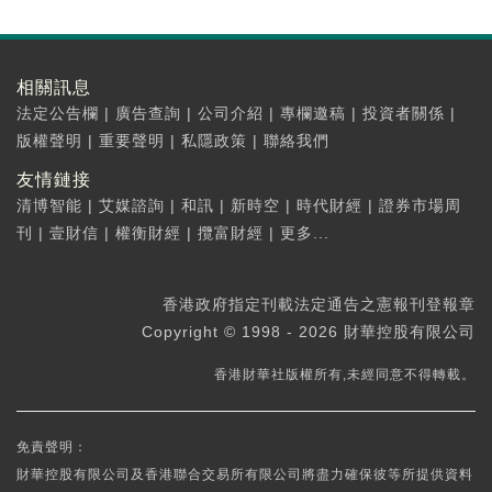
相關訊息
法定公告欄
|
廣告查詢
|
公司介紹
|
專欄邀稿
|
投資者關係
|
版權聲明
|
重要聲明
|
私隱政策
|
聯絡我們
友情鏈接
清博智能
|
艾媒諮詢
|
和訊
|
新時空
|
時代財經
|
證券市場周
刊
|
壹財信
|
權衡財經
|
攬富財經
|
更多...
香港政府指定刊載法定通告之憲報刊登報章
Copyright © 1998 - 2026 財華控股有限公司
香港財華社版權所有,未經同意不得轉載。
免責聲明：
財華控股有限公司及香港聯合交易所有限公司將盡力確保彼等所提供資料