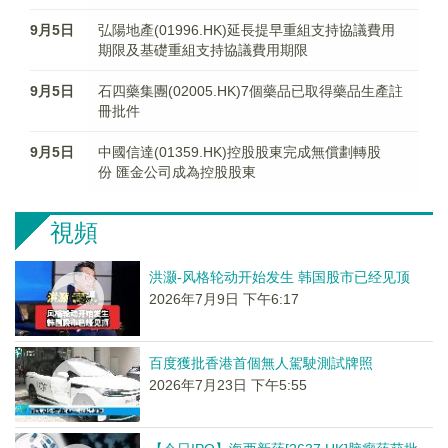
9月5日
弘陽地產(01996.HK)延長提早重組支持協議費用
期限及基礎重組支持協議費用期限
9月5日
石四藥集團(02005.HK)7個藥品已取得藥品生產註
冊批件
9月5日
中國信達(01359.HK)控股股東完成無償劃轉股
份 匯金公司成為控股股東
視頻
洪灏-风格轮动开始发生 韩国股市已经见顶
2026年7月9日 下午6:17
百度獲批香港首個無人駕駛測試牌照
2026年7月23日 下午5:55