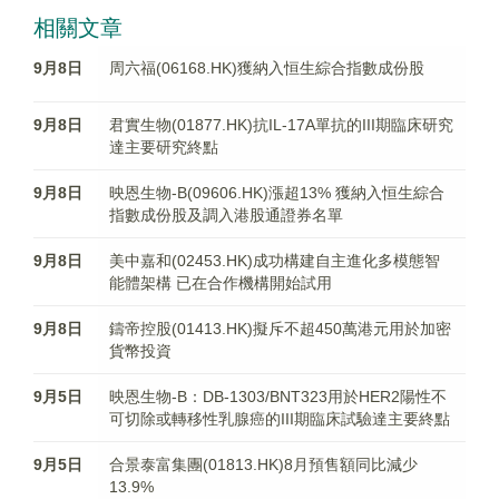
相關文章
9月8日
周六福(06168.HK)獲納入恒生綜合指數成份股
9月8日
君實生物(01877.HK)抗IL-17A單抗的III期臨床研究
達主要研究終點
9月8日
映恩生物-B(09606.HK)漲超13% 獲納入恒生綜合
指數成份股及調入港股通證券名單
9月8日
美中嘉和(02453.HK)成功構建自主進化多模態智
能體架構 已在合作機構開始試用
9月8日
鑄帝控股(01413.HK)擬斥不超450萬港元用於加密
貨幣投資
9月5日
映恩生物-B：DB-1303/BNT323用於HER2陽性不
可切除或轉移性乳腺癌的III期臨床試驗達主要終點
9月5日
合景泰富集團(01813.HK)8月預售額同比減少
13.9%