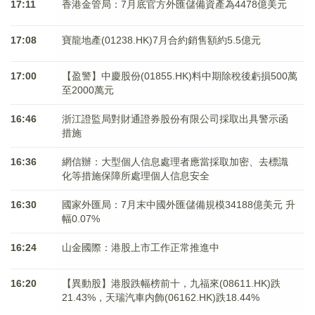
17:11
香港金管局：7月底官方外匯儲備資產為4478億美元
17:08
寶龍地產(01238.HK)7月合約銷售額約5.5億元
17:00
【盈警】中慶股份(01855.HK)料中期除稅後虧損500萬
至2000萬元
16:46
浙江證監局對財通證券股份有限公司採取出具警示函
措施
16:36
網信辦：大型個人信息處理者應當採取加密、去標識
化等措施保障所處理個人信息安全
16:30
國家外匯局：7月末中國外匯儲備規模34188億美元 升
幅0.07%
16:24
山金國際：港股上市工作正常推進中
16:20
【異動股】港股跌幅榜前十，九福來(08611.HK)跌
21.43%，天瑞汽車内飾(06162.HK)跌18.44%