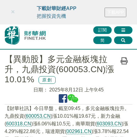
財華智庫網
FINTV
FINMETA
財華證券
媒體矩陣
下載財華財經APP
×
下載APP
智庫沙龍
聯絡我們
把握投資先機
訂閱
简
【異動股】多元金融板塊拉
升，九鼎投資(600053.CN)漲
10.01%
原創
日期：
2025年8月12日 上午9:45
【財華社訊】今日早盤，截至09:45，多元金融板塊拉升。
九鼎投資(
600053.CN
)漲10.01%報19.67元，新力金融
(
600318.CN
)漲6.06%報10.5元，南華期貨(
603093.CN
)漲
4.29%報22.86元，瑞達期貨(
002961.CN
)漲3.78%報22.54