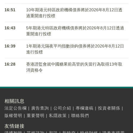
16:51
10年期港元特區政府機構債券將於2026年8月12日透
過重開進行投標
16:43
5年期港元特區政府機構債券將於2026年8月12日透過
重開進行投標
16:39
1年期港元隔夜平均指數掛鉤債券將於2026年8月12日
進行投標
16:28
香港證監會就中國糖果前高管的失當行為取得13年取
消資格令
相關訊息
法定公告欄
|
廣告查詢
|
公司介紹
|
專欄邀稿
|
投資者關係
|
版權聲明
|
重要聲明
|
私隱政策
|
聯絡我們
友情鏈接