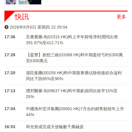
快訊
更多
2026年8月6日 星期四 22:39:04
17:36
百奧賽圖-B(02315.HK)料上半年歸母淨利潤同比增
391.87%至412.71%
17:28
【盈警】創想三維(03388.HK)料中期盈转亏約5300萬
至6300萬元
17:20
湯臣集團(00258.HK)料中期股東應佔除稅後綜合溢利
同比下跌85%至90%
17:13
禮邦醫藥-B(09637.HK)料中期虧損同比收窄15%至
25%
17:04
中國海外宏洋集團(00081.HK)7月合約銷售額按年上升
44%
16:53
和光智成完成天使輪數千萬融資