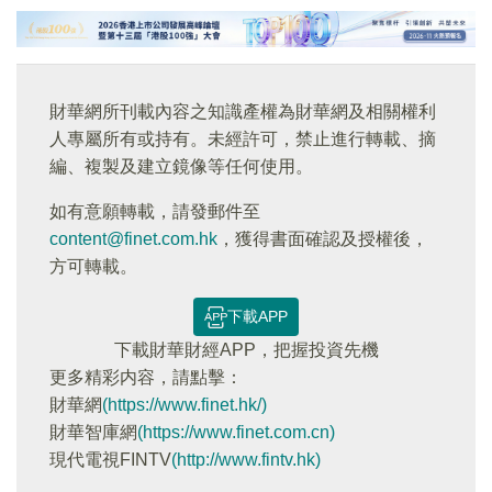
財華網所刊載內容之知識產權為財華網及相關權利
人專屬所有或持有。未經許可，禁止進行轉載、摘
編、複製及建立鏡像等任何使用。
如有意願轉載，請發郵件至
content@finet.com.hk
，獲得書面確認及授權後，
方可轉載。
下載APP
下載財華財經APP，把握投資先機
更多精彩内容，請點擊：
財華網
(https://www.finet.hk/)
財華智庫網
(https://www.finet.com.cn)
現代電視FINTV
(http://www.fintv.hk)