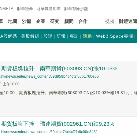
INMETA
財華證券
財華
媒體矩陣
財華
智庫沙龍
單
地圖
沙龍
企業
研究
顧問
合作
視頻
財經速
A股解碼
美股解碼
股評
研報
專訪
活動
Web3 Space專欄
貨板塊拉升，南華期貨(603093.CN)漲10.03%
net.hk/newscenter/news_content/69d859b4c4cf2f56b1760e66
日 上午10:00
0:00，期貨板塊拉升。南華期貨(603093.CN)漲10.03%報19.31元，瑞達
貨板塊下挫，瑞達期貨(002961.CN)跌9.23%
net.hk/newscenter/news_content/69c4cb74c4cf2fa6c00e8431