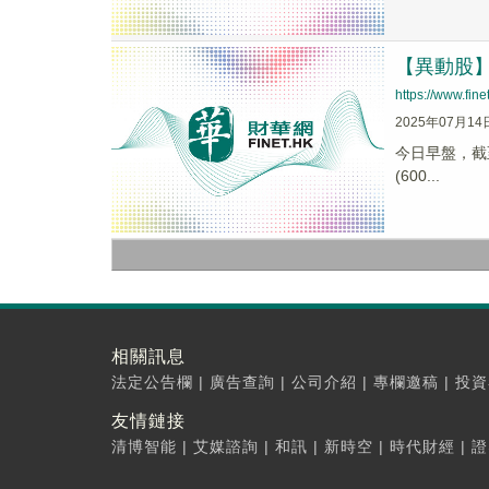
【異動股】多
https://www.fi
2025年07月14
今日早盤，截至0
(600...
相關訊息
法定公告欄
|
廣告查詢
|
公司介紹
|
專欄邀稿
|
投資
友情鏈接
清博智能
|
艾媒諮詢
|
和訊
|
新時空
|
時代財經
|
證