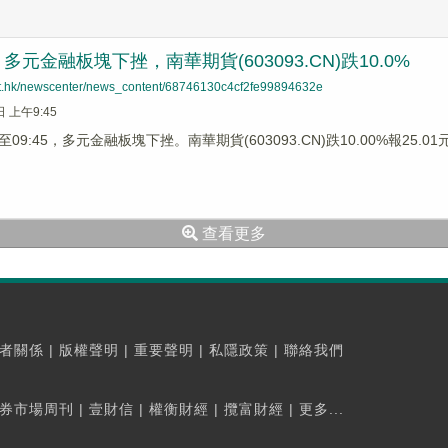
元金融板塊下挫，南華期貨(603093.CN)跌10.0%
net.hk/newscenter/news_content/68746130c4cf2fe99894632e
日 上午9:45
9:45，多元金融板塊下挫。南華期貨(603093.CN)跌10.00%報25.01元
查看更多
者關係
|
版權聲明
|
重要聲明
|
私隱政策
|
聯絡我們
券市場周刊
|
壹財信
|
權衡財經
|
攬富財經
|
更多...