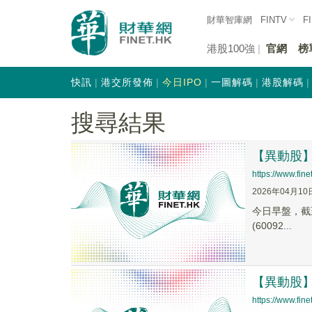
財華智庫網
FINTV
F
港股100強
官網
榜
快訊
港交所發佈
今日IPO
一圖解碼
港股解碼
搜尋結果
【異動股】期
https://www.fi
2026年04月10
今日早盤，截至1
(60092...
【異動股】期
https://www.fi