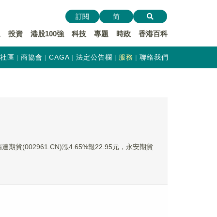
訂閱
简
遞
投資
港股100強
科技
專題
時政
香港百科
社區
商協會
CAGA
法定公告欄
服務
聯絡我們
期貨(002961.CN)漲4.65%報22.95元，永安期貨