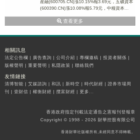
産融(600705.CN)漲10.15%報3.69元，五礦資本
(600390.CN)漲10.08%報5.79元，中糧資本
(0024...
查看更多
相關訊息
法定公告欄
|
廣告查詢
|
公司介紹
|
專欄邀稿
|
投資者關係
|
版權聲明
|
重要聲明
|
私隱政策
|
聯絡我們
友情鏈接
清博智能
|
艾媒諮詢
|
和訊
|
新時空
|
時代財經
|
證券市場周
刊
|
壹財信
|
權衡財經
|
攬富財經
|
更多...
香港政府指定刊載法定通告之憲報刊登報章
Copyright © 1998 - 2026 財華控股有限公司
香港財華社版權所有,未經同意不得轉載。