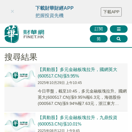
財華智庫網
FINTV
FINMETA
財華證券
媒體矩陣
下載財華財經APP
×
下載APP
智庫沙龍
聯絡我們
把握投資先機
訂閱
简
搜尋結果
【異動股】多元金融板塊拉升，國網英大
(600517.CN)漲9.95%
2025年10月29日 上午10:45
今日早盤，截至10:45，多元金融板塊拉升。國網
英大(600517.CN)漲9.95%報6.3元，海德股份
(000567.CN)漲9.94%報7.63元，浙江東方
(600120....
【異動股】多元金融板塊拉升，九鼎投資
(600053.CN)漲10.01%
2025年08月12日 上午9:45