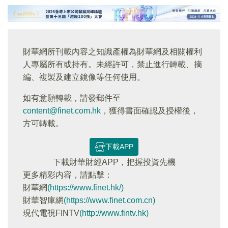
財華網所刊載內容之知識產權為財華網及相關權利
人專屬所有或持有。未經許可，禁止進行轉載、摘
編、複製及建立鏡像等任何使用。
如有意願轉載，請發郵件至
content@finet.com.hk
，獲得書面確認及授權後，
方可轉載。
下載APP
下載財華財經APP，把握投資先機
更多精彩内容，請點擊：
財華網
(https://www.finet.hk/)
財華智庫網
(https://www.finet.com.cn)
現代電視FINTV
(http://www.fintv.hk)