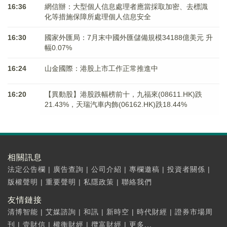
16:36
網信辦：大型個人信息處理者應當採取加密、去標識
化等措施保障所處理個人信息安全
16:30
國家外匯局：7月末中國外匯儲備規模34188億美元 升
幅0.07%
16:24
山金國際：港股上市工作正常推進中
16:20
【異動股】港股跌幅榜前十，九福來(08611.HK)跌
21.43%，天瑞汽車内飾(06162.HK)跌18.44%
相關訊息
法定公告欄
|
廣告查詢
|
公司介紹
|
專欄邀稿
|
投資者關係
|
版權聲明
|
重要聲明
|
私隱政策
|
聯絡我們
友情鏈接
清博智能
|
艾媒諮詢
|
和訊
|
新時空
|
時代財經
|
證券市場周
刊
|
壹財信
|
權衡財經
|
攬富財經
|
更多...