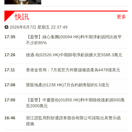
快訊
更多
2026年8月7日 星期五 22:37:49
17:35
【盈警】綠心集團(00094.HK)料中期淨虧損同比收窄
不少於85%
17:26
德適-B(02526.HK)中期歸母淨虧損擴大至5588.3萬元
17:11
香港金管局：7月底官方外匯儲備資產為4478億美元
17:08
寶龍地產(01238.HK)7月合約銷售額約5.5億元
17:00
【盈警】中慶股份(01855.HK)料中期除稅後虧損500萬
至2000萬元
16:46
浙江證監局對財通證券股份有限公司採取出具警示函
措施