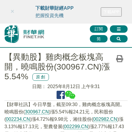
財華智庫網
FINTV
FINMETA
財華證券
媒體矩陣
下載財華財經APP
×
下載APP
智庫沙龍
聯絡我們
把握投資先機
訂閱
简
【異動股】雞肉概念板塊高
開，曉鳴股份(300967.CN)漲
5.54%
原創
日期：
2025年8月12日 上午9:31
【財華社訊】今日早盤，截至09:30，雞肉概念板塊高開。
曉鳴股份(
300967.CN
)漲5.54%報24.21元，民和股份
(
002234.CN
)漲4.72%報9.98元，湘佳股份(
002982.CN
)漲
3.13%報17.13元，聖農發展(
002299.CN
)漲2.77%報17.43