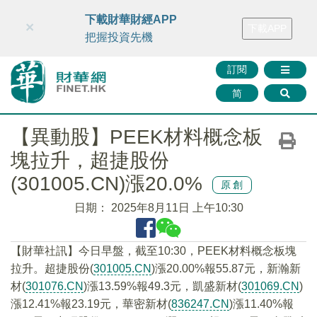
財華智庫網
FINTV
FINMETA
財華證券
媒體矩陣
下載財華財經APP
×
下載APP
智庫沙龍
聯絡我們
把握投資先機
訂閱
简
【異動股】PEEK材料概念板
塊拉升，超捷股份
(301005.CN)漲20.0%
原創
日期：
2025年8月11日 上午10:30
【財華社訊】今日早盤，截至10:30，PEEK材料概念板塊
拉升。超捷股份(
301005.CN
)漲20.00%報55.87元，新瀚新
材(
301076.CN
)漲13.59%報49.3元，凱盛新材(
301069.CN
)
漲12.41%報23.19元，華密新材(
836247.CN
)漲11.40%報