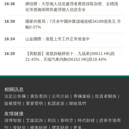
16:36
網信辦：大型個人信息處理者應當採取加密、去標識
化等措施保障所處理個人信息安全
16:30
國家外匯局：7月末中國外匯儲備規模34188億美元 升
幅0.07%
16:24
山金國際：港股上市工作正常推進中
16:20
【異動股】港股跌幅榜前十，九福來(08611.HK)跌
21.43%，天瑞汽車内飾(06162.HK)跌18.44%
相關訊息
法定公告欄
|
廣告查詢
|
公司介紹
|
專欄邀稿
|
投資者關係
|
版權聲明
|
重要聲明
|
私隱政策
|
聯絡我們
友情鏈接
清博智能
|
艾媒諮詢
|
和訊
|
新時空
|
時代財經
|
證券市場周
刊
|
壹財信
|
權衡財經
|
攬富財經
|
更多...