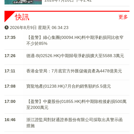
2026年7月20日 下午2:42
快訊
更多
2026年8月9日 星期天 06:34:23
17:35
【盈警】綠心集團(00094.HK)料中期淨虧損同比收窄
不少於85%
17:26
德適-B(02526.HK)中期歸母淨虧損擴大至5588.3萬元
17:11
香港金管局：7月底官方外匯儲備資產為4478億美元
17:08
寶龍地產(01238.HK)7月合約銷售額約5.5億元
17:00
【盈警】中慶股份(01855.HK)料中期除稅後虧損500萬
至2000萬元
16:46
浙江證監局對財通證券股份有限公司採取出具警示函
措施