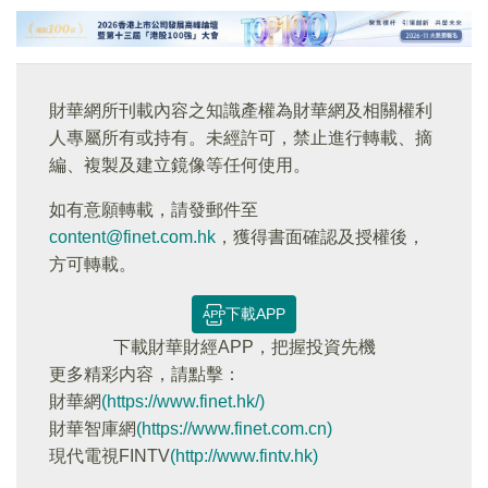
財華網所刊載內容之知識產權為財華網及相關權利
人專屬所有或持有。未經許可，禁止進行轉載、摘
編、複製及建立鏡像等任何使用。
如有意願轉載，請發郵件至
content@finet.com.hk
，獲得書面確認及授權後，
方可轉載。
下載APP
下載財華財經APP，把握投資先機
更多精彩内容，請點擊：
財華網
(https://www.finet.hk/)
財華智庫網
(https://www.finet.com.cn)
現代電視FINTV
(http://www.fintv.hk)