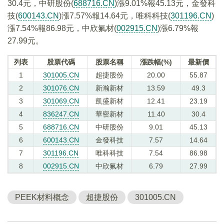
30.4元，中研股份(
688716.CN
)漲9.01%報45.13元，金發科
技(
600143.CN
)漲7.57%報14.64元，唯科科技(
301196.CN
)
漲7.54%報86.98元，中欣氟材(
002915.CN
)漲6.79%報
27.99元。
列表
股票代碼
股票名稱
漲跌幅(%)
最新價
1
301005.CN
超捷股份
20.00
55.87
2
301076.CN
新瀚新材
13.59
49.3
3
301069.CN
凱盛新材
12.41
23.19
4
836247.CN
華密新材
11.40
30.4
5
688716.CN
中研股份
9.01
45.13
6
600143.CN
金發科技
7.57
14.64
7
301196.CN
唯科科技
7.54
86.98
8
002915.CN
中欣氟材
6.79
27.99
PEEK材料概念
超捷股份
301005.CN