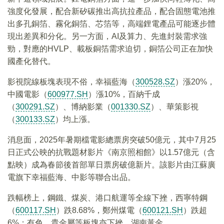
強度化發展，配合新矽碳推出高抗拉產品，配合固態電池推
出多孔銅箔、霧化銅箔、芯箔等，高端鋰電產品可能逐步體
現出差異和分化。另一方面，AI及算力、先進封裝需求強
勁，對應的HVLP、載板銅箔需求迫切，銅箔公司正在加快
國產化替代。
影視院線板塊表現不俗，幸福藍海（
300528.SZ
）漲20%，
中國電影（
600977.SH
）漲10%，百納千成
（
300291.SZ
）、博納影業（
001330.SZ
）、華策影視
（
300133.SZ
）均上漲。
消息面，2025年暑期檔電影總票房突破50億元，其中7月25
日正式公映的抗戰題材影片《南京照相館》以1.57億元（含
點映）成為春節後首部單日票房破億新片。該影片由江蘇廣
電旗下幸福藍海、中影等聯合出品。
跌幅榜上，鋼鐵、煤炭、港口航運等全線下挫，西寧特鋼
（
600117.SH
）跌8.68%，鄭州煤電（
600121.SH
）跌超
6%；有色、貴金屬等板塊亦下挫，湖南黃金