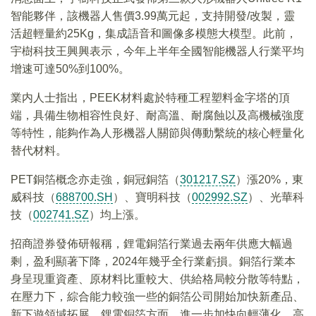
智能夥伴，該機器人售價3.99萬元起，支持開發/改製，靈
活超輕量約25Kg，集成語音和圖像多模態大模型。此前，
宇樹科技王興興表示，今年上半年全國智能機器人行業平均
增速可達50%到100%。
業内人士指出，PEEK材料處於特種工程塑料金字塔的頂
端，具備生物相容性良好、耐高溫、耐腐蝕以及高機械強度
等特性，能夠作為人形機器人關節與傳動繫統的核心輕量化
替代材料。
PET銅箔概念亦走強，銅冠銅箔（
301217.SZ
）漲20%，東
威科技（
688700.SH
）、寶明科技（
002992.SZ
）、光華科
技（
002741.SZ
）均上漲。
招商證券發佈研報稱，鋰電銅箔行業過去兩年供應大幅過
剩，盈利顯著下降，2024年幾乎全行業虧損。銅箔行業本
身呈現重資產、原材料比重較大、供給格局較分散等特點，
在壓力下，綜合能力較強一些的銅箔公司開始加快新產品、
新下遊領域拓展。鋰電銅箔方面，進一步加快向輕薄化、高