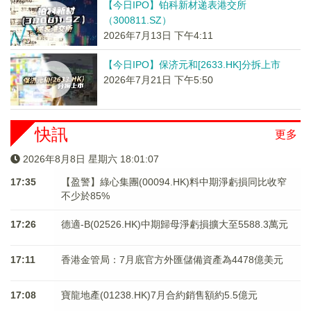
【今日IPO】铂科新材递表港交所
（300811.SZ）
2026年7月13日 下午4:11
【今日IPO】保济元和[2633.HK]分拆上市
2026年7月21日 下午5:50
快訊
更多
2026年8月8日 星期六 18:01:08
17:35
【盈警】綠心集團(00094.HK)料中期淨虧損同比收窄
不少於85%
17:26
德適-B(02526.HK)中期歸母淨虧損擴大至5588.3萬元
17:11
香港金管局：7月底官方外匯儲備資產為4478億美元
17:08
寶龍地產(01238.HK)7月合約銷售額約5.5億元