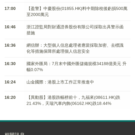
17:00
【盈警】中慶股份(01855.HK)料中期除稅後虧損500萬
至2000萬元
16:46
浙江證監局對財通證券股份有限公司採取出具警示函
措施
16:36
網信辦：大型個人信息處理者應當採取加密、去標識
化等措施保障所處理個人信息安全
16:30
國家外匯局：7月末中國外匯儲備規模34188億美元 升
幅0.07%
16:24
山金國際：港股上市工作正常推進中
16:20
【異動股】港股跌幅榜前十，九福來(08611.HK)跌
21.43%，天瑞汽車内飾(06162.HK)跌18.44%
相關訊息