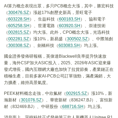
AI算力概念表現出眾，多只PCB概念大漲，其中，勝宏科技
（
300476.SZ
）漲超17%創歷史新高，景旺電子
（
603228.SH
）、生益科技（
600183.SH
）、協和電子
（
605258.SH
）、世運電路（
603920.SH
）、崇達技術
（
002815.SZ
）均大漲。此外，CPO概念大漲，光迅科技
（
002281.SZ
）漲10%，新易盛（
300502.SZ
）、中際旭創
（
300308.SZ
）、劍橋科技（
603083.SH
）均上漲。
國金證券發佈研報稱，英偉達Blackwell良率提升快速放
量，海外CSP加大ASIC投入，2025、2026年ASIC迎來爆
發式增長，國内互聯網大廠也加快了拉貨節奏，產業鏈正在
積極生產，目前多家AI-PCB公司訂單強勁，滿產滿銷，大
力擴產，維持高景氣度。
PEEK材料概念走強，中欣氟材（
002915.SZ
）漲10%，新
瀚新材（
301076.SZ
）、華密新材（836247.BJ）、富恒新
材（832469.BJ）、中研股份（
688716.SH
）均上漲。
消息面上，宇樹科技正式發佈第三款人形機器人Unitree R1