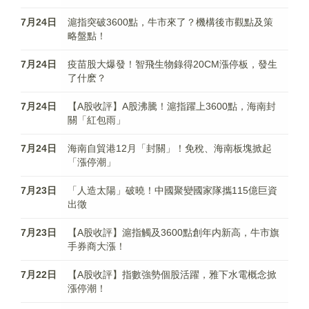
7月24日
滬指突破3600點，牛市來了？機構後市觀點及策
略盤點！
7月24日
疫苗股大爆發！智飛生物錄得20CM漲停板，發生
了什麽？
7月24日
【A股收評】A股沸騰！滬指躍上3600點，海南封
關「紅包雨」
7月24日
海南自貿港12月「封關」！免稅、海南板塊掀起
「漲停潮」
7月23日
「人造太陽」破曉！中國聚變國家隊攜115億巨資
出徵
7月23日
【A股收評】滬指觸及3600點創年内新高，牛市旗
手券商大漲！
7月22日
【A股收評】指數強勢個股活躍，雅下水電概念掀
漲停潮！