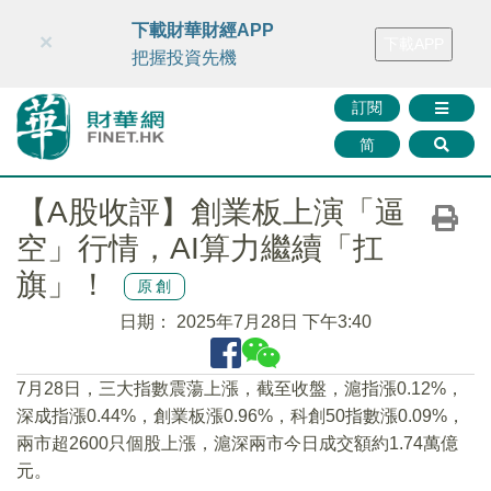
財華智庫網
FINTV
FINMETA
財華證券
媒體矩陣
下載財華財經APP
×
下載APP
智庫沙龍
聯絡我們
把握投資先機
訂閱
简
【A股收評】創業板上演「逼
空」行情，AI算力繼續「扛
旗」！
原創
日期：
2025年7月28日 下午3:40
7月28日，三大指數震蕩上漲，截至收盤，滬指漲0.12%，
深成指漲0.44%，創業板漲0.96%，科創50指數漲0.09%，
兩市超2600只個股上漲，滬深兩市今日成交額約1.74萬億
元。