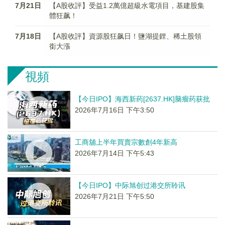
7月21日
【A股收評】受益1.2萬億超級水電項目，基建股集
體狂飙！
7月18日
【A股收評】資源股狂飙日！鹽湖提鋰、稀土股領
銜大漲
視頻
【今日IPO】海西新药[2637.HK]脑瘤药获批
2026年7月16日 下午3:50
工商舖上半年買賣宗數創4年新高
2026年7月14日 下午5:43
【今日IPO】中际旭创过港交所聆讯
2026年7月21日 下午5:50