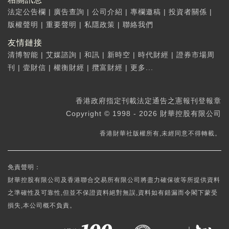
法定公告欄
|
廣告查詢
|
公司介紹
|
專欄邀稿
|
投資者關係
|
版權聲明
|
重要聲明
|
私隱政策
|
聯絡我們
友情鏈接
清博智能
|
艾媒諮詢
|
和訊
|
新時空
|
時代財經
|
證券市場周
刊
|
壹財信
|
權衡財經
|
攬富財經
|
更多...
香港政府指定刊載法定通告之憲報刊登報章
Copyright © 1998 - 2026 財華控股有限公司
香港財華社版權所有,未經同意不得轉載。
免責聲明：
財華控股有限公司及香港聯合交易所有限公司將盡力確保彼等所提供資料
之準確性及可靠性,但並不保證資料絕對無誤,資料如有錯漏而令閣下蒙受
損失,本公司概不負責。