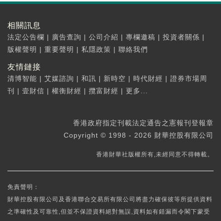
相關訊息
法定公告欄
|
廣告查詢
|
公司介紹
|
專欄邀稿
|
投資者關係
|
版權聲明
|
重要聲明
|
私隱政策
|
聯絡我們
友情鏈接
清博智能
|
艾媒諮詢
|
和訊
|
新時空
|
時代財經
|
證券市場周
刊
|
壹財信
|
權衡財經
|
攬富財經
|
更多...
香港政府指定刊載法定通告之憲報刊登報章
Copyright © 1998 - 2026 財華控股有限公司
香港財華社版權所有,未經同意不得轉載。
免責聲明：
財華控股有限公司及香港聯合交易所有限公司將盡力確保彼等所提供資料
之準確性及可靠性,但並不保證資料絕對無誤,資料如有錯漏而令閣下蒙受