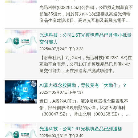
光迅科技(002281.SZ)公告稱，公司擬定增募資不
超過35億元，用於算力中心光連接及高速光傳輸
産品生産建設項目、高速光互聯及新興光電子技
術研發項目、補充流動資金。
光迅科技：公司1.6T光模塊產品已具備小批量
交付能力
2025年07月24日 下午3:28
【財華社訊】7月24日，光迅科技(002281.SZ)在
互動平台表示，公司1.6T光模塊產品已具備小批
量交付能力，正在推進客戶測試驗證中。
AI算力概念股異動，背後竟有「大動作」？
2025年05月07日 下午7:37
近日，A股的AI算力、液冷服務器概念股表現不
俗，部分個股出現明顯的反彈，比如天源迪科
（300047.SZ）、常山北明（000158.SZ）、恒
生電子（600570.SH）、依米康...
光迅科技：公司1.6T光模塊產品已經送樣
2025年03月31日 下午3:40