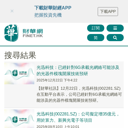
財華智庫網
FINTV
FINMETA
財華證券
媒體矩陣
下載財華財經APP
×
下載APP
智庫沙龍
聯絡我們
把握投資先機
訂閱
简
搜尋結果
光迅科技：已經針對6G承載光網絡可能涉及
的光器件模塊開展技術預研
2025年12月22日 下午4:22
【財華社訊】12月22日，光迅科技(002281.SZ)
在互動平台表示，公司已經針對6G承載光網絡可
能涉及的光器件模塊開展技術預研。
光迅科技(002281.SZ)：公司擬定增35億元，
用於算力、新興光電子等項目
2025年09月10日 上午10:01