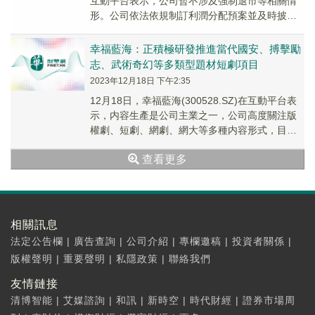
互動平台表示，公司暫不涉及強制退市等相關情
形。公司依法依規制訂利潤分配預案並及時披
露。
幸福藍海：正積極研發推進當代國安、搏擊勵
志、武術奇幻等多類型題材短劇項目
2023年12月18日 下午2:35
12月18日，幸福藍海(300528.SZ)在互動平台表
示，内容生產是公司主業之一，公司高度關注版
權劇、短劇、網劇、網大等多種内容形式，目前
廣電行業主管部門十分關注短劇的健康發展...
查看更多
相關訊息
法定公告欄
|
廣告查詢
|
公司介紹
|
專欄邀稿
|
投資者關係
|
版權聲明
|
重要聲明
|
私隱政策
|
聯絡我們
友情鏈接
清博智能
|
艾媒諮詢
|
和訊
|
新時空
|
時代財經
|
證券市場周