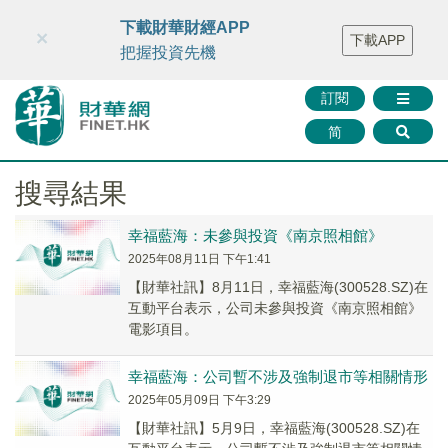
財華智庫網
FINTV
FINMETA
財華證券
媒體矩陣
下載財華財經APP
×
下載APP
智庫沙龍
聯絡我們
把握投資先機
訂閱
简
搜尋結果
幸福藍海：未參與投資《南京照相館》
2025年08月11日 下午1:41
【財華社訊】8月11日，幸福藍海(300528.SZ)在
互動平台表示，公司未參與投資《南京照相館》
電影項目。
幸福藍海：公司暫不涉及強制退市等相關情形
2025年05月09日 下午3:29
【財華社訊】5月9日，幸福藍海(300528.SZ)在