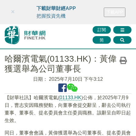
財華智庫網
FINTV
FINMETA
財華證券
媒體矩陣
下載財華財經APP
×
下載APP
智庫沙龍
聯絡我們
把握投資先機
訂閱
简
哈爾濱電氣(01133.HK)：黃偉
獲選舉為公司董事長
日期：
2025年7月10日 下午3:12
【財華社訊】哈爾濱電氣(
01133.HK
)公佈，於2025年7月9
日，曹志安因職務變動，向董事會提交辭呈，辭去公司執行
董事、董事長、提名委員會主任委員職務。該辭呈自即日起
生效。
同日，董事會會議，黃偉獲選舉為公司董事長、提名委員會