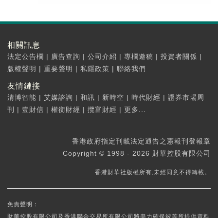
相關訊息
法定公告欄
|
廣告查詢
|
公司介紹
|
專欄邀稿
|
投資者關係
|
版權聲明
|
重要聲明
|
私隱政策
|
聯絡我們
友情鏈接
清博智能
|
艾媒諮詢
|
和訊
|
新時空
|
時代財經
|
證券市場周
刊
|
壹財信
|
權衡財經
|
攬富財經
|
更多...
香港政府指定刊載法定通告之憲報刊登報章
Copyright © 1998 - 2026 財華控股有限公司
香港財華社版權所有,未經同意不得轉載。
免責聲明：
財華控股有限公司及香港聯合交易所有限公司將盡力確保彼等所提供資料