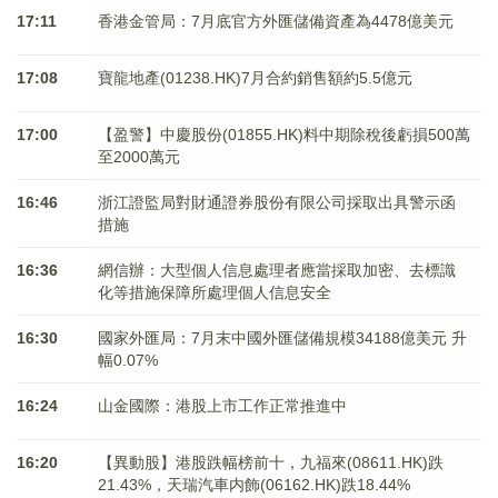
17:11
香港金管局：7月底官方外匯儲備資產為4478億美元
17:08
寶龍地產(01238.HK)7月合約銷售額約5.5億元
17:00
【盈警】中慶股份(01855.HK)料中期除稅後虧損500萬
至2000萬元
16:46
浙江證監局對財通證券股份有限公司採取出具警示函
措施
16:36
網信辦：大型個人信息處理者應當採取加密、去標識
化等措施保障所處理個人信息安全
16:30
國家外匯局：7月末中國外匯儲備規模34188億美元 升
幅0.07%
16:24
山金國際：港股上市工作正常推進中
16:20
【異動股】港股跌幅榜前十，九福來(08611.HK)跌
21.43%，天瑞汽車内飾(06162.HK)跌18.44%