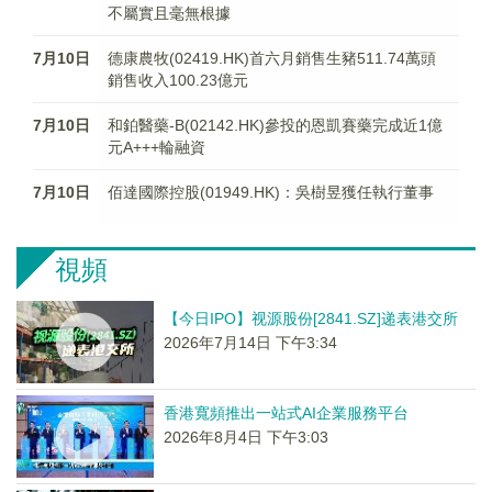
不屬實且毫無根據
7月10日
德康農牧(02419.HK)首六月銷售生豬511.74萬頭
銷售收入100.23億元
7月10日
和鉑醫藥-B(02142.HK)參投的恩凱賽藥完成近1億
元A+++輪融資
7月10日
佰達國際控股(01949.HK)：吳樹昱獲任執行董事
視頻
【今日IPO】视源股份[2841.SZ]递表港交所
2026年7月14日 下午3:34
香港寬頻推出一站式AI企業服務平台
2026年8月4日 下午3:03