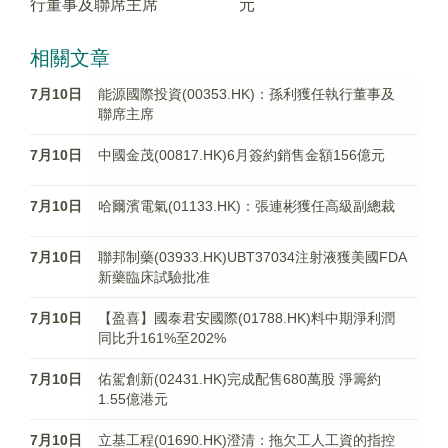
行董事及聯席主席
元
相關文章
7月10日
能源國際投資(00353.HK)：孫利獲任執行董事及
聯席主席
7月10日
中國金茂(00817.HK)6月簽約銷售金額156億元
7月10日
哈爾濱電氣(01133.HK)：張連彬獲任高級副總裁
7月10日
聯邦制藥(03933.HK)UBT37034注射液獲美國FDA
新藥臨床試驗批准
7月10日
【盈喜】國泰君安國際(01788.HK)料中期淨利潤
同比升161%至202%
7月10日
佑駕創新(02431.HK)完成配售680萬股 淨籌約
1.55億港元
7月10日
立基工程(01690.HK)澄清：拖欠工人工資的指控