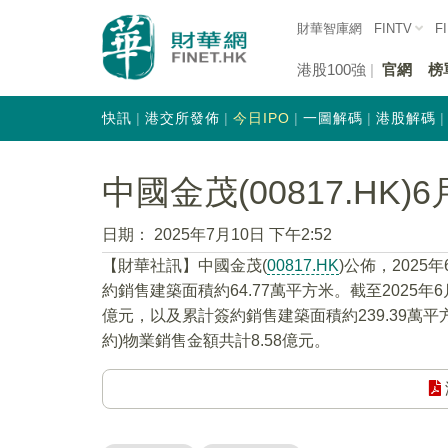
財華智庫網
FINTV
F
港股100強
官網
榜
快訊
港交所發佈
今日IPO
一圖解碼
港股解碼
中國金茂(00817.HK
日期：
2025年7月10日 下午2:52
【財華社訊】中國金茂(
00817.HK
)公佈，2025
約銷售建築面積約64.77萬平方米。截至2025年
億元，以及累計簽約銷售建築面積約239.39萬平
約)物業銷售金額共計8.58億元。