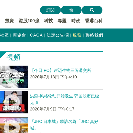
訂閱
简
遞
投資
港股100強
科技
專題
時政
香港百科
社區
商協會
CAGA
法定公告欄
服務
聯絡我們
視頻
【今日IPO】岸迈生物三闯港交所
2026年7月13日 下午4:10
洪灏-风格轮动开始发生 韩国股市已经
见顶
2026年7月9日 下午6:17
「JHC 日本城」將該名為「JHC 真好
城」