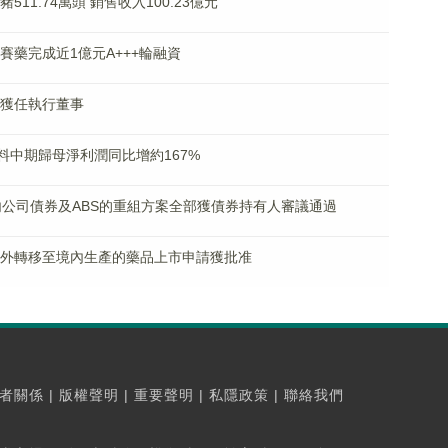
豬511.74萬頭 銷售收入100.23億元
恩凱賽藥完成近1億元A+++輪融資
樹昱獲任執行董事
% 料中期歸母淨利潤同比增約167%
1筆境內公司債券及ABS的重組方案全部獲債券持有人審議通過
吉華由境外轉移至境內生產的藥品上市申請獲批准
者關係
|
版權聲明
|
重要聲明
|
私隱政策
|
聯絡我們