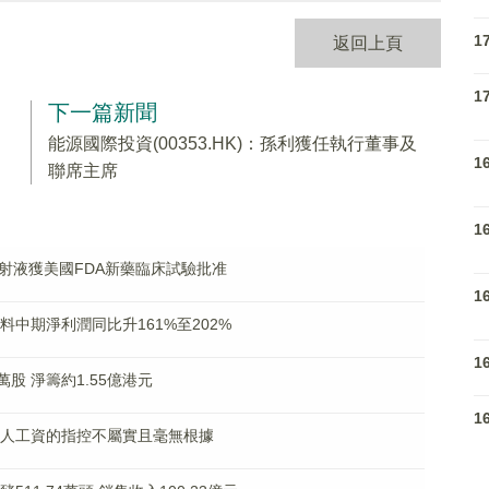
1
返回上頁
1
下一篇新聞
能源國際投資(00353.HK)：孫利獲任執行董事及
1
聯席主席
1
034注射液獲美國FDA新藥臨床試驗批准
1
)料中期淨利潤同比升161%至202%
1
0萬股 淨籌約1.55億港元
1
拖欠工人工資的指控不屬實且毫無根據