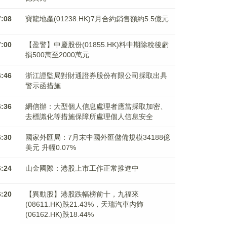
7:08
寶龍地產(01238.HK)7月合約銷售額約5.5億元
7:00
【盈警】中慶股份(01855.HK)料中期除稅後虧
損500萬至2000萬元
6:46
浙江證監局對財通證券股份有限公司採取出具
警示函措施
6:36
網信辦：大型個人信息處理者應當採取加密、
去標識化等措施保障所處理個人信息安全
6:30
國家外匯局：7月末中國外匯儲備規模34188億
美元 升幅0.07%
6:24
山金國際：港股上市工作正常推進中
6:20
【異動股】港股跌幅榜前十，九福來
(08611.HK)跌21.43%，天瑞汽車内飾
(06162.HK)跌18.44%