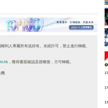
關權利人專屬所有或持有。未經許可，禁止進行轉載、
om.hk
，獲得書面確認及授權後，方可轉載。
1
先機
1
1