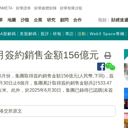
INMETA
財華證券
財華
媒體矩陣
財華
智庫沙龍
單
地圖
沙龍
企業
研究
顧問
合作
視頻
財經速
A股解碼
美股解碼
股評
研報
專訪
活動
Web3 Space專欄
)6月簽約銷售金額156億元
年6月份，集團取得簽約銷售金額156億元(人民幣,下同)，簽
6月30日止6個月，集團累計取得簽約銷售金額共計533.47
方米。此外，於2025年6月30日，集團已錄得已認購(未簽
港交所原文