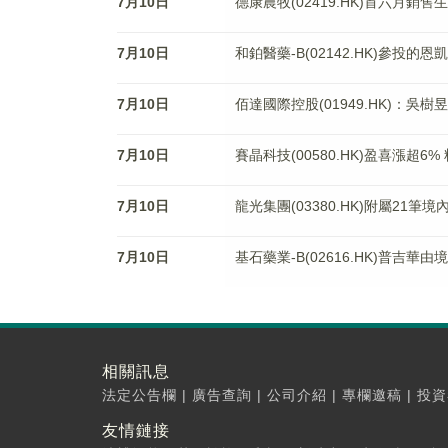
7月10日
德康農牧(02419.HK)首六月銷售生
7月10日
和鉑醫藥-B(02142.HK)參投的
7月10日
佰達國際控股(01949.HK)：吳
7月10日
賽晶科技(00580.HK)盈喜漲超6
7月10日
龍光集團(03380.HK)附屬2
7月10日
基石藥業-B(02616.HK)普
相關訊息
法定公告欄
|
廣告查詢
|
公司介紹
|
專欄邀稿
|
投資
友情鏈接