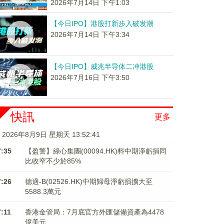
2026年7月14日 下午1:03
【今日IPO】港股打新步入破发潮
2026年7月14日 下午3:34
【今日IPO】威兆半导体二冲港股
2026年7月16日 下午3:50
快訊
更多
2026年8月9日 星期天 13:52:41
7:35
【盈警】綠心集團(00094.HK)料中期淨虧損同
比收窄不少於85%
7:26
德適-B(02526.HK)中期歸母淨虧損擴大至
5588.3萬元
7:11
香港金管局：7月底官方外匯儲備資產為4478
億美元