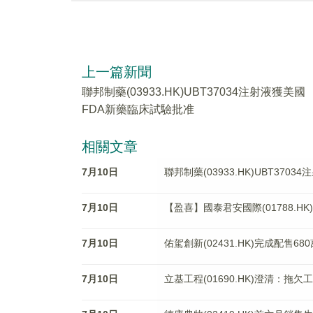
上一篇新聞
聯邦制藥(03933.HK)UBT37034注射液獲美國
FDA新藥臨床試驗批准
相關文章
7月10日
聯邦制藥(03933.HK)UBT37
7月10日
【盈喜】國泰君安國際(01788.HK
7月10日
佑駕創新(02431.HK)完成配售68
7月10日
立基工程(01690.HK)澄清：