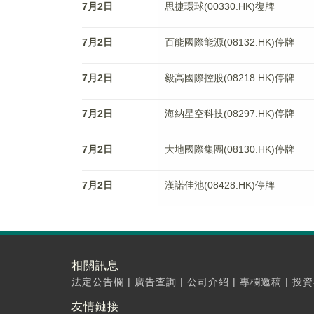
7月2日
思捷環球(00330.HK)復牌
7月2日
百能國際能源(08132.HK)停牌
7月2日
毅高國際控股(08218.HK)停牌
7月2日
海納星空科技(08297.HK)停牌
7月2日
大地國際集團(08130.HK)停牌
7月2日
漢諾佳池(08428.HK)停牌
相關訊息
法定公告欄
|
廣告查詢
|
公司介紹
|
專欄邀稿
|
投資
友情鏈接