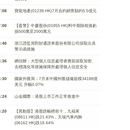
7:08
寶龍地產(01238.HK)7月合約銷售額約5.5億元
7:00
【盈警】中慶股份(01855.HK)料中期除稅後虧
損500萬至2000萬元
6:46
浙江證監局對財通證券股份有限公司採取出具
警示函措施
6:36
網信辦：大型個人信息處理者應當採取加密、
去標識化等措施保障所處理個人信息安全
6:30
國家外匯局：7月末中國外匯儲備規模34188億
美元 升幅0.07%
6:24
山金國際：港股上市工作正常推進中
6:20
【異動股】港股跌幅榜前十，九福來
(08611.HK)跌21.43%，天瑞汽車内飾
(06162.HK)跌18.44%