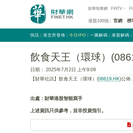
財華智庫網
FINTV
F
港股100強
官網
榜
快訊
港交所發佈
今日IPO
一圖解碼
港股解碼
飲食天王（環球）(0861
日期：
2025年7月2日 上午9:09
【財華社訊】飲食天王（環球）(
08619.HK
)公佈
出處：財華港股智能寫手
上述資訊只供參考，並非投資指引。