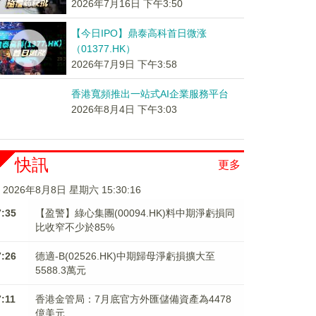
2026年7月16日 下午3:50
【今日IPO】鼎泰高科首日微涨
（01377.HK）
2026年7月9日 下午3:58
香港寬頻推出一站式AI企業服務平台
2026年8月4日 下午3:03
快訊
更多
2026年8月8日 星期六 15:30:16
7:35
【盈警】綠心集團(00094.HK)料中期淨虧損同
比收窄不少於85%
7:26
德適-B(02526.HK)中期歸母淨虧損擴大至
5588.3萬元
7:11
香港金管局：7月底官方外匯儲備資產為4478
億美元