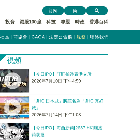
訂閱
简
遞
投資
港股100強
科技
專題
時政
香港百科
社區
商協會
CAGA
法定公告欄
服務
聯絡我們
視頻
【今日IPO】盯盯拍递表港交所
2026年7月10日 下午4:59
「JHC 日本城」將該名為「JHC 真好
城」
2026年7月14日 下午1:03
【今日IPO】海西新药[2637.HK]脑瘤
药获批