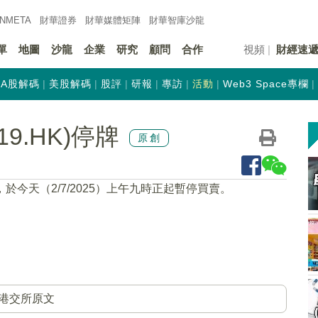
INMETA
財華證券
財華
媒體矩陣
財華
智庫沙龍
單
地圖
沙龍
企業
研究
顧問
合作
視頻
財經速
A股解碼
美股解碼
股評
研報
專訪
活動
Web3 Space專欄
9.HK)停牌
原創
，於今天（2/7/2025）上午九時正起暫停買賣。
港交所原文