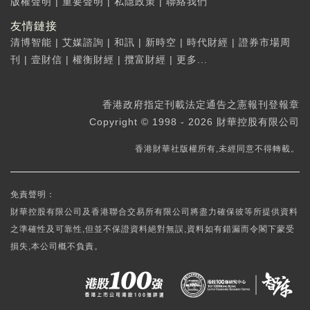
版權聲明
|
重要聲明
|
私隱政策
|
聯絡我們
友情鏈接
清博智能
|
艾媒諮詢
|
和訊
|
新時空
|
時代財經
|
證券市場周
刊
|
壹財信
|
權衡財經
|
攬富財經
|
更多...
香港政府指定刊載法定通告之憲報刊登報章
Copyright © 1998 - 2026 財華控股有限公司
香港財華社版權所有,未經同意不得轉載。
免責聲明：
財華控股有限公司及香港聯合交易所有限公司將盡力確保彼等所提供資料
之準確性及可靠性,但並不保證資料絕對無誤,資料如有錯漏而令閣下蒙受
損失,本公司概不負責。