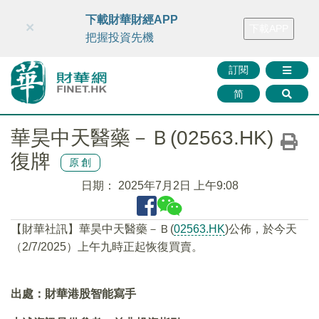
財華智庫網
FINTV
FINMETA
財華證券
媒體矩陣
下載財華財經APP
×
下載APP
智庫沙龍
聯絡我們
把握投資先機
訂閱
简
華昊中天醫藥－Ｂ(02563.HK)
復牌
原創
日期：
2025年7月2日 上午9:08
【財華社訊】華昊中天醫藥－Ｂ(
02563.HK
)公佈，於今天
（2/7/2025）上午九時正起恢復買賣。
出處：財華港股智能寫手