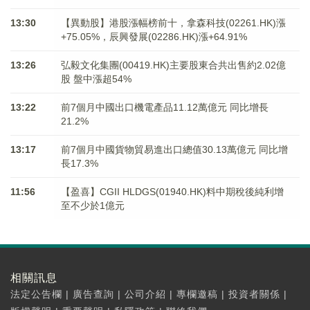
13:30
【異動股】港股漲幅榜前十，拿森科技(02261.HK)漲
+75.05%，辰興發展(02286.HK)漲+64.91%
13:26
弘毅文化集團(00419.HK)主要股東合共出售約2.02億
股 盤中漲超54%
13:22
前7個月中國出口機電產品11.12萬億元 同比增長
21.2%
13:17
前7個月中國貨物貿易進出口總值30.13萬億元 同比增
長17.3%
11:56
【盈喜】CGII HLDGS(01940.HK)料中期稅後純利增
至不少於1億元
相關訊息
法定公告欄
|
廣告查詢
|
公司介紹
|
專欄邀稿
|
投資者關係
|