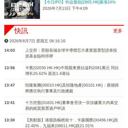
【今日IPO】钧达股份[2865.HK]暴涨24%
2026年7月13日 下午4:09
快訊
更多
2026年8月7日 星期五 06:16:16
14:03
上交所：景順長城全球半導體芯片產業股票型證券投
資基金臨時停牌
13:56
卡賓(02030.HK.HK)中期股東應佔溢利2081萬元 同比
增长25.62% 派息1.4港仙
13:47
恒隆集團(00010.HK)及恒隆地產(00101.HK)：蔡德粦
將獲任執行董事及行政總裁
13:41
十方控股(01831.HK)董事會否決一宗涉嫌重大內幕交
易的紙質股票過戶申請
13:30
【異動股】港股跌幅榜前十，卡森國際(00496.HK)跌
22.40%，九福來(08611.HK)跌21.01%