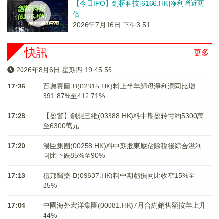
【今日IPO】剑桥科技[6166.HK]净利增近两
倍
2026年7月16日 下午3:51
快訊
更多
2026年8月6日 星期四 19:45:56
17:36
百奧賽圖-B(02315.HK)料上半年歸母淨利潤同比增
391.87%至412.71%
17:28
【盈警】創想三維(03388.HK)料中期盈转亏約5300萬
至6300萬元
17:20
湯臣集團(00258.HK)料中期股東應佔除稅後綜合溢利
同比下跌85%至90%
17:13
禮邦醫藥-B(09637.HK)料中期虧損同比收窄15%至
25%
17:04
中國海外宏洋集團(00081.HK)7月合約銷售額按年上升
44%