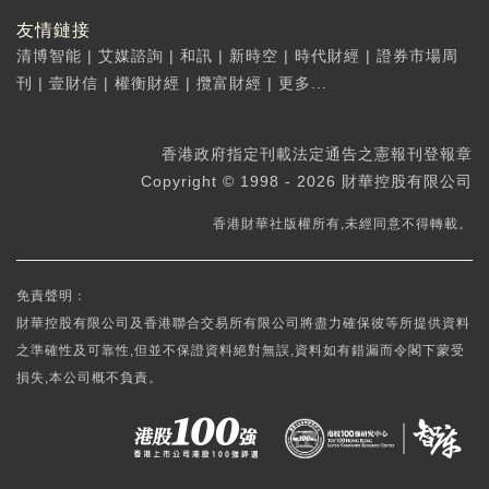
友情鏈接
清博智能
|
艾媒諮詢
|
和訊
|
新時空
|
時代財經
|
證券市場周
刊
|
壹財信
|
權衡財經
|
攬富財經
|
更多...
香港政府指定刊載法定通告之憲報刊登報章
Copyright © 1998 - 2026 財華控股有限公司
香港財華社版權所有,未經同意不得轉載。
免責聲明：
財華控股有限公司及香港聯合交易所有限公司將盡力確保彼等所提供資料
之準確性及可靠性,但並不保證資料絕對無誤,資料如有錯漏而令閣下蒙受
損失,本公司概不負責。