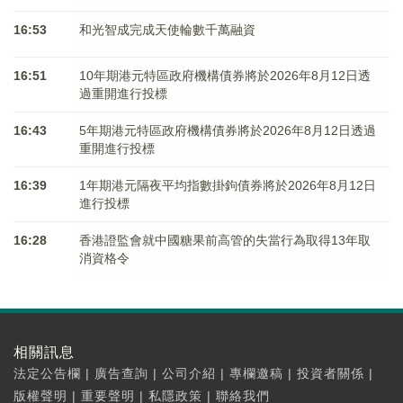
16:53
和光智成完成天使輪數千萬融資
16:51
10年期港元特區政府機構債券將於2026年8月12日透
過重開進行投標
16:43
5年期港元特區政府機構債券將於2026年8月12日透過
重開進行投標
16:39
1年期港元隔夜平均指數掛鉤債券將於2026年8月12日
進行投標
16:28
香港證監會就中國糖果前高管的失當行為取得13年取
消資格令
相關訊息
法定公告欄
|
廣告查詢
|
公司介紹
|
專欄邀稿
|
投資者關係
|
版權聲明
|
重要聲明
|
私隱政策
|
聯絡我們