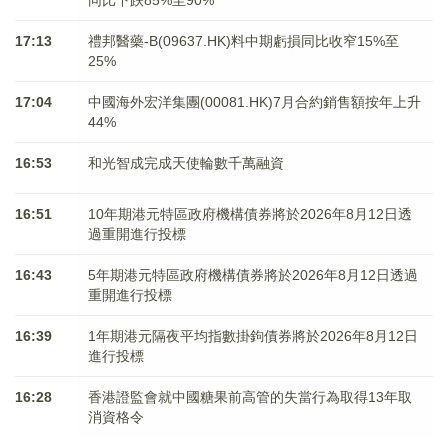
同比下跌85%至90%
17:13
禮邦醫藥-B(09637.HK)料中期虧損同比收窄15%至
25%
17:04
中國海外宏洋集團(00081.HK)7月合約銷售額按年上升
44%
16:53
和光智成完成天使輪數千萬融資
16:51
10年期港元特區政府機構債券將於2026年8月12日透
過重開進行投標
16:43
5年期港元特區政府機構債券將於2026年8月12日透過
重開進行投標
16:39
1年期港元隔夜平均指數掛鉤債券將於2026年8月12日
進行投標
16:28
香港證監會就中國糖果前高管的失當行為取得13年取
消資格令