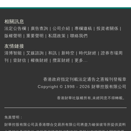
相關訊息
法定公告欄
|
廣告查詢
|
公司介紹
|
專欄邀稿
|
投資者關係
|
版權聲明
|
重要聲明
|
私隱政策
|
聯絡我們
友情鏈接
清博智能
|
艾媒諮詢
|
和訊
|
新時空
|
時代財經
|
證券市場周
刊
|
壹財信
|
權衡財經
|
攬富財經
|
更多...
香港政府指定刊載法定通告之憲報刊登報章
Copyright © 1998 - 2026 財華控股有限公司
香港財華社版權所有,未經同意不得轉載。
免責聲明：
財華控股有限公司及香港聯合交易所有限公司將盡力確保彼等所提供資料