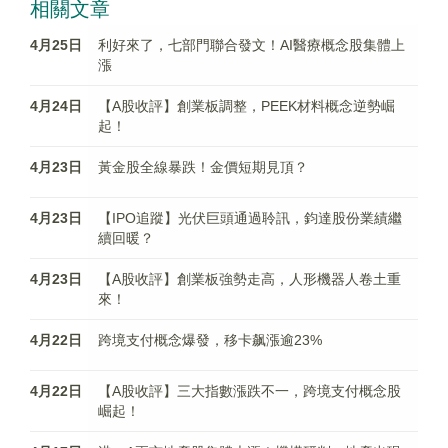
相關文章
4月25日
利好來了，七部門聯合發文！AI醫療概念股集體上
漲
4月24日
【A股收評】創業板調整，PEEK材料概念逆勢崛
起！
4月23日
黃金股全線暴跌！金價短期見頂？
4月23日
【IPO追蹤】光伏巨頭通過聆訊，鈞達股份業績繼
續回暖？
4月23日
【A股收評】創業板強勢走高，人形機器人卷土重
來！
4月22日
跨境支付概念爆發，移卡飙漲逾23%
4月22日
【A股收評】三大指數漲跌不一，跨境支付概念股
崛起！