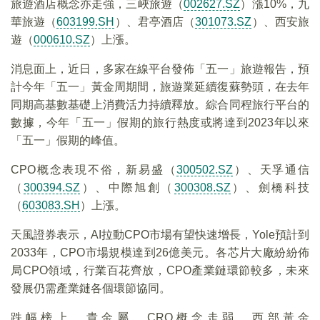
旅遊酒店概念亦走強，三峽旅遊（
002627.SZ
）漲10%，九
華旅遊（
603199.SH
）、君亭酒店（
301073.SZ
）、西安旅
遊（
000610.SZ
）上漲。
消息面上，近日，多家在線平台發佈「五一」旅遊報告，預
計今年「五一」黃金周期間，旅遊業延續復蘇勢頭，在去年
同期高基數基礎上消費活力持續釋放。綜合同程旅行平台的
數據，今年「五一」假期的旅行熱度或將達到2023年以來
「五一」假期的峰值。
CPO概念表現不俗，新易盛（
300502.SZ
）、天孚通信
（
300394.SZ
）、中際旭創（
300308.SZ
）、劍橋科技
（
603083.SH
）上漲。
天風證券表示，AI拉動CPO市場有望快速增長，Yole預計到
2033年，CPO市場規模達到26億美元。各芯片大廠紛紛佈
局CPO領域，行業百花齊放，CPO產業鏈環節較多，未來
發展仍需產業鏈各個環節協同。
跌幅榜上，貴金屬、CRO概念走弱，西部黃金