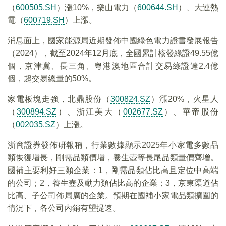
（
600505.SH
）漲10%，樂山電力（
600644.SH
）、大連熱
電（
600719.SH
）上漲。
消息面上，國家能源局近期發佈中國綠色電力證書發展報告
（2024），截至2024年12月底，全國累計核發綠證49.55億
個，京津冀、長三角、粵港澳地區合計交易綠證達2.4億
個，超交易總量的50%。
家電板塊走強，北鼎股份（
300824.SZ
）漲20%，火星人
（
300894.SZ
）、浙江美大（
002677.SZ
）、華帝股份
（
002035.SZ
）上漲。
浙商證券發佈研報稱，行業數據顯示2025年小家電多數品
類恢復增長，剛需品類價增，養生壺等長尾品類量價齊增。
國補主要利好三類企業：1，剛需品類佔比高且定位中高端
的公司；2，養生壺及動力類佔比高的企業；3，京東渠道佔
比高、子公司佈局廣的企業。預期在國補小家電品類擴圍的
情況下，各公司内銷有望提速。