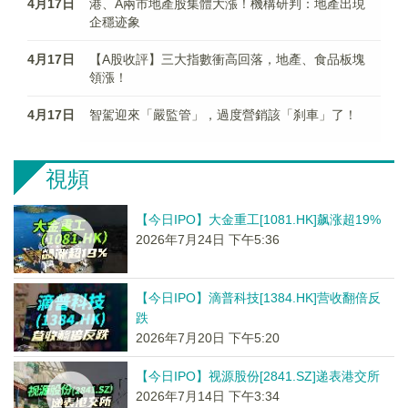
4月17日
港、A兩市地產股集體大漲！機構研判：地產出現
企穩迹象
4月17日
【A股收評】三大指數衝高回落，地產、食品板塊
領漲！
4月17日
智駕迎來「嚴監管」，過度營銷該「刹車」了！
視頻
【今日IPO】大金重工[1081.HK]飙涨超19%
2026年7月24日 下午5:36
【今日IPO】滴普科技[1384.HK]营收翻倍反
跌
2026年7月20日 下午5:20
【今日IPO】视源股份[2841.SZ]递表港交所
2026年7月14日 下午3:34