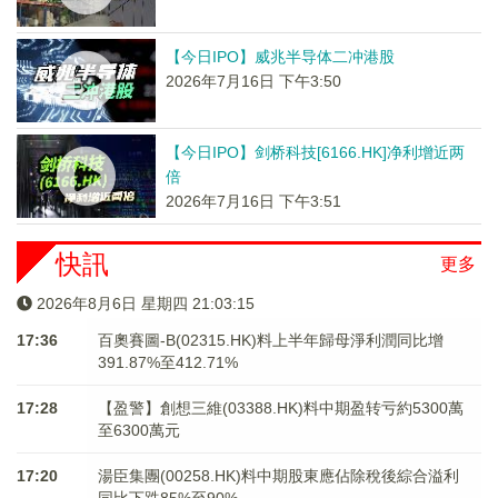
【今日IPO】威兆半导体二冲港股
2026年7月16日 下午3:50
【今日IPO】剑桥科技[6166.HK]净利增近两
倍
2026年7月16日 下午3:51
快訊
更多
2026年8月6日 星期四 21:03:15
17:36
百奧賽圖-B(02315.HK)料上半年歸母淨利潤同比增
391.87%至412.71%
17:28
【盈警】創想三維(03388.HK)料中期盈转亏約5300萬
至6300萬元
17:20
湯臣集團(00258.HK)料中期股東應佔除稅後綜合溢利