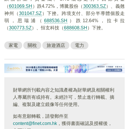
（
601069.SH
）跌4.72%，博騰股份（
300363.SZ
）、義翹
神州（
301047.SZ
）下挫。跨境支付、部分半導體個股走
弱，思瑞浦（
688536.SH
）跌12.64%，拉卡拉
（
300773.SZ
）、恒玄科技（
688608.SH
）下挫。
家電
關稅
旅遊酒店
電力
財華網所刊載內容之知識產權為財華網及相關權利
人專屬所有或持有。未經許可，禁止進行轉載、摘
編、複製及建立鏡像等任何使用。
如有意願轉載，請發郵件至
content@finet.com.hk
，獲得書面確認及授權後，