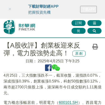
財華智庫網
FINTV
FINMETA
財華證券
媒體矩陣
下載財華財經APP
×
下載APP
智庫沙龍
聯絡我們
把握投資先機
訂閱
简
【A股收評】創業板迎來反
彈，電力股強勢走高！
原創
日期：
2025年4月25日 下午3:25
4月25日，三大指數漲跌不一，截至收盤，滬指跌0.07%，
深成指漲0.39%，創業板漲0.59%，科創50指數漲0.12%，
兩市超2700只個股上漲，滬深兩市今日成交額約1.11萬億
元。
電力概念漲幅居前，明星電力（
600101.SH
）、西昌電力