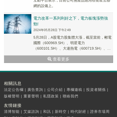
互動平台表示，目前公司無產品應用在衛星互聯
網的設備上。
電力改革一系列利好之下，電力板塊漲勢強
勁!
2024年05月28日 下午2:49
5月28日，A股電力股集體大漲，截至當前，郴電
國際（600969.SH）、明星電力
（600101.SH）、大連熱電（600719.SH）、百
通能源（001376.SH）錄得10%...
查看更多
相關訊息
法定公告欄
|
廣告查詢
|
公司介紹
|
專欄邀稿
|
投資者關係
|
版權聲明
|
重要聲明
|
私隱政策
|
聯絡我們
友情鏈接
清博智能
|
艾媒諮詢
|
和訊
|
新時空
|
時代財經
|
證券市場周