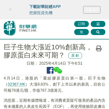
財華智庫網
FINTV
FINMETA
財華證券
媒體矩陣
下載財華財經APP
×
下載APP
智庫沙龍
聯絡我們
把握投資先機
訂閱
简
巨子生物大漲近10%創新高，
膠原蛋白未來可期？
原創
日期：
2025年4月14日 下午6:51
4月14日，港股的「重組膠原蛋白第一股」巨子生物
（
02367.HK
）大漲9.83%，創下上市以來的新高，目前公
司報76港元/股，市值787.3億港元。
消息面，近期有媒體報道，有消費者質疑可復美的產品内含
有未備案的人表皮生長因子（EGF），再使用後臉部皮膚出