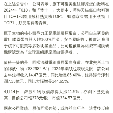
在上述公告中，公司表示，旗下可復美重組膠原蛋白敷料在
2024年「618」和「雙十一」大促中，蟬聯天貓傷口敷料類
目TOP1和醫用敷料熱賣榜TOP1，蟬聯京東醫用美護類目
TOP1，頗受消費者青睐。
巨子生物的核心競爭力正是重組膠原蛋白，公司自主研發的
重組膠原蛋白與人體100%同源，安全易吸收，被廣泛應用
于旗下可復美等多款明星產品，公司也被世界權威市場調研
機構認定為「全球重組膠原蛋白領導者」。
值得一提的是，同樣深耕重組膠原蛋白賽道、在北交所上市
的錦波生物（832982.BJ）2024年業績也表現亮眼，該公司
去年錄得收入14.47億元，同比增長85.40%，錄得歸母淨利
潤7.33億元，同比大幅增長144.65%。
4月14日，錦波生物股價錄得大漲11.5%，亦創下歷史新
高，目前公司報378元/股，市值334.57億元。
兩家公司業績、股價同樣強勢，或許並非巧合，這背後反映