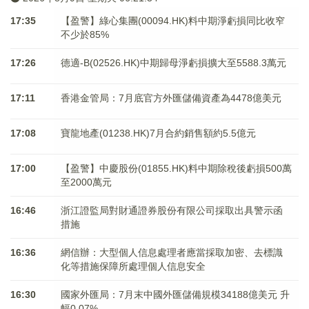
17:35
【盈警】綠心集團(00094.HK)料中期淨虧損同比收窄
不少於85%
17:26
德適-B(02526.HK)中期歸母淨虧損擴大至5588.3萬元
17:11
香港金管局：7月底官方外匯儲備資產為4478億美元
17:08
寶龍地產(01238.HK)7月合約銷售額約5.5億元
17:00
【盈警】中慶股份(01855.HK)料中期除稅後虧損500萬
至2000萬元
16:46
浙江證監局對財通證券股份有限公司採取出具警示函
措施
16:36
網信辦：大型個人信息處理者應當採取加密、去標識
化等措施保障所處理個人信息安全
16:30
國家外匯局：7月末中國外匯儲備規模34188億美元 升
幅0.07%