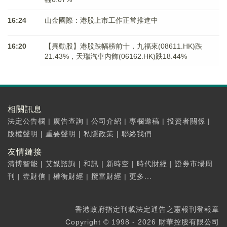
16:24
山金國際：港股上市工作正常推進中
16:20
【異動股】港股跌幅榜前十，九福來(08611.HK)跌
21.43%，天瑞汽車内飾(06162.HK)跌18.44%
相關訊息
法定公告欄
|
廣告查詢
|
公司介紹
|
專欄邀稿
|
投資者關係
|
版權聲明
|
重要聲明
|
私隱政策
|
聯絡我們
友情鏈接
清博智能
|
艾媒諮詢
|
和訊
|
新時空
|
時代財經
|
證券市場周
刊
|
壹財信
|
權衡財經
|
攬富財經
|
更多...
香港政府指定刊載法定通告之憲報刊登報章
Copyright © 1998 - 2026 財華控股有限公司