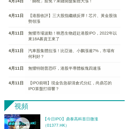
4月14日
「關稅」豁免？果鏈開盤集體大漲！
4月11日
【港股收評】三大股指繼續反彈！芯片、黃金股強
勢領漲
4月11日
無懼市場波動！映恩生物趕赴港股IPO，2022年以
來18A募資王來了
4月11日
汽車股集體拉漲！比亞迪、小鵬漲逾7%，市場有
何利好？
4月11日
無懼特朗普恐吓，港股半導體板塊四連漲
4月11日
【IPO前哨】現金告急卻清倉式分紅，尚鼎芯的
IPO算盤打得響？
視頻
【今日IPO】鼎泰高科首日微涨
（01377.HK）