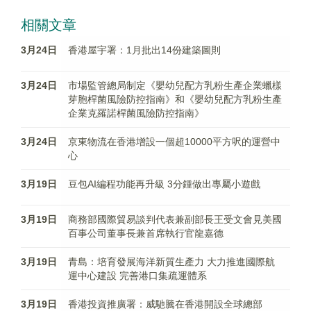
相關文章
3月24日
香港屋宇署：1月批出14份建築圖則
3月24日
市場監管總局制定《嬰幼兒配方乳粉生產企業蠟樣
芽胞桿菌風險防控指南》和《嬰幼兒配方乳粉生產
企業克羅諾桿菌風險防控指南》
3月24日
京東物流在香港增設一個超10000平方呎的運營中
心
3月19日
豆包AI編程功能再升級 3分鍾做出專屬小遊戲
3月19日
商務部國際貿易談判代表兼副部長王受文會見美國
百事公司董事長兼首席執行官龍嘉德
3月19日
青島：培育發展海洋新質生產力 大力推進國際航
運中心建設 完善港口集疏運體系
3月19日
香港投資推廣署：威馳騰在香港開設全球總部