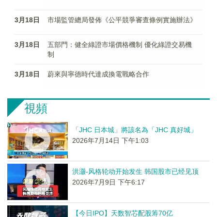
3月18日
市場監管總局發佈《公平競爭審查條例實施辦法》
3月18日
五部門：健全綠證市場價格機制 優化綠證交易機
制
3月18日
蔚來與寧德時代達成換電戰略合作
視頻
「JHC 日本城」將該名為「JHC 真好城」
2026年7月14日 下午1:03
洪灏-风格轮动开始发生 韩国股市已经见顶
2026年7月9日 下午6:17
【今日IPO】天数智芯配股筹70亿