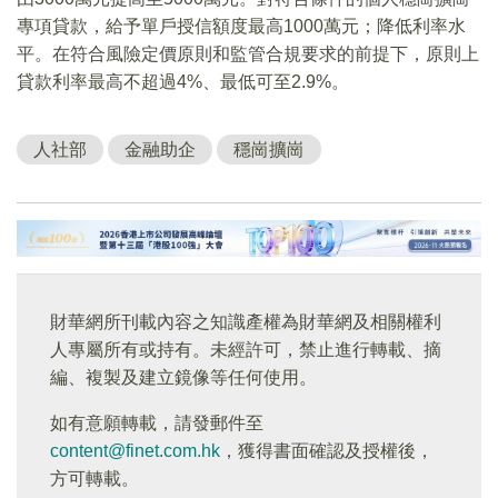
專項貸款，給予單戶授信額度最高1000萬元；降低利率水
平。在符合風險定價原則和監管合規要求的前提下，原則上
貸款利率最高不超過4%、最低可至2.9%。
人社部
金融助企
穩崗擴崗
財華網所刊載內容之知識產權為財華網及相關權利
人專屬所有或持有。未經許可，禁止進行轉載、摘
編、複製及建立鏡像等任何使用。
如有意願轉載，請發郵件至
content@finet.com.hk
，獲得書面確認及授權後，
方可轉載。