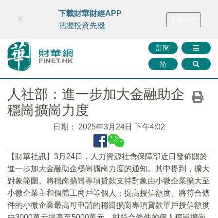
財華智庫網
FINTV
FINMETA
財華證券
媒體矩陣
下載財華財經APP
×
下載APP
智庫沙龍
聯絡我們
把握投資先機
訂閱
简
人社部：進一步加大金融助企
穩崗擴崗力度
日期：
2025年3月24日 下午4:02
【財華社訊】3月24日，人力資源社會保障部近日發佈關於
進一步加大金融助企穩崗擴崗力度的通知。其中提到，擴大
對象範圍。將穩崗擴崗專項貸款支持對象由小微企業擴大至
小微企業主和個體工商戶等個人；提高授信額度。將符合條
件的小微企業最高可申請的穩崗擴崗專項貸款單戶授信額度
由3000萬元提高至5000萬元。對符合條件的個人穩崗擴崗