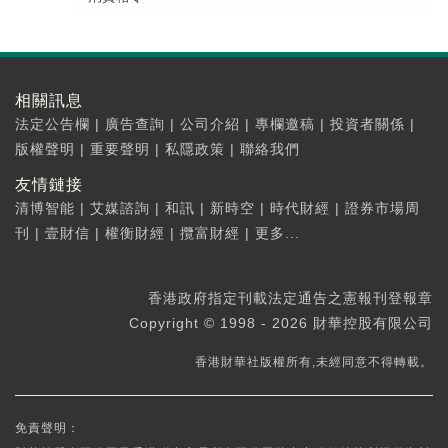
相關訊息
法定公告欄
|
廣告查詢
|
公司介紹
|
專欄邀稿
|
投資者關係
|
版權聲明
|
重要聲明
|
私隱政策
|
聯絡我們
友情鏈接
清博智能
|
艾媒諮詢
|
和訊
|
新時空
|
時代財經
|
證券市場周
刊
|
壹財信
|
權衡財經
|
攬富財經
|
更多...
香港政府指定刊載法定通告之憲報刊登報章
Copyright © 1998 - 2026 財華控股有限公司
香港財華社版權所有,未經同意不得轉載。
免責聲明：