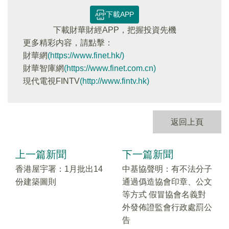
下載APP
下載財華財經APP，把握投資先機
更多精彩内容，請點擊：
財華網
(https://www.finet.hk/)
財華智庫網
(https://www.finet.com.cn)
現代電視FINTV
(http://www.fintv.hk)
返回上頁
上一篇新聞
下一篇新聞
香港屋宇署：1月批出14
中基協聲明：有不法分子
份建築圖則
通過僞造協會印章、公文
等方式 假冒協會名義對
外發佈證監會行政處罰公
告