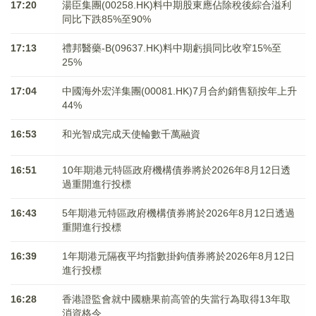
17:20
湯臣集團(00258.HK)料中期股東應佔除稅後綜合溢利
同比下跌85%至90%
17:13
禮邦醫藥-B(09637.HK)料中期虧損同比收窄15%至
25%
17:04
中國海外宏洋集團(00081.HK)7月合約銷售額按年上升
44%
16:53
和光智成完成天使輪數千萬融資
16:51
10年期港元特區政府機構債券將於2026年8月12日透
過重開進行投標
16:43
5年期港元特區政府機構債券將於2026年8月12日透過
重開進行投標
16:39
1年期港元隔夜平均指數掛鉤債券將於2026年8月12日
進行投標
16:28
香港證監會就中國糖果前高管的失當行為取得13年取
消資格令