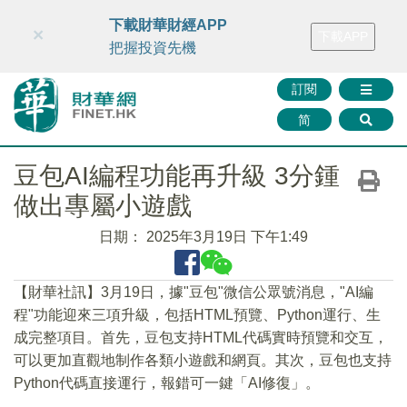
財華智庫網
FINTV
FINMETA
財華證券
媒體矩陣
下載財華財經APP
×
下載APP
智庫沙龍
聯絡我們
把握投資先機
訂閱
简
豆包AI編程功能再升級 3分鍾
做出專屬小遊戲
日期：
2025年3月19日 下午1:49
【財華社訊】3月19日，據"豆包"微信公眾號消息，"AI編
程"功能迎來三項升級，包括HTML預覽、Python運行、生
成完整項目。首先，豆包支持HTML代碼實時預覽和交互，
可以更加直觀地制作各類小遊戲和網頁。其次，豆包也支持
Python代碼直接運行，報錯可一鍵「AI修復」。