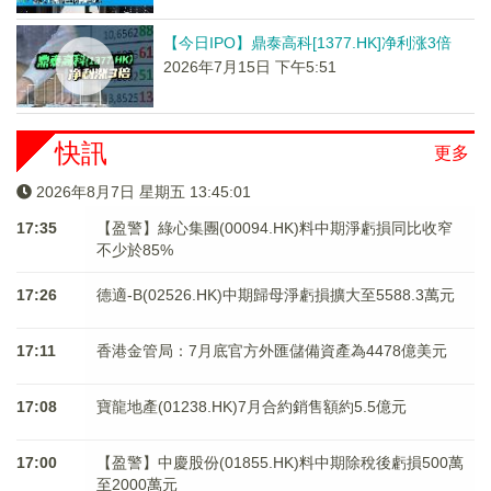
【今日IPO】鼎泰高科[1377.HK]净利涨3倍
2026年7月15日 下午5:51
快訊
更多
2026年8月7日 星期五 13:45:01
17:35
【盈警】綠心集團(00094.HK)料中期淨虧損同比收窄
不少於85%
17:26
德適-B(02526.HK)中期歸母淨虧損擴大至5588.3萬元
17:11
香港金管局：7月底官方外匯儲備資產為4478億美元
17:08
寶龍地產(01238.HK)7月合約銷售額約5.5億元
17:00
【盈警】中慶股份(01855.HK)料中期除稅後虧損500萬
至2000萬元