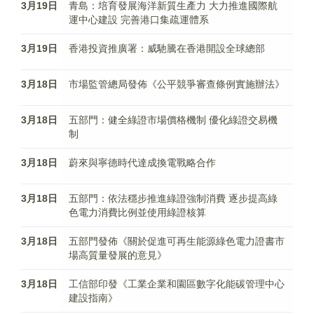
3月19日
青島：培育發展海洋新質生產力 大力推進國際航
運中心建設 完善港口集疏運體系
3月19日
香港投資推廣署：威馳騰在香港開設全球總部
3月18日
市場監管總局發佈《公平競爭審查條例實施辦法》
3月18日
五部門：健全綠證市場價格機制 優化綠證交易機
制
3月18日
蔚來與寧德時代達成換電戰略合作
3月18日
五部門：依法穩步推進綠證強制消費 逐步提高綠
色電力消費比例並使用綠證核算
3月18日
五部門發佈《關於促進可再生能源綠色電力證書市
場高質量發展的意見》
3月18日
工信部印發《工業企業和園區數字化能碳管理中心
建設指南》