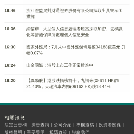
16:46
浙江證監局對財通證券股份有限公司採取出具警示函
措施
16:36
網信辦：大型個人信息處理者應當採取加密、去標識
化等措施保障所處理個人信息安全
16:30
國家外匯局：7月末中國外匯儲備規模34188億美元 升
幅0.07%
16:24
山金國際：港股上市工作正常推進中
16:20
【異動股】港股跌幅榜前十，九福來(08611.HK)跌
21.43%，天瑞汽車内飾(06162.HK)跌18.44%
相關訊息
法定公告欄
|
廣告查詢
|
公司介紹
|
專欄邀稿
|
投資者關係
|
版權聲明
|
重要聲明
|
私隱政策
|
聯絡我們