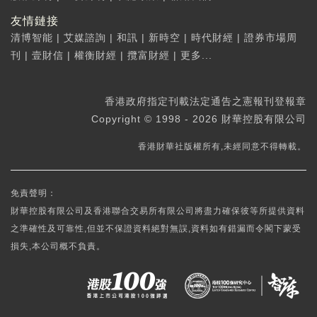
友情鏈接
清博智能
|
艾媒諮詢
|
和訊
|
新時空
|
時代財經
|
證券市場周
刊
|
壹財信
|
權衡財經
|
攬富財經
|
更多...
香港政府指定刊載法定通告之憲報刊登報章
Copyright © 1998 - 2026 財華控股有限公司
香港財華社版權所有,未經同意不得轉載。
免責聲明：
財華控股有限公司及香港聯合交易所有限公司將盡力確保彼等所提供資料
之準確性及可靠性,但並不保證資料絕對無誤,資料如有錯漏而令閣下蒙受
損失,本公司概不負責。