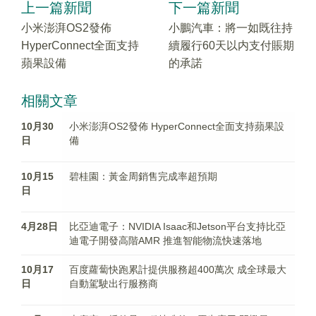
上一篇新聞
下一篇新聞
小米澎湃OS2發佈
小鵬汽車：將一如既往持
HyperConnect全面支持
續履行60天以内支付賬期
蘋果設備
的承諾
相關文章
10月30
小米澎湃OS2發佈 HyperConnect全面支持蘋果設
日
備
10月15
碧桂園：黃金周銷售完成率超預期
日
4月28日
比亞迪電子：NVIDIA Isaac和Jetson平台支持比亞
迪電子開發高階AMR 推進智能物流快速落地
10月17
百度蘿蔔快跑累計提供服務超400萬次 成全球最大
日
自動駕駛出行服務商