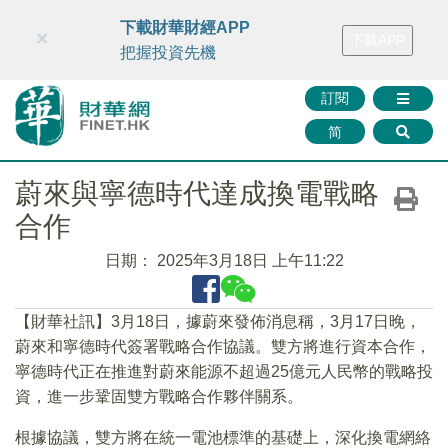
財華智庫網
FINTV
FINMETA
財華證券
媒體矩陣
下載財華財經APP
×
下載APP
智庫沙龍
聯絡我們
把握投資先機
訂閱
简
蔚來與寧德時代達成換電戰略
合作
日期：
2025年3月18日 上午11:22
【財華社訊】3月18日，據蔚來發佈消息稱，3月17日晚，
蔚來和寧德時代簽署戰略合作協議。雙方將進行資本合作，
寧德時代正在推進對蔚來能源不超過25億元人民幣的戰略投
資，進一步鞏固雙方戰略合作夥伴關系。
根據協議，雙方將在統一電池標準的基礎上，深化換電網絡