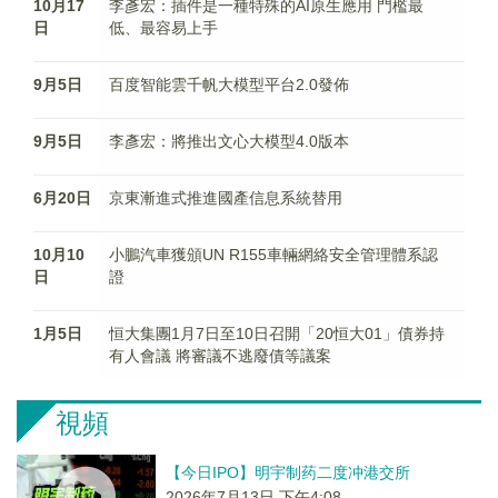
10月17
李彥宏：插件是一種特殊的AI原生應用 門檻最
日
低、最容易上手
9月5日
百度智能雲千帆大模型平台2.0發佈
9月5日
李彥宏：將推出文心大模型4.0版本
6月20日
京東漸進式推進國產信息系統替用
10月10
小鵬汽車獲頒UN R155車輛網絡安全管理體系認
日
證
1月5日
恒大集團1月7日至10日召開「20恒大01」債券持
有人會議 將審議不逃廢債等議案
視頻
【今日IPO】明宇制药二度冲港交所
2026年7月13日 下午4:08