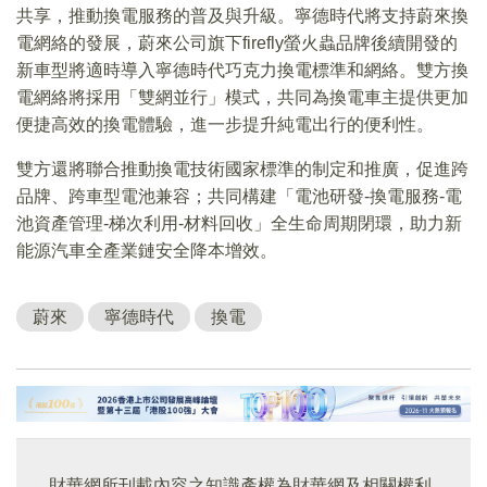
共享，推動換電服務的普及與升級。寧德時代將支持蔚來換
電網絡的發展，蔚來公司旗下firefly螢火蟲品牌後續開發的
新車型將適時導入寧德時代巧克力換電標準和網絡。雙方換
電網絡將採用「雙網並行」模式，共同為換電車主提供更加
便捷高效的換電體驗，進一步提升純電出行的便利性。
雙方還將聯合推動換電技術國家標準的制定和推廣，促進跨
品牌、跨車型電池兼容；共同構建「電池研發-換電服務-電
池資產管理-梯次利用-材料回收」全生命周期閉環，助力新
能源汽車全產業鏈安全降本增效。
蔚來
寧德時代
換電
財華網所刊載內容之知識產權為財華網及相關權利