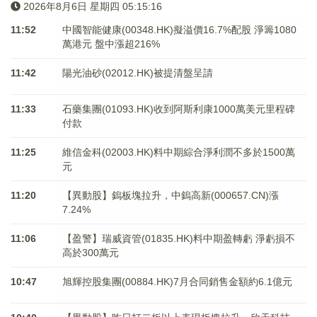
2026年8月6日 星期四 05:15:16
11:52
中國智能健康(00348.HK)擬溢價16.7%配股 淨籌1080
萬港元 ​​​​​​​盤中漲超216%
11:42
陽光油砂(02012.HK)被提清盤呈請
11:33
石藥集團(01093.HK)收到阿斯利康1000萬美元里程碑
付款
11:25
維信金科(02003.HK)料中期綜合淨利潤不多於1500萬
元
11:20
【異動股】鎢板塊拉升，中鎢高新(000657.CN)漲
7.24%
11:06
【盈警】瑞威資管(01835.HK)料中期盈轉虧 淨虧損不
高於300萬元
10:47
旭輝控股集團(00884.HK)7月合同銷售金額約6.1億元