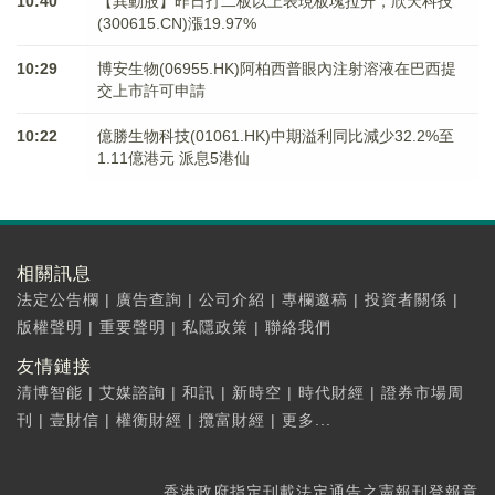
10:40
【異動股】昨日打二板以上表現板塊拉升，欣天科技
(300615.CN)漲19.97%
10:29
博安生物(06955.HK)阿柏西普眼內注射溶液在巴西提
交上市許可申請
10:22
億勝生物科技(01061.HK)中期溢利同比減少32.2%至
1.11億港元 派息5港仙
相關訊息
法定公告欄
|
廣告查詢
|
公司介紹
|
專欄邀稿
|
投資者關係
|
版權聲明
|
重要聲明
|
私隱政策
|
聯絡我們
友情鏈接
清博智能
|
艾媒諮詢
|
和訊
|
新時空
|
時代財經
|
證券市場周
刊
|
壹財信
|
權衡財經
|
攬富財經
|
更多...
香港政府指定刊載法定通告之憲報刊登報章