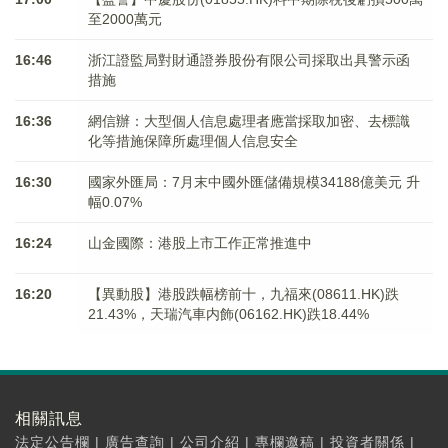
至2000萬元
16:46
浙江證監局對財通證券股份有限公司採取出具警示函
措施
16:36
網信辦：大型個人信息處理者應當採取加密、去標識
化等措施保障所處理個人信息安全
16:30
國家外匯局：7月末中國外匯儲備規模34188億美元 升
幅0.07%
16:24
山金國際：港股上市工作正常推進中
16:20
【異動股】港股跌幅榜前十，九福來(08611.HK)跌
21.43%，天瑞汽車内飾(06162.HK)跌18.44%
相關訊息
法定公告欄
|
廣告查詢
|
公司介紹
|
專欄邀稿
|
投資者關係
|