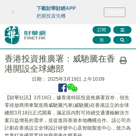
財華智庫網
FINTV
FINMETA
財華證券
媒體矩陣
下載財華財經APP
×
下載APP
智庫沙龍
聯絡我們
把握投資先機
訂閱
简
香港投資推廣署：威馳騰在香
港開設全球總部
日期：
2025年3月19日 上午10:09
【財華社訊】3月19日，據香港特區投資推廣署宣布，領先
零排放商用車製造商威馳騰汽車(威馳騰)在香港設立的全球
總部3月18日正式開幕，滿足區內對可持續交通運輸解決方
案日益增長的需求，並促進與香港本地機構合作。該公司亦
計劃在香港設立全球設計研發中心及智能製造中心，致力為
世界打造優質零排放商用車生態系統。