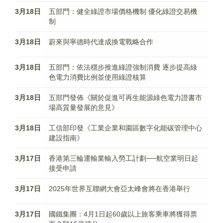
3月18日
五部門：健全綠證市場價格機制 優化綠證交易機
制
3月18日
蔚來與寧德時代達成換電戰略合作
3月18日
五部門：依法穩步推進綠證強制消費 逐步提高綠
色電力消費比例並使用綠證核算
3月18日
五部門發佈《關於促進可再生能源綠色電力證書市
場高質量發展的意見》
3月18日
工信部印發《工業企業和園區數字化能碳管理中心
建設指南》
3月17日
香港第三輪運輸業輸入勞工計劃──航空業明日起
接受申請
3月17日
2025年世界互聯網大會亞太峰會將在香港舉行
3月17日
國鐵集團：4月1日起60歲以上旅客乘車將獲得票