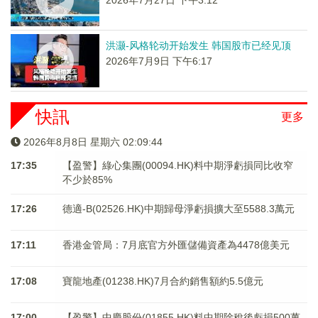
2026年7月27日 下午3:12
洪灏-风格轮动开始发生 韩国股市已经见顶
2026年7月9日 下午6:17
快訊
更多
2026年8月8日 星期六 02:09:44
17:35
【盈警】綠心集團(00094.HK)料中期淨虧損同比收窄
不少於85%
17:26
德適-B(02526.HK)中期歸母淨虧損擴大至5588.3萬元
17:11
香港金管局：7月底官方外匯儲備資產為4478億美元
17:08
寶龍地產(01238.HK)7月合約銷售額約5.5億元
17:00
【盈警】中慶股份(01855.HK)料中期除稅後虧損500萬