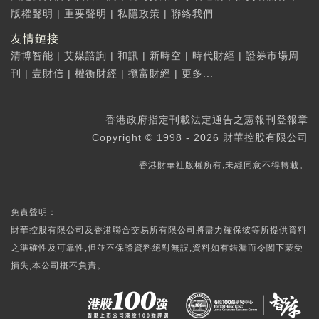
版權聲明
|
重要聲明
|
私隱政策
|
聯絡我們
友情鏈接
清博智能
|
艾媒諮詢
|
和訊
|
新時空
|
時代財經
|
證券市場周
刊
|
壹財信
|
權衡財經
|
攬富財經
|
更多...
香港政府指定刊載法定通告之憲報刊登報章
Copyright © 1998 - 2026 財華控股有限公司
香港財華社版權所有,未經同意不得轉載。
免責聲明：
財華控股有限公司及香港聯合交易所有限公司將盡力確保彼等所提供資料
之準確性及可靠性,但並不保證資料絕對無誤,資料如有錯漏而令閣下蒙受
損失,本公司概不負責。