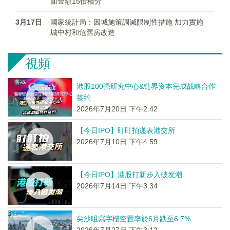
面金額15倍積分
3月17日
國家統計局：因城施策調減限制性措施 加力實施
城中村和危舊房改造
視頻
港股100强研究中心&链界资本完成战略合作
签约
2026年7月20日 下午2:42
【今日IPO】盯盯拍递表港交所
2026年7月10日 下午4:59
【今日IPO】港股打新步入破发潮
2026年7月14日 下午3:34
尖沙咀寫字樓空置率於6月跌至6.7%