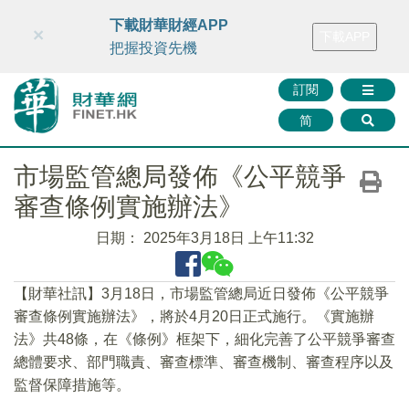
財華智庫網
FINTV
FINMETA
財華證券
媒體矩陣
下載財華財經APP
×
下載APP
智庫沙龍
聯絡我們
把握投資先機
訂閱
简
市場監管總局發佈《公平競爭
審查條例實施辦法》
日期：
2025年3月18日 上午11:32
【財華社訊】3月18日，市場監管總局近日發佈《公平競爭
審查條例實施辦法》，將於4月20日正式施行。《實施辦
法》共48條，在《條例》框架下，細化完善了公平競爭審查
總體要求、部門職責、審查標準、審查機制、審查程序以及
監督保障措施等。