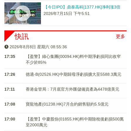
【今日IPO】鼎泰高科[1377.HK]净利涨3倍
2026年7月15日 下午5:51
快訊
更多
2026年8月8日 星期六 08:55:36
17:35
【盈警】綠心集團(00094.HK)料中期淨虧損同比收窄
不少於85%
17:26
德適-B(02526.HK)中期歸母淨虧損擴大至5588.3萬元
17:11
香港金管局：7月底官方外匯儲備資產為4478億美元
17:08
寶龍地產(01238.HK)7月合約銷售額約5.5億元
17:00
【盈警】中慶股份(01855.HK)料中期除稅後虧損500萬
至2000萬元