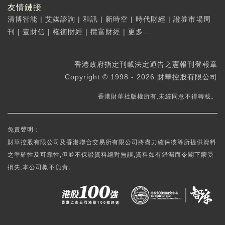
友情鏈接
清博智能
|
艾媒諮詢
|
和訊
|
新時空
|
時代財經
|
證券市場周
刊
|
壹財信
|
權衡財經
|
攬富財經
|
更多...
香港政府指定刊載法定通告之憲報刊登報章
Copyright © 1998 - 2026 財華控股有限公司
香港財華社版權所有,未經同意不得轉載。
免責聲明：
財華控股有限公司及香港聯合交易所有限公司將盡力確保彼等所提供資料
之準確性及可靠性,但並不保證資料絕對無誤,資料如有錯漏而令閣下蒙受
損失,本公司概不負責。