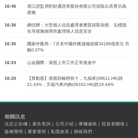
16:46
浙江證監局對財通證券股份有限公司採取出具警示函
措施
16:36
網信辦：大型個人信息處理者應當採取加密、去標識
化等措施保障所處理個人信息安全
16:30
國家外匯局：7月末中國外匯儲備規模34188億美元 升
幅0.07%
16:24
山金國際：港股上市工作正常推進中
16:20
【異動股】港股跌幅榜前十，九福來(08611.HK)跌
21.43%，天瑞汽車内飾(06162.HK)跌18.44%
相關訊息
法定公告欄
|
廣告查詢
|
公司介紹
|
專欄邀稿
|
投資者關係
|
版權聲明
|
重要聲明
|
私隱政策
|
聯絡我們