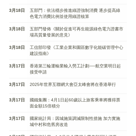
3月18日
五部門：依法穩步推進綠證強制消費 逐步提高綠
色電力消費比例並使用綠證核算
3月18日
五部門發佈《關於促進可再生能源綠色電力證書市
場高質量發展的意見》
3月18日
工信部印發《工業企業和園區數字化能碳管理中心
建設指南》
3月17日
香港第三輪運輸業輸入勞工計劃──航空業明日起
接受申請
3月17日
2025年世界互聯網大會亞太峰會將在香港舉行
3月17日
國鐵集團：4月1日起60歲以上旅客乘車將獲得票
面金額15倍積分
3月17日
國家統計局：因城施策調減限制性措施 加力實施
城中村和危舊房改造