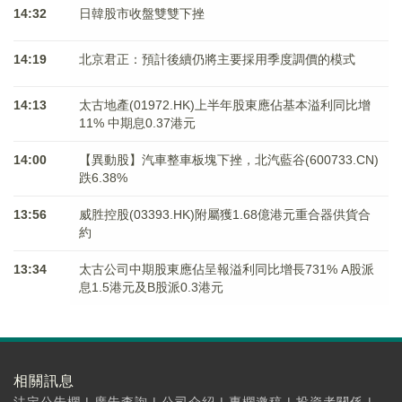
14:32
日韓股市收盤雙雙下挫
14:19
北京君正：預計後續仍將主要採用季度調價的模式
14:13
太古地產(01972.HK)上半年股東應佔基本溢利同比增
11% 中期息0.37港元
14:00
【異動股】汽車整車板塊下挫，北汽藍谷(600733.CN)
跌6.38%
13:56
威胜控股(03393.HK)附屬獲1.68億港元重合器供貨合
約
13:34
太古公司中期股東應佔呈報溢利同比增長731% A股派
息1.5港元及B股派0.3港元
相關訊息