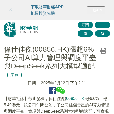
財華智庫網
FINTV
FINMETA
財華證券
媒體矩陣
下載財華財經APP
×
下載APP
智庫沙龍
聯絡我們
把握投資先機
訂閱
简
偉仕佳傑(00856.HK)漲超6%
子公司AI算力管理與調度平臺
與DeepSeek系列大模型適配
原創
日期：
2025年2月12日 下午2:11
【財華社訊】截止發稿，偉仕佳傑(
00856.HK
)漲6.6%，報
5.49港元，該公司午間公佈，子公司佳傑雲星的AI算力管理
與調度平臺，實現與DeepSeek系列大模型的適配，可實現