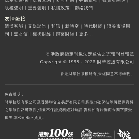
法定公告欄
|
廣告查詢
|
公司介紹
|
專欄邀稿
|
投資者關係
|
版權聲明
|
重要聲明
|
私隱政策
|
聯絡我們
友情鏈接
清博智能
|
艾媒諮詢
|
和訊
|
新時空
|
時代財經
|
證券市場周
刊
|
壹財信
|
權衡財經
|
攬富財經
|
更多...
香港政府指定刊載法定通告之憲報刊登報章
Copyright © 1998 - 2026 財華控股有限公司
香港財華社版權所有,未經同意不得轉載。
免責聲明：
財華控股有限公司及香港聯合交易所有限公司將盡力確保彼等所提供資料
之準確性及可靠性,但並不保證資料絕對無誤,資料如有錯漏而令閣下蒙受
損失,本公司概不負責。