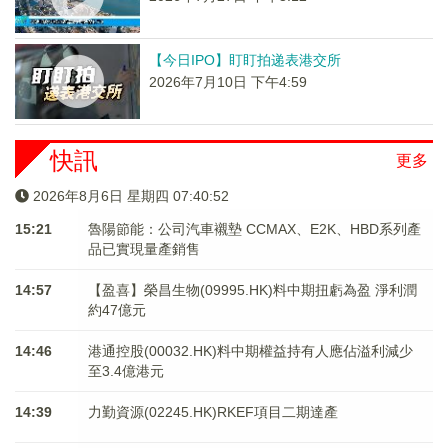
【今日IPO】盯盯拍递表港交所
2026年7月10日 下午4:59
快訊
更多
2026年8月6日 星期四 07:40:53
15:21
魯陽節能：公司汽車襯墊 CCMAX、E2K、HBD系列產
品已實現量產銷售
14:57
【盈喜】榮昌生物(09995.HK)料中期扭虧為盈 淨利潤
約47億元
14:46
港通控股(00032.HK)料中期權益持有人應佔溢利減少
至3.4億港元
14:39
力勤資源(02245.HK)RKEF項目二期達產