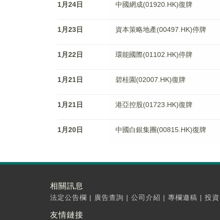
1月24日
中國網成(01920.HK)復牌
1月23日
資本策略地產(00497.HK)停牌
1月22日
環能國際(01102.HK)停牌
1月21日
碧桂園(02007.HK)復牌
1月21日
港亞控股(01723.HK)復牌
1月20日
中國白銀集團(00815.HK)復牌
相關訊息
法定公告欄
|
廣告查詢
|
公司介紹
|
專欄邀稿
|
投資
友情鏈接