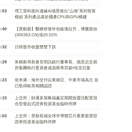
4:53
理工雷科面向邊緣AI場景推出"山海"系列智算
模組 系列產品基於國產CPU與GPU構建
4:40
【異動股】醫療研發外包板塊拉升，博騰股份
(300363.CN)漲20.02%
4:32
日韓股市收盤雙雙下跌
4:29
朱鶴新局長會見明訊銀行董事長、德意志交易
所集團執行委員會成員斯蒂芬妮•埃克兒曼
4:23
依米康：海外交付以東南亞、中東市場為主 並
已取得歐美相關認證
4:15
上交所：財通多策略福鑫定期開放靈活配置混
合型發起式證券投資基金臨時停牌
4:03
上交所：景順長城全球半導體芯片產業股票型
證券投資基金臨時停牌