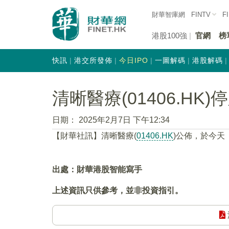
財華智庫網
FINTV
F
港股100強
官網
榜
快訊
港交所發佈
今日IPO
一圖解碼
港股解碼
清晰醫療(01406.HK)
日期：
2025年2月7日 下午12:34
【財華社訊】清晰醫療(
01406.HK
)公佈，於今天（
出處：財華港股智能寫手
上述資訊只供參考，並非投資指引。