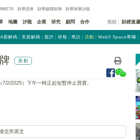
INMETA
財華證券
財華
媒體矩陣
財華
智庫沙龍
單
地圖
沙龍
企業
研究
顧問
合作
視頻
財經速
A股解碼
美股解碼
股評
研報
專訪
活動
Web3 Space專欄
停牌
原創
7/2/2025）下午一時正起短暫停止買賣。
港交所原文