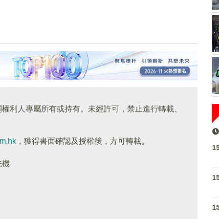
關權利人專屬所有或持有。未經許可，禁止進行轉載、
om.hk
，獲得書面確認及授權後，方可轉載。
1
先機
1
1