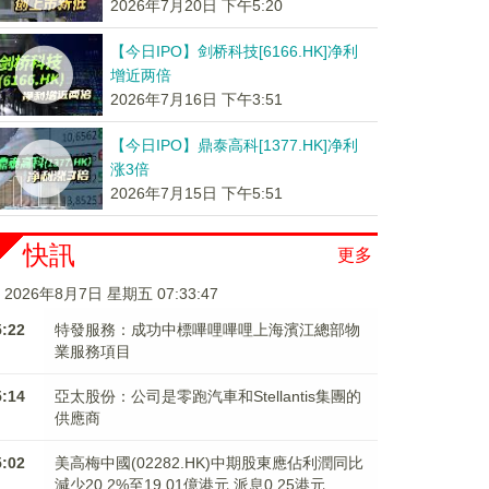
2026年7月20日 下午5:20
【今日IPO】剑桥科技[6166.HK]净利
增近两倍
2026年7月16日 下午3:51
【今日IPO】鼎泰高科[1377.HK]净利
涨3倍
2026年7月15日 下午5:51
快訊
更多
2026年8月7日 星期五 07:33:47
5:22
特發服務：成功中標嗶哩嗶哩上海濱江總部物
業服務項目
5:14
亞太股份：公司是零跑汽車和Stellantis集團的
供應商
5:02
美高梅中國(02282.HK)中期股東應佔利潤同比
減少20.2%至19.01億港元 派息0.25港元