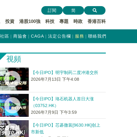
訂閱
简
遞
投資
港股100強
科技
專題
時政
香港百科
社區
商協會
CAGA
法定公告欄
服務
聯絡我們
視頻
【今日IPO】明宇制药二度冲港交所
2026年7月13日 下午4:08
【今日IPO】珞石机器人首日大涨
（03752.HK）
2026年7月9日 下午3:59
【今日IPO】芯碁微装[9630.HK]创上
市新低