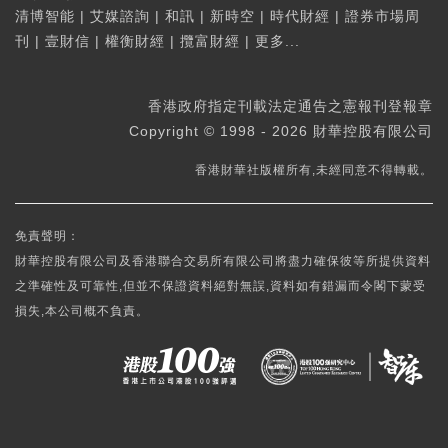
清博智能
|
艾媒諮詢
|
和訊
|
新時空
|
時代財經
|
證券市場周
刊
|
壹財信
|
權衡財經
|
攬富財經
|
更多...
香港政府指定刊載法定通告之憲報刊登報章
Copyright © 1998 - 2026 財華控股有限公司
香港財華社版權所有,未經同意不得轉載。
免責聲明：
財華控股有限公司及香港聯合交易所有限公司將盡力確保彼等所提供資料
之準確性及可靠性,但並不保證資料絕對無誤,資料如有錯漏而令閣下蒙受
損失,本公司概不負責。