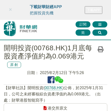
財華智庫網
FINTV
FINMETA
財華證券
媒體矩陣
下載財華財經APP
×
下載APP
智庫沙龍
聯絡我們
把握投資先機
訂閱
简
開明投資(00768.HK)1月底每
股資產淨值約為0.069港元
原創
日期：
2025年2月12日 下午5:26
【財華社訊】開明投資(
00768.HK
)公佈，於2025年1月31
日，公司之未經審核綜合資產淨值約為0.069港元。（出
處：財華港股智能寫手）
港交所原文