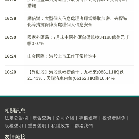
措施
16:36
網信辦：大型個人信息處理者應當採取加密、去標識
化等措施保障所處理個人信息安全
16:30
國家外匯局：7月末中國外匯儲備規模34188億美元 升
幅0.07%
16:24
山金國際：港股上市工作正常推進中
16:20
【異動股】港股跌幅榜前十，九福來(08611.HK)跌
21.43%，天瑞汽車内飾(06162.HK)跌18.44%
相關訊息
法定公告欄
|
廣告查詢
|
公司介紹
|
專欄邀稿
|
投資者關係
|
版權聲明
|
重要聲明
|
私隱政策
|
聯絡我們
友情鏈接