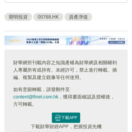
開明投資
00768.HK
資產淨值
財華網所刊載內容之知識產權為財華網及相關權利
人專屬所有或持有。未經許可，禁止進行轉載、摘
編、複製及建立鏡像等任何使用。
如有意願轉載，請發郵件至
content@finet.com.hk
，獲得書面確認及授權後，
方可轉載。
下載APP
下載財華財經APP，把握投資先機