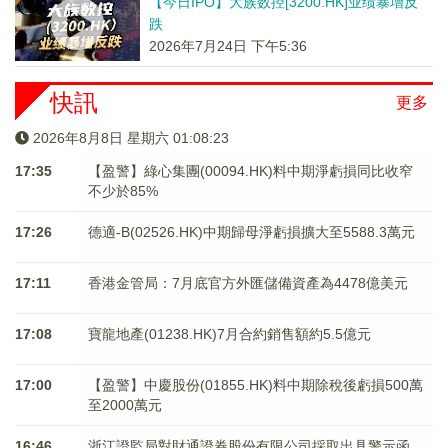
【今日IPO】大族数控[3200.HK]业绩暴增反
跌
2026年7月24日 下午5:36
快訊
更多
2026年8月8日 星期六 01:08:23
17:35
【盈警】綠心集團(00094.HK)料中期淨虧損同比收窄
不少於85%
17:26
德適-B(02526.HK)中期歸母淨虧損擴大至5588.3萬元
17:11
香港金管局：7月底官方外匯儲備資產為4478億美元
17:08
寶龍地產(01238.HK)7月合約銷售額約5.5億元
17:00
【盈警】中慶股份(01855.HK)料中期除稅後虧損500萬
至2000萬元
16:46
浙江證監局對財通證券股份有限公司採取出具警示函