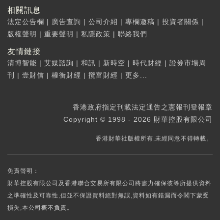
相關訊息
法定公告欄
|
廣告查詢
|
公司介紹
|
專欄邀稿
|
投資者關係
|
版權聲明
|
重要聲明
|
私隱政策
|
聯絡我們
友情鏈接
清博智能
|
艾媒諮詢
|
和訊
|
新時空
|
時代財經
|
證券市場周
刊
|
壹財信
|
權衡財經
|
攬富財經
|
更多...
香港政府指定刊載法定通告之憲報刊登報章
Copyright © 1998 - 2026 財華控股有限公司
香港財華社版權所有,未經同意不得轉載。
免責聲明：
財華控股有限公司及香港聯合交易所有限公司將盡力確保彼等所提供資料
之準確性及可靠性,但並不保證資料絕對無誤,資料如有錯漏而令閣下蒙受
損失,本公司概不負責。