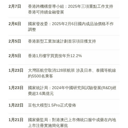
2月7日
香港跨機構督導小組：2025年三項重點工作支持
香港可持續金融發展
2月6日
國家發改委：2025年2月6日國内成品油價格不作
調整
2月5日
香港新型工業加速計劃首宗項目獲支持
2月5日
香港1月樓宇買賣按年升12.2%
1月23日
大灣區航空取消128班航班 涉及日本、泰國等航線
約5500名乘客
1月23日
國家統計局：2024年中國研究與試驗發展(R&D)經
費超3.6萬億元
1月22日
豆包大模型1.5Pro正式發佈
1月21日
國家藥監局：對港澳已上市傳統口服中成藥在内地
上市注冊實施簡化審批