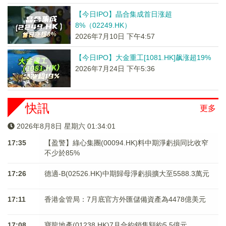
【今日IPO】晶合集成首日涨超
8%（02249.HK）
2026年7月10日 下午4:57
【今日IPO】大金重工[1081.HK]飙涨超19%
2026年7月24日 下午5:36
快訊
更多
2026年8月8日 星期六 01:34:02
17:35
【盈警】綠心集團(00094.HK)料中期淨虧損同比收窄
不少於85%
17:26
德適-B(02526.HK)中期歸母淨虧損擴大至5588.3萬元
17:11
香港金管局：7月底官方外匯儲備資產為4478億美元
17:08
寶龍地產(01238.HK)7月合約銷售額約5.5億元