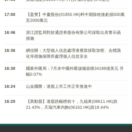
17:00
【盈警】中慶股份(01855.HK)料中期除稅後虧損500萬
至2000萬元
16:46
浙江證監局對財通證券股份有限公司採取出具警示函
措施
16:36
網信辦：大型個人信息處理者應當採取加密、去標識
化等措施保障所處理個人信息安全
16:30
國家外匯局：7月末中國外匯儲備規模34188億美元 升
幅0.07%
16:24
山金國際：港股上市工作正常推進中
16:20
【異動股】港股跌幅榜前十，九福來(08611.HK)跌
21.43%，天瑞汽車内飾(06162.HK)跌18.44%