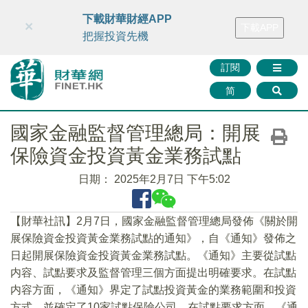
財華智庫網
FINTV
FINMETA
財華證券
媒體矩陣
下載財華財經APP
×
下載APP
智庫沙龍
聯絡我們
把握投資先機
訂閱
简
國家金融監督管理總局：開展
保險資金投資黃金業務試點
日期：
2025年2月7日 下午5:02
【財華社訊】2月7日，國家金融監督管理總局發佈《關於開
展保險資金投資黃金業務試點的通知》，自《通知》發佈之
日起開展保險資金投資黃金業務試點。《通知》主要從試點
内容、試點要求及監督管理三個方面提出明確要求。在試點
内容方面，《通知》界定了試點投資黃金的業務範圍和投資
方式，並確定了10家試點保險公司。在試點要求方面，《通