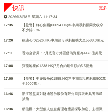
快訊
更多
2026年8月8日 星期六 11:17:34
17:35
【盈警】綠心集團(00094.HK)料中期淨虧損同比收窄
不少於85%
17:26
德適-B(02526.HK)中期歸母淨虧損擴大至5588.3萬元
17:11
香港金管局：7月底官方外匯儲備資產為4478億美元
17:08
寶龍地產(01238.HK)7月合約銷售額約5.5億元
17:00
【盈警】中慶股份(01855.HK)料中期除稅後虧損500萬
至2000萬元
16:46
浙江證監局對財通證券股份有限公司採取出具警示函
措施
16:36
網信辦：大型個人信息處理者應當採取加密、去標識