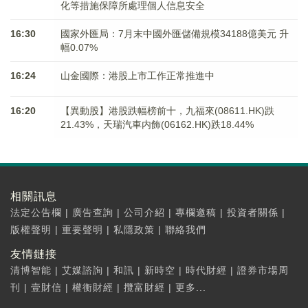
化等措施保障所處理個人信息安全
16:30
國家外匯局：7月末中國外匯儲備規模34188億美元 升
幅0.07%
16:24
山金國際：港股上市工作正常推進中
16:20
【異動股】港股跌幅榜前十，九福來(08611.HK)跌
21.43%，天瑞汽車内飾(06162.HK)跌18.44%
相關訊息
法定公告欄
|
廣告查詢
|
公司介紹
|
專欄邀稿
|
投資者關係
|
版權聲明
|
重要聲明
|
私隱政策
|
聯絡我們
友情鏈接
清博智能
|
艾媒諮詢
|
和訊
|
新時空
|
時代財經
|
證券市場周
刊
|
壹財信
|
權衡財經
|
攬富財經
|
更多...