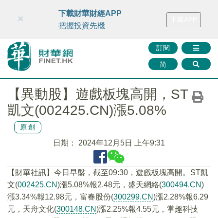
財華智庫網
FINTV
FINMETA
財華證券
媒體矩陣
下載財華財經APP
×
下載APP
智庫沙龍
聯絡我們
把握投資先機
訂閱
简
【異動股】遊戲板塊高開，ST
凱文(002425.CN)漲5.08%
原創
日期：
2024年12月5日 上午9:31
【財華社訊】今日早盤，截至09:30，遊戲板塊高開。ST凱
文(
002425.CN
)漲5.08%報2.48元，盛天網絡(
300494.CN
)
漲3.34%報12.98元，富春股份(
300299.CN
)漲2.28%報6.29
元，天舟文化(
300148.CN
)漲2.25%報4.55元，掌趣科技