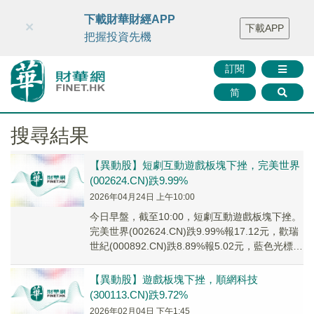
財華智庫網
FINTV
FINMETA
財華證券
媒體矩陣
下載財華財經APP
×
下載APP
智庫沙龍
聯絡我們
把握投資先機
訂閱
简
搜尋結果
【異動股】短劇互動遊戲板塊下挫，完美世界
(002624.CN)跌9.99%
2026年04月24日 上午10:00
今日早盤，截至10:00，短劇互動遊戲板塊下挫。
完美世界(002624.CN)跌9.99%報17.12元，歡瑞
世紀(000892.CN)跌8.89%報5.02元，藍色光標
(300...
【異動股】遊戲板塊下挫，順網科技
(300113.CN)跌9.72%
2026年02月04日 下午1:45