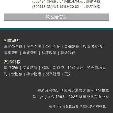
(300494.CN)漲6.64%報14.94元，順網科技
(300113.CN)漲4.19%報20.62元，恺英網絡
(002517...
查看更多
相關訊息
法定公告欄
|
廣告查詢
|
公司介紹
|
專欄邀稿
|
投資者關係
|
版權聲明
|
重要聲明
|
私隱政策
|
聯絡我們
友情鏈接
清博智能
|
艾媒諮詢
|
和訊
|
新時空
|
時代財經
|
證券市場周
刊
|
壹財信
|
權衡財經
|
攬富財經
|
更多...
香港政府指定刊載法定通告之憲報刊登報章
Copyright © 1998 - 2026 財華控股有限公司
香港財華社版權所有,未經同意不得轉載。