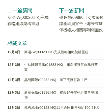
上一篇新聞
下一篇新聞
商湯-W(00020.HK)完成
優必選(09880.HK)國家知
戰略組織架構重組
識產權局宣告上海未來夥
伴機器人相關專利權無效
相關文章
12月4日
商湯-W(00020.HK)完成戰略組織架構重組
12月3日
中信國際電訊(01883.HK)：趙磊將獲任非執行董
事
12月3日
晶苑國際(02232.HK)：羅正亮獲任副主席
12月3日
新華保險(01336.HK)：楊毅辭任非執行董事等職
務
12月3日
越秀地產(00123.HK)11月合同銷售額約100.21億