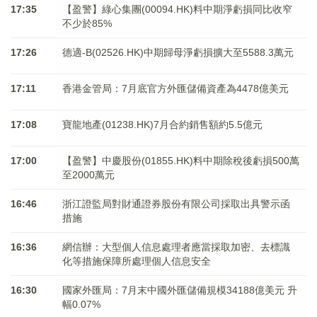
17:35
【盈警】綠心集團(00094.HK)料中期淨虧損同比收窄
不少於85%
17:26
德適-B(02526.HK)中期歸母淨虧損擴大至5588.3萬元
17:11
香港金管局：7月底官方外匯儲備資產為4478億美元
17:08
寶龍地產(01238.HK)7月合約銷售額約5.5億元
17:00
【盈警】中慶股份(01855.HK)料中期除稅後虧損500萬
至2000萬元
16:46
浙江證監局對財通證券股份有限公司採取出具警示函
措施
16:36
網信辦：大型個人信息處理者應當採取加密、去標識
化等措施保障所處理個人信息安全
16:30
國家外匯局：7月末中國外匯儲備規模34188億美元 升
幅0.07%