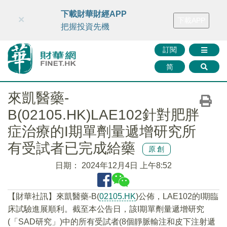
財華智庫網
FINTV
FINMETA
財華證券
媒體矩陣
下載財華財經APP
×
下載APP
智庫沙龍
聯絡我們
把握投資先機
訂閱
简
來凱醫藥-
B(02105.HK)LAE102針對肥胖
症治療的I期單劑量遞增研究所
有受試者已完成給藥
原創
日期：
2024年12月4日 上午8:52
【財華社訊】來凱醫藥-B(
02105.HK
)公佈，LAE102的I期臨
床試驗進展順利。截至本公告日，該I期單劑量遞增研究
(「SAD研究」)中的所有受試者(8個靜脈輸注和皮下注射遞