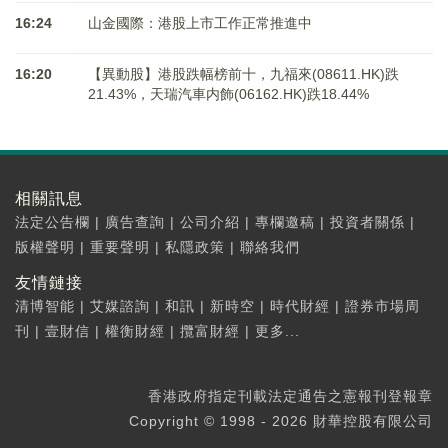
16:24
山金國際：港股上市工作正常推進中
16:20
【異動股】港股跌幅榜前十，九福來(08611.HK)跌
21.43%，天瑞汽車内飾(06162.HK)跌18.44%
相關訊息
法定公告欄
|
廣告查詢
|
公司介紹
|
專欄邀稿
|
投資者關係
|
版權聲明
|
重要聲明
|
私隱政策
|
聯絡我們
友情鏈接
清博智能
|
艾媒諮詢
|
和訊
|
新時空
|
時代財經
|
證券市場周
刊
|
壹財信
|
權衡財經
|
攬富財經
|
更多...
香港政府指定刊載法定通告之憲報刊登報章
Copyright © 1998 - 2026 財華控股有限公司