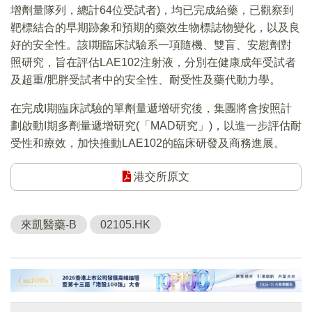
增劑量隊列，總計64位受試者)，均已完成給藥，已觀察到
靶標結合的早期跡象和預期的藥效生物標誌物變化，以及良
好的安全性。該I期臨床試驗系一項隨機、雙盲、安慰劑對
照研究，旨在評估LAE102注射液，分別在健康成年受試者
及超重/肥胖受試者中的安全性、耐受性及藥代動力學。
在完成I期臨床試驗的單劑量遞增研究後，集團將會按照計
劃啟動I期多劑量遞增研究(「MAD研究」)，以進一步評估耐
受性和療效，加快推動LAE102的臨床研發及商務進展。
港交所原文
來凱醫藥-B
02105.HK