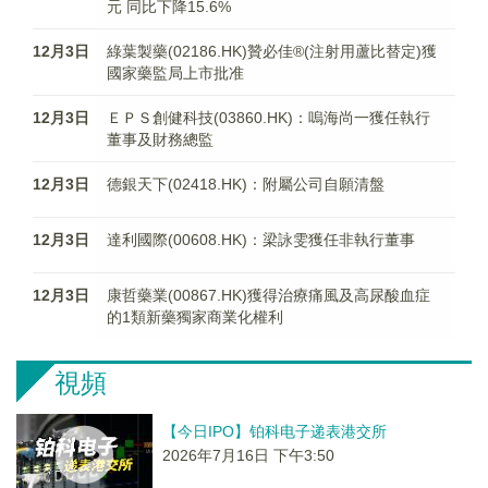
元 同比下降15.6%
12月3日
綠葉製藥(02186.HK)贊必佳®(注射用蘆比替定)獲
國家藥監局上市批准
12月3日
ＥＰＳ創健科技(03860.HK)：嗚海尚一獲任執行
董事及財務總監
12月3日
德銀天下(02418.HK)：附屬公司自願清盤
12月3日
達利國際(00608.HK)：梁詠雯獲任非執行董事
12月3日
康哲藥業(00867.HK)獲得治療痛風及高尿酸血症
的1類新藥獨家商業化權利
視頻
【今日IPO】铂科电子递表港交所
2026年7月16日 下午3:50