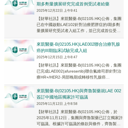
期多劑量擴展研究完成首例受試者給藥
2025年12月22日 上午9:41
【財華社訊】來凱醫藥-B(02105.HK)公佈，集團
已在中國啟動LAE102針對治療肥胖症的I期多劑
量擴展研究受試者入組工作，並已完成首位受試
者給藥。該I期多劑量擴展研究為一項...
來凱醫藥-B(02105.HK)LAE002聯合治療乳腺
癌的III期臨床試驗完成入組
2025年12月15日 上午8:47
【財華社訊】來凱醫藥-B(02105.HK)公佈，集團
已完成LAE002(afuresertib)聯合氟維司群針對治
療HR+/HER2-局部晚期或轉移性乳腺癌
(「LA/mBC」)...
來凱醫藥-B(02105.HK)與齊魯製藥就LAE 002
簽訂中國地區獨家許可協議
2025年11月12日 上午8:58
【財華社訊】來凱醫藥-B(02105.HK)公佈，於
2025年11月12日，集團與齊魯製藥已訂立獨家許
可協議。根據許可協議的條款與條件，齊魯製藥