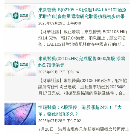
獲授獨家許可，於中國地區(包括中國...
來凱醫藥-B(02105.HK)漲逾14% LAE102治療
肥胖症I期多劑量遞增研究取得積極初步結果
2025年09月29日 上午9:40
【財華社訊】截止發稿，來凱醫藥-B(02105.HK)
漲14.52%，報17.04港元。消息面上，該公司公
佈，LAE102針對治療肥胖症在中國進行的I期多
劑量遞增研究(「MAD研...
來凱醫藥(02105.HK)完成配售3600萬股 淨籌
約5.78億港元
2025年09月17日 下午1:41
【財華社訊】來凱醫藥(02105.HK)公佈，配售協
議所有條件均已達成，且配售事項已於2025年9
月17日完成。根據配售協議的條款及條件，合共
3600萬股配售股份已由獨家配售代理...
恒瑞醫藥：A股漲停、港股漲超24%！「大
單」藥效能頂多久？
2025年07月28日 下午7:02
7月28日，港股市場多只創新藥相關概念股再度上