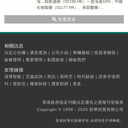
漲，歸創通橋（02190.HK）一度漲逾10%，中國
生物製藥（01177.HK）、來凱醫藥-
B（02105.HK）、三生製藥（015...
查看更多
相關訊息
法定公告欄
|
廣告查詢
|
公司介紹
|
專欄邀稿
|
投資者關係
|
版權聲明
|
重要聲明
|
私隱政策
|
聯絡我們
友情鏈接
清博智能
|
艾媒諮詢
|
和訊
|
新時空
|
時代財經
|
證券市場周
刊
|
壹財信
|
權衡財經
|
攬富財經
|
更多...
香港政府指定刊載法定通告之憲報刊登報章
Copyright © 1998 - 2026 財華控股有限公司
香港財華社版權所有,未經同意不得轉載。