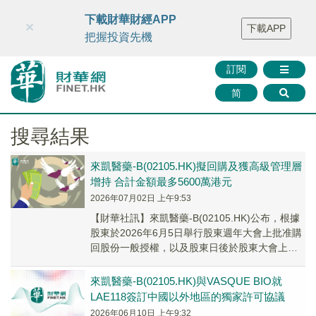
財華智庫網
FINTV
FINMETA
財華證券
媒體矩陣
下載財華財經APP
×
下載APP
智庫沙龍
聯絡我們
把握投資先機
訂閱
简
搜尋結果
來凱醫藥-B(02105.HK)擬回購及獲高級管理層
增持 合計金額最多5600萬港元
2026年07月02日 上午9:53
【財華社訊】來凱醫藥-B(02105.HK)公布，根據
股東於2026年6月5日舉行股東週年大會上批准購
回股份一般授權，以及股東日後於股東大會上不
時批准之任何購回股份 一般授權，在...
來凱醫藥-B(02105.HK)與VASQUE BIO就
LAE118簽訂中國以外地區的獨家許可協議
2026年06月10日 上午9:32