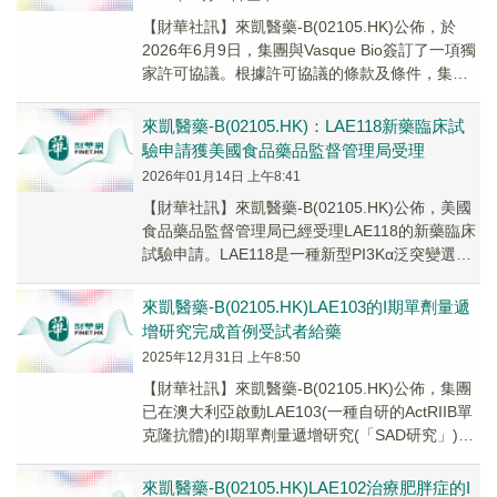
【財華社訊】來凱醫藥-B(02105.HK)公佈，於
2026年6月9日，集團與Vasque Bio簽訂了一項獨
家許可協議。根據許可協議的條款及條件，集團
授予Vasque Bio一...
來凱醫藥-B(02105.HK)：LAE118新藥臨床試
驗申請獲美國食品藥品監督管理局受理
2026年01月14日 上午8:41
【財華社訊】來凱醫藥-B(02105.HK)公佈，美國
食品藥品監督管理局已經受理LAE118的新藥臨床
試驗申請。LAE118是一種新型PI3Kα泛突變選擇
性抑制劑，用於治療PIK...
來凱醫藥-B(02105.HK)LAE103的I期單劑量遞
增研究完成首例受試者給藥
2025年12月31日 上午8:50
【財華社訊】來凱醫藥-B(02105.HK)公佈，集團
已在澳大利亞啟動LAE103(一種自研的ActRIIB單
克隆抗體)的I期單劑量遞增研究(「SAD研究」)的
受試者入組工作。截...
來凱醫藥-B(02105.HK)LAE102治療肥胖症的I