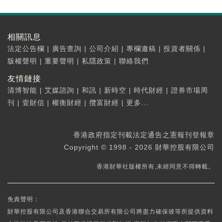
相關訊息
法定公告欄
|
廣告查詢
|
公司介紹
|
專欄邀稿
|
投資者關係
|
版權聲明
|
重要聲明
|
私隱政策
|
聯絡我們
友情鏈接
清博智能
|
艾媒諮詢
|
和訊
|
新時空
|
時代財經
|
證券市場周
刊
|
壹財信
|
權衡財經
|
攬富財經
|
更多...
香港政府指定刊載法定通告之憲報刊登報章
Copyright © 1998 - 2026 財華控股有限公司
香港財華社版權所有,未經同意不得轉載。
免責聲明：
財華控股有限公司及香港聯合交易所有限公司將盡力確保彼等所提供資料