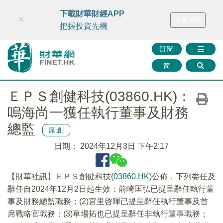
財華智庫網
FINTV
FINMETA
財華證券
媒體矩陣
下載財華財經APP
×
下載APP
智庫沙龍
聯絡我們
把握投資先機
訂閱
简
ＥＰＳ創健科技(03860.HK)：
嗚海尚一獲任執行董事及財務
總監
原創
日期：
2024年12月3日 下午2:17
【財華社訊】ＥＰＳ創健科技(
03860.HK
)公佈，下列委任及
辭任自2024年12月2日起生效：前崎匡弘已提呈辭任執行董
事及財務總監職務；(2)宮里啓暉已提呈辭任執行董事及首
席戰略官職務；(3)草場拓也已提呈辭任非執行董事職務；