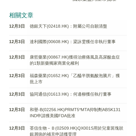
相關文章
12月3日
德銀天下(02418.HK)：附屬公司自願清盤
12月3日
達利國際(00608.HK)：梁詠雯獲任非執行董事
12月3日
康哲藥業(00867.HK)獲得治療痛風及高尿酸血症
的1類新藥獨家商業化權利
12月3日
福森藥業(01652.HK)「乙醯半胱氨酸泡騰片」獲
批上市
12月3日
協同通信(01613.HK)：何邊柳獲任執行董事
12月3日
和譽-B(02256.HK)PRMT5*MTA抑制劑ABSK131
IND申請獲美國FDA批准
12月3日
荃信生物－Ｂ(02509.HK)QX001S用於兒童斑塊狀
銀屑病的補充申請獲受理