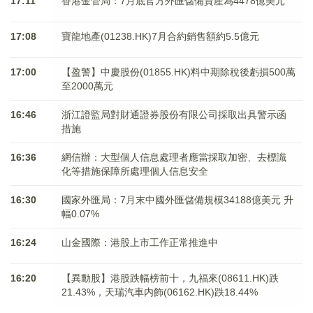
17:11
香港金管局：7月底官方外匯儲備資產為4478億美元
17:08
寶龍地產(01238.HK)7月合約銷售額約5.5億元
17:00
【盈警】中慶股份(01855.HK)料中期除稅後虧損500萬
至2000萬元
16:46
浙江證監局對財通證券股份有限公司採取出具警示函
措施
16:36
網信辦：大型個人信息處理者應當採取加密、去標識
化等措施保障所處理個人信息安全
16:30
國家外匯局：7月末中國外匯儲備規模34188億美元 升
幅0.07%
16:24
山金國際：港股上市工作正常推進中
16:20
【異動股】港股跌幅榜前十，九福來(08611.HK)跌
21.43%，天瑞汽車内飾(06162.HK)跌18.44%