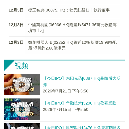
12月3日
從玉智農(00875.HK)：韓秀紅辭任非執行董事
12月3日
中國萬桐園(06966.HK)附屬斥5471.36萬元收購廊
坊市土地
12月3日
微創機器人-B(02252.HK)跌近12% 折讓19.98%配
股 淨籌約2.66億港元
視頻
【今日IPO】东阳光药[6887.HK]暴跌后大反
弹
2026年7月21日 下午5:50
【今日IPO】华勤技术[3296.HK]盈喜反跌
2026年7月15日 下午5:50
【今日IPO】胜宏科技[2476.HK]辟谣获唱多