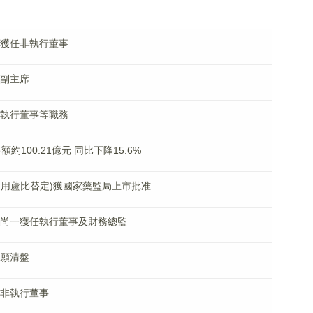
磊將獲任非執行董事
任副主席
任非執行董事等職務
額約100.21億元 同比下降15.6%
(注射用蘆比替定)獲國家藥監局上市批准
：嗚海尚一獲任執行董事及財務總監
自願清盤
獲任非執行董事