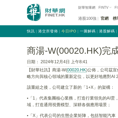
財華智庫網
FINTV
F
港股100強
官網
榜
快訊
港交所發佈
今日IPO
一圖解碼
港股解碼
商湯-W(00020.HK
日期：
2024年12月4日 上午8:41
【財華社訊】商湯-W(
00020.HK
)公佈，公司茲
略方向與核心領域的重新定位，以更好地應對AI 
該重組之後，公司建立了新的「1+X」的架構：
•「1」代表集團核心業務，打造行業領先的AI雲
域，打造通用視覺模型、深耕各個應用場景；
•「X」代表公司的生態企業矩陣，包括智能汽車