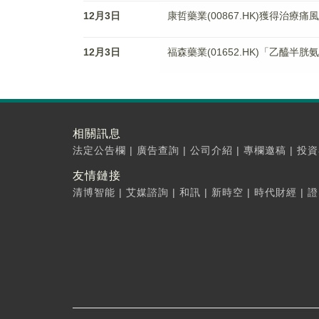
12月3日
康哲藥業(00867.HK)獲得治
12月3日
福森藥業(01652.HK)「乙醯半
相關訊息
法定公告欄
|
廣告查詢
|
公司介紹
|
專欄邀稿
|
投資
友情鏈接
清博智能
|
艾媒諮詢
|
和訊
|
新時空
|
時代財經
|
證