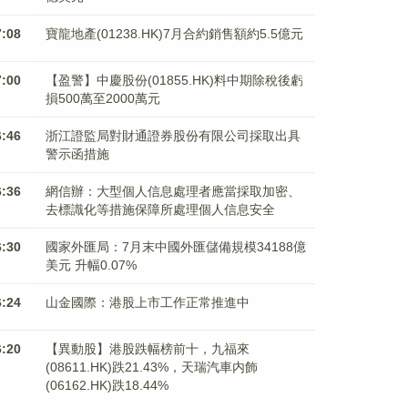
7:08
寶龍地產(01238.HK)7月合約銷售額約5.5億元
7:00
【盈警】中慶股份(01855.HK)料中期除稅後虧
損500萬至2000萬元
6:46
浙江證監局對財通證券股份有限公司採取出具
警示函措施
6:36
網信辦：大型個人信息處理者應當採取加密、
去標識化等措施保障所處理個人信息安全
6:30
國家外匯局：7月末中國外匯儲備規模34188億
美元 升幅0.07%
6:24
山金國際：港股上市工作正常推進中
6:20
【異動股】港股跌幅榜前十，九福來
(08611.HK)跌21.43%，天瑞汽車内飾
(06162.HK)跌18.44%