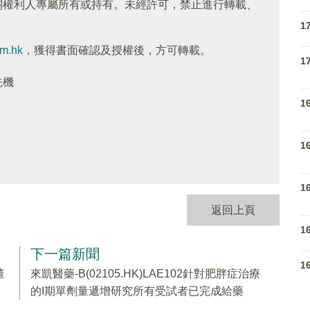
關權利人專屬所有或持有。未經許可，禁止進行轉載、
1
om.hk
，獲得書面確認及授權後，方可轉載。
1
先機
1
1
1
返回上頁
1
下一篇新聞
1
董
來凱醫藥-B(02105.HK)LAE102針對肥胖症治療
的I期單劑量遞增研究所有受試者已完成給藥