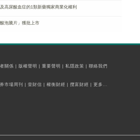
療痛風及高尿酸血症的1類新藥獨家商業化權利
胱氨酸泡騰片」獲批上市
者關係
|
版權聲明
|
重要聲明
|
私隱政策
|
聯絡我們
券市場周刊
|
壹財信
|
權衡財經
|
攬富財經
|
更多...