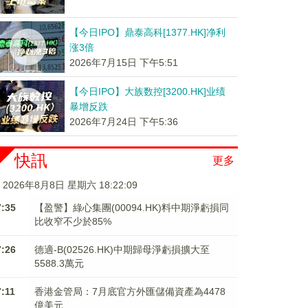
【今日IPO】鼎泰高科[1377.HK]净利
涨3倍
2026年7月15日 下午5:51
【今日IPO】大族数控[3200.HK]业绩
暴增反跌
2026年7月24日 下午5:36
快訊
更多
2026年8月8日 星期六 18:22:09
7:35
【盈警】綠心集團(00094.HK)料中期淨虧損同
比收窄不少於85%
7:26
德適-B(02526.HK)中期歸母淨虧損擴大至
5588.3萬元
7:11
香港金管局：7月底官方外匯儲備資產為4478
億美元