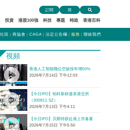
訂閱
简
遞
投資
港股100強
科技
專題
時政
香港百科
社區
商協會
CAGA
法定公告欄
服務
聯絡我們
視頻
香港人工智能職位空缺按年增50%
2026年7月14日 下午12:03
【今日IPO】铂科新材递表港交所
（300811.SZ）
2026年7月13日 下午4:11
【今日IPO】贝斯特获赴港上市备案
2026年7月15日 下午5:50