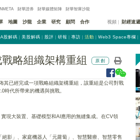
INMETA
財華證券
財華
媒體矩陣
財華
智庫沙龍
單
地圖
沙龍
企業
研究
顧問
合作
視頻
財經速
A股解碼
美股解碼
股評
研報
專訪
活動
Web3 Space專欄
)完成戰略組織架構重組
原創
宣佈其已經完成一項戰略組織架構重組，該重組是公司對戰
2.0時代所帶來的機遇與挑戰。
，實現大裝置、基礎模型和AI應用的無縫集成。在CV領
「絕影」、家庭機器人「元蘿蔔」、智慧醫療、智慧零售