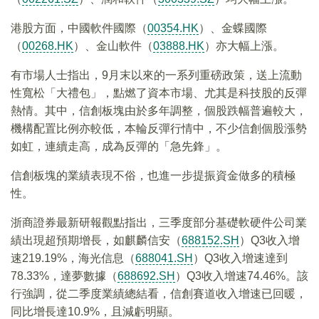
港股方面，中國軟件國際（
00354.HK
）、金蝶國際
（
00268.HK
）、金山軟件（
03888.HK
）亦大幅上漲。
有市場人士指出，9月末以來的一系列重磅政策，送上流動
性寬松「大禮包」，點燃了資本市場、尤其是科技股的反彈
熱情。其中，信創板塊由於多年調整，個股跌幅普遍較大，
機構配置比例亦較低，本輪反彈行情中，不少信創個股漲勢
如虹，連續走高，成為反彈的「急先鋒」。
信創板塊的業績表現不俗，也進一步提振資金做多的積極
性。
浙商證券最新研報觀點指出，三季度部分基礎軟硬件公司業
績出現超預期增長，如麒麟信安（
688152.SH
）Q3收入增
速219.19%，海光信息（
688041.SH
）Q3收入增速達到
78.33%，達夢數據（
688692.SH
）Q3收入增速74.46%。該
行強調，從二季度業績總結看，信創賽道收入增速已回暖，
同比增長達10.9%，且減虧明顯。