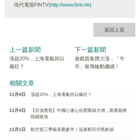
現代電視FINTV
(http://www.fintv.hk)
返回上頁
上一篇新聞
下一篇新聞
漲超20%，上海電氣何以
遊戲股集體大漲，「牛
瘋狂？
市」板塊輪動繼續！
相關文章
11月4日
漲超20%，上海電氣何以瘋狂？
11月4日
【百強透視】中國心連心化肥業績大增，新產能將
陸續落地
11月1日
航空股三季報喜憂參半！這家航司仍舊虧損