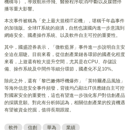
機構等），導致航班停飛、醫療程序取消/中斷以及媒體停
播等重大影響。
本次事件被稱為「史上最大規模IT宕機」，堪稱千年蟲事件
的加強版。全球IT系統的崩潰，自然也讓國内進一步意識到
網絡安全、國產操作系統、以及軟件自主可控的重要性。
其中，國盛證券表示，「微軟藍屏」事件進一步說明自主安
全迫在眉睫。目前來看，從信創產業鏈各環節的國產化程度
來看，上遊還有較大提升空間，尤其是在CPU、存儲設
備、操作系統及中間件等細分環節，國產化不足10%。
除此之外，還有「黎巴嫩傳呼機爆炸」「英特爾產品風險」
等海外信息安全事件頻發，背後均凸顯出IT供應鏈自主可控
對國家安全的重要性，這也有望進一步強化客戶對信創產品
的採購意願。對此有分析師認為，相關信創產業的投資機遇
有望被資金挖掘，值得長期跟蹤。
軟件
信創
華為
業績