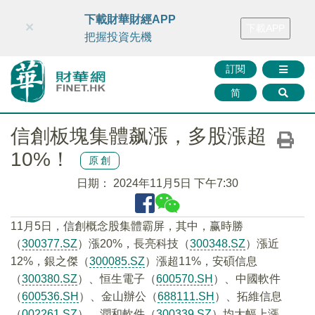
財華智庫網
FINTV
FINMETA
財華證券
媒體矩陣
下載財華財經APP
×
下載APP
智庫沙龍
聯絡我們
把握投資先機
訂閱
简
信創板塊集體飙漲，多股漲超
10%！
原創
日期：
2024年11月5日 下午7:30
11月5日，信創概念股集體霸屏，其中，赢時勝
（
300377.SZ
）漲20%，長亮科技（
300348.SZ
）漲近
12%，銀之傑（
300085.SZ
）漲超11%，安碩信息
（
300380.SZ
）、恒生電子（
600570.SH
）、中國軟件
（
600536.SH
）、金山辦公（
688111.SH
）、拓維信息
（
002261.SZ
）、潤和軟件（
300339.SZ
）均大幅上漲。