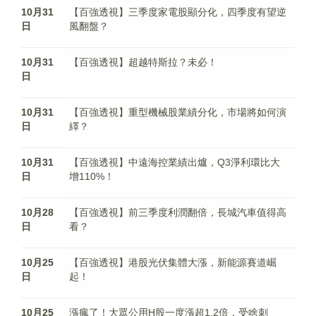
10月31
【百強透視】三季度家電股顯分化，四季度有望逆
日
風翻盤？
10月31
【百強透視】超越特斯拉？未必！
日
10月31
【百強透視】重型機械股業績分化，市場將如何演
日
繹？
10月31
【百強透視】中遠海控業績出爐，Q3淨利環比大
日
增110%！
10月28
【百強透視】前三季度利潤翻倍，長城汽車值得高
日
看？
10月25
【百強透視】港股光伏集體大漲，新能源賽道崛
日
起！
10月25
漲瘋了！大眾公用H股一度漲超1.2倍，受啥刺