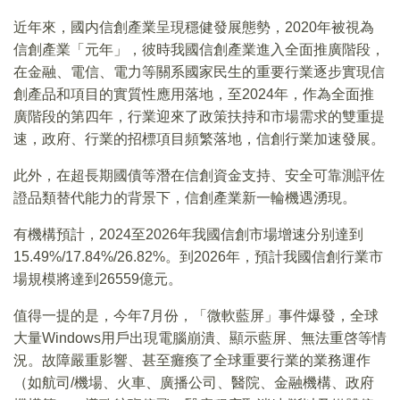
近年來，國内信創產業呈現穩健發展態勢，2020年被視為
信創產業「元年」，彼時我國信創產業進入全面推廣階段，
在金融、電信、電力等關系國家民生的重要行業逐步實現信
創產品和項目的實質性應用落地，至2024年，作為全面推
廣階段的第四年，行業迎來了政策扶持和市場需求的雙重提
速，政府、行業的招標項目頻繁落地，信創行業加速發展。
此外，在超長期國債等潛在信創資金支持、安全可靠測評佐
證品類替代能力的背景下，信創產業新一輪機遇湧現。
有機構預計，2024至2026年我國信創市場增速分别達到
15.49%/17.84%/26.82%。到2026年，預計我國信創行業市
場規模將達到26559億元。
值得一提的是，今年7月份，「微軟藍屏」事件爆發，全球
大量Windows用戶出現電腦崩潰、顯示藍屏、無法重啓等情
況。故障嚴重影響、甚至癱瘓了全球重要行業的業務運作
（如航司/機場、火車、廣播公司、醫院、金融機構、政府