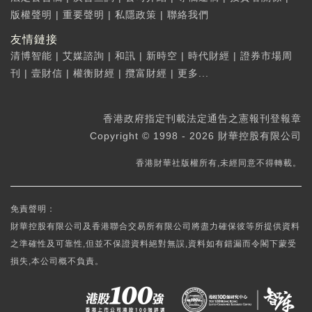
版權聲明
|
重要聲明
|
私隱政策
|
聯絡我們
友情鏈接
清博智能
|
艾媒諮詢
|
和訊
|
新時空
|
時代財經
|
證券市場周
刊
|
壹財信
|
權衡財經
|
攬富財經
|
更多...
香港政府指定刊載法定通告之憲報刊登報章
Copyright © 1998 - 2026 財華控股有限公司
香港財華社版權所有,未經同意不得轉載。
免責聲明：
財華控股有限公司及香港聯合交易所有限公司將盡力確保彼等所提供資料
之準確性及可靠性,但並不保證資料絕對無誤,資料如有錯漏而令閣下蒙受
損失,本公司概不負責。