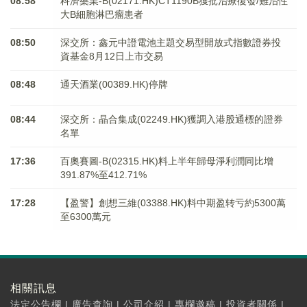
08:58
科濟藥業-B(02171.HK)CT1190B獲批治療復發/難治性
大B細胞淋巴瘤患者
08:50
深交所：鑫元中證電池主題交易型開放式指數證券投
資基金8月12日上市交易
08:48
通天酒業(00389.HK)停牌
08:44
深交所：晶合集成(02249.HK)獲調入港股通標的證券
名單
17:36
百奧賽圖-B(02315.HK)料上半年歸母淨利潤同比增
391.87%至412.71%
17:28
【盈警】創想三維(03388.HK)料中期盈转亏約5300萬
至6300萬元
相關訊息
法定公告欄
|
廣告查詢
|
公司介紹
|
專欄邀稿
|
投資者關係
|