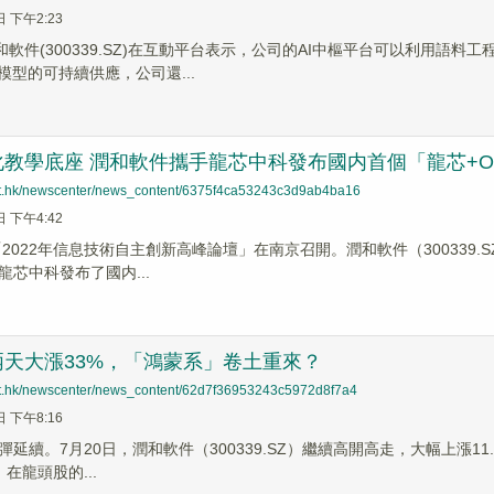
日 下午2:23
潤和軟件(300339.SZ)在互動平台表示，公司的AI中樞平台可以利用
模型的可持續供應，公司還...
教學底座 潤和軟件攜手龍芯中科發布國内首個「龍芯+Ope
net.hk/newscenter/news_content/6375f4ca53243c3d9ab4ba16
日 下午4:42
「2022年信息技術自主創新高峰論壇」在南京召開。潤和軟件（300339.S
龍芯中科發布了國内...
天大漲33%，「鴻蒙系」卷土重來？
net.hk/newscenter/news_content/62d7f36953243c5972d8f7a4
日 下午8:16
延續。7月20日，潤和軟件（300339.SZ）繼續高開高走，大幅上漲11.
。在龍頭股的...