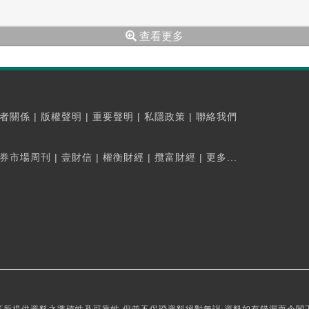
查看更多
者關係
|
版權聲明
|
重要聲明
|
私隱政策
|
聯絡我們
券市場周刊
|
壹財信
|
權衡財經
|
攬富財經
|
更多...