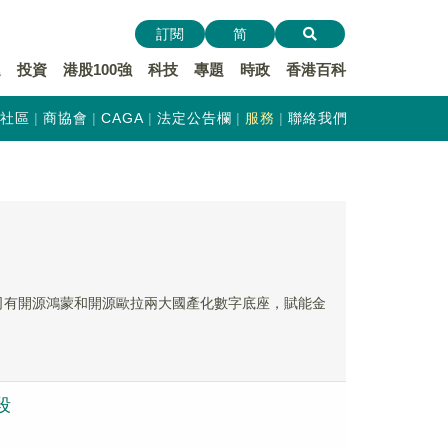
訂閱
简
遞
投資
港股100強
科技
專題
時政
香港百科
社區
商協會
CAGA
法定公告欄
服務
聯絡我們
，公司有開源鴻蒙和開源歐拉兩大國產化數字底座，賦能金
段