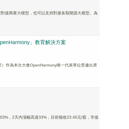
語料工程對接商業大模型，也可以支持對接各類開源大模型。為
nHarmony」教育解決方案
Z）作為本次大會OpenHarmony唯一代表單位受邀出席
03%，2天内漲幅高達33%，目前報收23.45元/股，市值