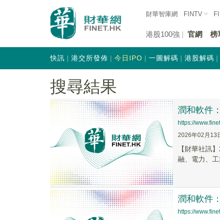
財華智庫網
FINTV
F
港股100強
官網
榜
快訊
港交所發佈
今日IPO
一圖解碼
港股解碼
搜尋結果
潤和軟件
https://www.fi
2026年02月13
【財華社訊】
融、電力、工
潤和軟件
https://www.fi