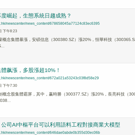
再度崛起，生態系統日趨成熟？
net.hk/newscenter/news_content/678658045a77124c83ec6395
日 下午8:23
蒙概念集體暴漲，安碩信息（300380.SZ）漲20%，恒華科技（300365.S
..
體飙漲，多股漲超10%！
net.hk/newscenter/news_content/672a021a53243c03f8d58e29
日 下午7:30
創概念股集體霸屏，其中，赢時勝（300377.SZ）漲20%，長亮科技（30034
8...
：公司AI中樞平台可以利用語料工程對接商業大模型
net.hk/newscenter/news_content/646dae0abde0b355d30ec06b