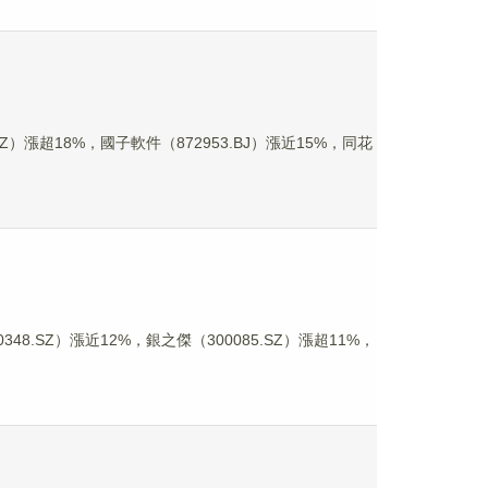
Z）漲超18%，國子軟件（872953.BJ）漲近15%，同花
8.SZ）漲近12%，銀之傑（300085.SZ）漲超11%，