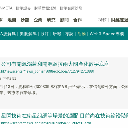
INMETA
財華證券
財華
媒體矩陣
財華
智庫沙龍
單
地圖
沙龍
企業
研究
顧問
合作
視頻
財經速
A股解碼
美股解碼
股評
研報
專訪
活動
Web3 Space專欄
：公司有開源鴻蒙和開源歐拉兩大國產化數字底座
net.hk/newscenter/news_content/698ecb1b5a7712794271388f
日 下午2:51
2月13日，潤和軟件(300339.SZ)在互動平台表示，在信創軟件方面
業、醫療等行業領域。
：星閃技術在衛星組網等場景的適配 目前尚在技術論證階
net.hk/newscenter/news_content/693673ef5a7712f02c13acfa