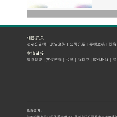
相關訊息
法定公告欄
|
廣告查詢
|
公司介紹
|
專欄邀稿
|
投資
友情鏈接
清博智能
|
艾媒諮詢
|
和訊
|
新時空
|
時代財經
|
證
免責聲明：