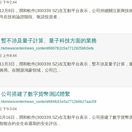
日 下午2:44
12月8日，潤和軟件(300339.SZ)在互動平台表示，公司持續關注新
尚在技術論證階段。敬請投資者...
：暫不涉及量子計算、量子科技方面的業務
net.hk/newscenter/news_content/6907fc2c5a7712925bfc0efa
日 上午8:44
11月3日，潤和軟件(300339.SZ)在互動平台表示，暫不涉及量子計
佈局。在開源鴻蒙領域，公司已...
：公司搭建了數字貨幣測試體繫
net.hk/newscenter/news_content/684fc61e5a7712b6b27aac59
日 下午3:04
6月16日，潤和軟件(300339.SZ)在互動平台表示，公司搭建了數字
智能合約全生命週期的安全評估...