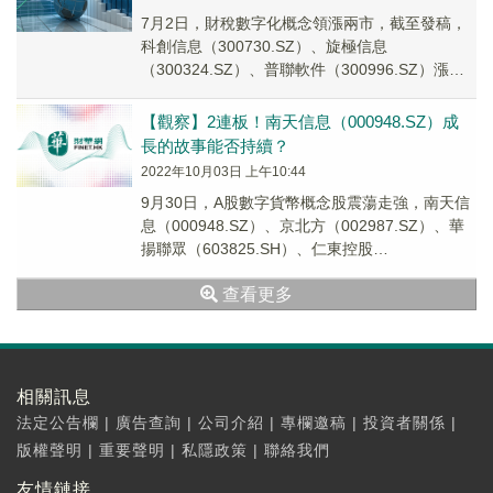
7月2日，財稅數字化概念領漲兩市，截至發稿，
科創信息（300730.SZ）、旋極信息
（300324.SZ）、普聯軟件（300996.SZ）漲停
20%，長亮科技（300348.SZ...
【觀察】2連板！南天信息（000948.SZ）成
長的故事能否持續？
2022年10月03日 上午10:44
9月30日，A股數字貨幣概念股震蕩走強，南天信
息（000948.SZ）、京北方（002987.SZ）、華
揚聯眾（603825.SH）、仁東控股
（002647.SZ）等紛紛漲停，四...
查看更多
相關訊息
法定公告欄
|
廣告查詢
|
公司介紹
|
專欄邀稿
|
投資者關係
|
版權聲明
|
重要聲明
|
私隱政策
|
聯絡我們
友情鏈接