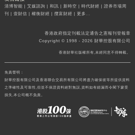
清博智能
|
艾媒諮詢
|
和訊
|
新時空
|
時代財經
|
證券市場周
刊
|
壹財信
|
權衡財經
|
攬富財經
|
更多...
香港政府指定刊載法定通告之憲報刊登報章
Copyright © 1998 - 2026 財華控股有限公司
香港財華社版權所有,未經同意不得轉載。
免責聲明：
財華控股有限公司及香港聯合交易所有限公司將盡力確保彼等所提供資料
之準確性及可靠性,但並不保證資料絕對無誤,資料如有錯漏而令閣下蒙受
損失,本公司概不負責。