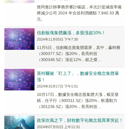
致同會計師事務所審計確認，本次計提減值準備
將減少公司 2024 年合並利潤總額 7,840.33 萬
元。
信創板塊集體飙漲，多股漲超10%！
2024年11月05日 下午7:30
11月5日，信創概念股集體霸屏，其中，赢時勝
（300377.SZ）漲20%，長亮科技
（300348.SZ）漲近12%，銀之傑
（300085.SZ）漲超11%，安碩信息（30038...
英特爾被「盯上了」，數據安全概念集體暴
漲！
2024年10月17日 下午1:51
10月17日，數據安全概念股集體大漲，截至發
稿，任子行（300311.SZ）漲20%，軟通動力
（301236.SZ）漲20%，長亮科技
（300348.SZ）漲14.32%，山石網...
政策吹風之下，財稅數字化概念股異軍突起！
2024年07月02日 上午11:31