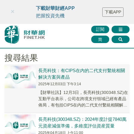
財華智庫網
FINTV
FINMETA
財華證券
媒體矩陣
下載財華財經APP
×
下載APP
智庫沙龍
聯絡我們
把握投資先機
訂閱
简
搜尋結果
長亮科技：有CIPS在内的二代支付繫統相關
解決方案與產品
2025年12月03日 下午3:14
【財華社訊】12月3日，長亮科技(300348.SZ)在
互動平台表示，公司在跨境支付領域已經有產品
佈局，有包括CIPS在内的二代支付繫統相關解決
方案與產品，並已經為國内多個大型商...
長亮科技(300348.SZ)：2024年度計提7840萬
元資産減值準備，多維度評估資産質量
2025年04月18日 上午11:00