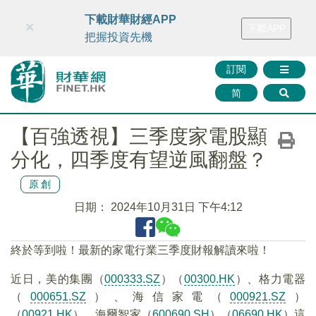
財華智庫網
FINTV
FINMETA
財華證券
媒體矩陣
下載財華財經APP
×
下載APP
智庫沙龍
聯絡我們
把握投資先機
訂閱
简
【百強透視】三季度家電股顯
分化，四季度有望逆風翻盤？
原創
日期：
2024年10月31日 下午4:12
終於等到啦！最新的家電行業三季度財報解讀來啦！
近日，美的集團（
000333.SZ
）（
00300.HK
）、格力電器
（
000651.SZ
）、海信家電（
000921.SZ
）
（
00921.HK
）、海爾智家（
600690.SH
）（
06690.HK
）這