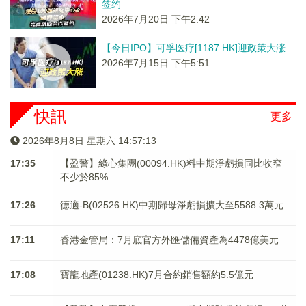
签约
2026年7月20日 下午2:42
【今日IPO】可孚医疗[1187.HK]迎政策大涨
2026年7月15日 下午5:51
快訊
更多
2026年8月8日 星期六 14:57:14
17:35
【盈警】綠心集團(00094.HK)料中期淨虧損同比收窄
不少於85%
17:26
德適-B(02526.HK)中期歸母淨虧損擴大至5588.3萬元
17:11
香港金管局：7月底官方外匯儲備資產為4478億美元
17:08
寶龍地產(01238.HK)7月合約銷售額約5.5億元