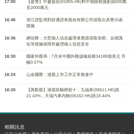
17:00
【盈警】中慶股份(01855.HK)料中期除稅後虧損500萬
至2000萬元
16:46
浙江證監局對財通證券股份有限公司採取出具警示函
措施
16:36
網信辦：大型個人信息處理者應當採取加密、去標識
化等措施保障所處理個人信息安全
16:30
國家外匯局：7月末中國外匯儲備規模34188億美元 升
幅0.07%
16:24
山金國際：港股上市工作正常推進中
16:20
【異動股】港股跌幅榜前十，九福來(08611.HK)跌
21.43%，天瑞汽車内飾(06162.HK)跌18.44%
相關訊息
法定公告欄
|
廣告查詢
|
公司介紹
|
專欄邀稿
|
投資者關係
|