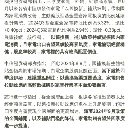
國投證券研報指出，三季度家電「外銷」延續高景氣，且8
月以來各省市陸續發佈家電「以舊換新」補貼細則，帶動國
内家電消費改善，主動偏股型基金重倉家電板塊的比例延續
提升態勢。2024Q3基金重倉家電持股比例為5.32%，環比
+0.40pct；2024Q3家電超配比例為2.94%，環比+0.33pct。
展望後續，該行稱，
「以舊換新」補貼政策持續提振國内家
電消費，且家電出口有望延續較高景氣度，家電龍頭經營穩
健，股息率較高，家電標的具有較高配置價值
。
中信證券研報亦指出，回顧2024年8-9月，國補換新整體補
貼金額高於市場預期，白電企業股價反饋正面。
當下處於四
季度伊始，建議重點關注：以舊換新渠道覆蓋度、家電銷售
拉動效應的高頻數據將對家電行業基本面影響顯著
。
該行進一步指出，從全國層面上看，根據各省推出節奏以及
經銷商覆蓋度，以舊換新拉動效應仍處在上升爬坡期，預計
四季度有望實現全國層面的更高增速。
隨著2024年9月政策
的全面鋪開，以及補貼門檻的降低，家電動銷有望於四季度
進一步提速。