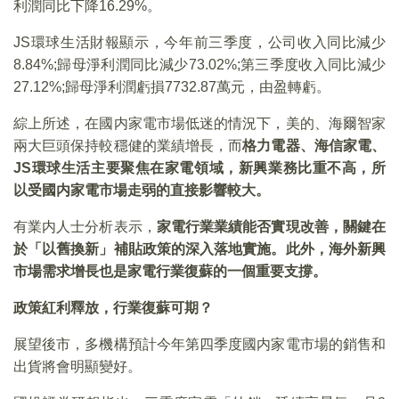
利潤同比下降16.29%。
JS環球生活財報顯示，今年前三季度，公司收入同比減少
8.84%;歸母淨利潤同比減少73.02%;第三季度收入同比減少
27.12%;歸母淨利潤虧損7732.87萬元，由盈轉虧。
綜上所述，在國内家電市場低迷的情況下，美的、海爾智家
兩大巨頭保持較穩健的業績增長，而
格力電器、海信家電、
JS環球生活主要聚焦在家電領域，新興業務比重不高，所
以受國内家電市場走弱的直接影響較大。
有業内人士分析表示，
家電行業業績能否實現改善，關鍵在
於「以舊換新」補貼政策的深入落地實施。此外，海外新興
市場需求增長也是家電行業復蘇的一個重要支撐。
政策紅利釋放，行業復蘇可期？
展望後市，多機構預計今年第四季度國内家電市場的銷售和
出貨將會明顯變好。