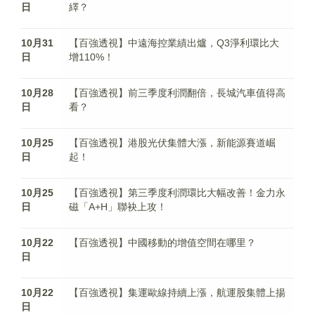
日
繹？
10月31
【百強透視】中遠海控業績出爐，Q3淨利環比大
日
增110%！
10月28
【百強透視】前三季度利潤翻倍，長城汽車值得高
日
看？
10月25
【百強透視】港股光伏集體大漲，新能源賽道崛
日
起！
10月25
【百強透視】第三季度利潤環比大幅改善！金力永
日
磁「A+H」聯袂上攻！
10月22
【百強透視】中國移動的增值空間在哪里？
日
10月22
【百強透視】集運歐線持續上漲，航運股集體上揚
日