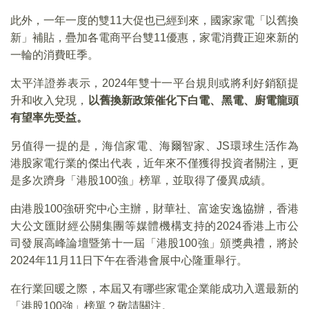
此外，一年一度的雙11大促也已經到來，國家家電「以舊換
新」補貼，疊加各電商平台雙11優惠，家電消費正迎來新的
一輪的消費旺季。
太平洋證券表示，2024年雙十一平台規則或將利好銷額提
升和收入兌現，
以舊換新政策催化下白電、黑電、廚電龍頭
有望率先受益。
另值得一提的是，海信家電、海爾智家、JS環球生活作為
港股家電行業的傑出代表，近年來不僅獲得投資者關注，更
是多次躋身「港股100強」榜單，並取得了優異成績。
由港股100強研究中心主辦，財華社、富途安逸協辦，香港
大公文匯財經公關集團等媒體機構支持的2024香港上市公
司發展高峰論壇暨第十一屆「港股100強」頒獎典禮，將於
2024年11月11日下午在香港會展中心隆重舉行。
在行業回暖之際，本屆又有哪些家電企業能成功入選最新的
「港股100強」榜單？敬請關注。