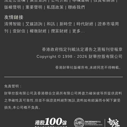
版權聲明
|
重要聲明
|
私隱政策
|
聯絡我們
友情鏈接
清博智能
|
艾媒諮詢
|
和訊
|
新時空
|
時代財經
|
證券市場周
刊
|
壹財信
|
權衡財經
|
攬富財經
|
更多...
香港政府指定刊載法定通告之憲報刊登報章
Copyright © 1998 - 2026 財華控股有限公司
香港財華社版權所有,未經同意不得轉載。
免責聲明：
財華控股有限公司及香港聯合交易所有限公司將盡力確保彼等所提供資料
之準確性及可靠性,但並不保證資料絕對無誤,資料如有錯漏而令閣下蒙受
損失,本公司概不負責。