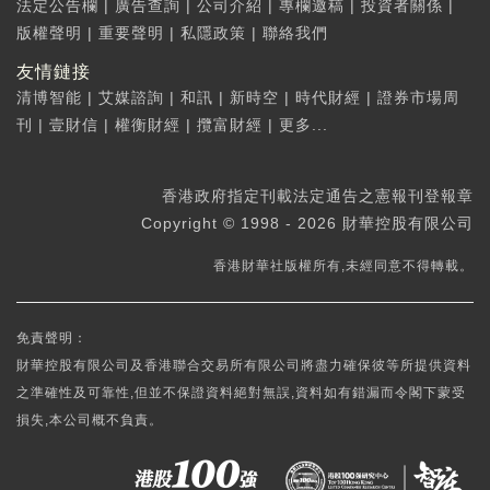
法定公告欄
|
廣告查詢
|
公司介紹
|
專欄邀稿
|
投資者關係
|
版權聲明
|
重要聲明
|
私隱政策
|
聯絡我們
友情鏈接
清博智能
|
艾媒諮詢
|
和訊
|
新時空
|
時代財經
|
證券市場周
刊
|
壹財信
|
權衡財經
|
攬富財經
|
更多...
香港政府指定刊載法定通告之憲報刊登報章
Copyright © 1998 - 2026 財華控股有限公司
香港財華社版權所有,未經同意不得轉載。
免責聲明：
財華控股有限公司及香港聯合交易所有限公司將盡力確保彼等所提供資料
之準確性及可靠性,但並不保證資料絕對無誤,資料如有錯漏而令閣下蒙受
損失,本公司概不負責。