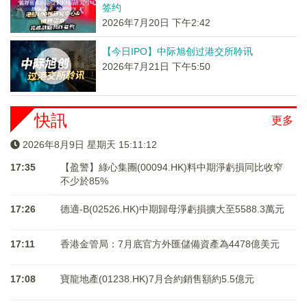
签约
2026年7月20日 下午2:42
【今日IPO】中际旭创过港交所聆讯
2026年7月21日 下午5:50
快訊
更多
2026年8月9日 星期天 15:11:12
17:35
【盈警】綠心集團(00094.HK)料中期淨虧損同比收窄
不少於85%
17:26
德適-B(02526.HK)中期歸母淨虧損擴大至5588.3萬元
17:11
香港金管局：7月底官方外匯儲備資產為4478億美元
17:08
寶龍地產(01238.HK)7月合約銷售額約5.5億元