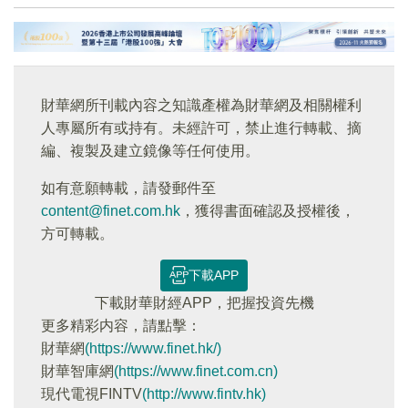
財華網所刊載內容之知識產權為財華網及相關權利
人專屬所有或持有。未經許可，禁止進行轉載、摘
編、複製及建立鏡像等任何使用。
如有意願轉載，請發郵件至
content@finet.com.hk
，獲得書面確認及授權後，
方可轉載。
下載APP
下載財華財經APP，把握投資先機
更多精彩内容，請點擊：
財華網
(https://www.finet.hk/)
財華智庫網
(https://www.finet.com.cn)
現代電視FINTV
(http://www.fintv.hk)