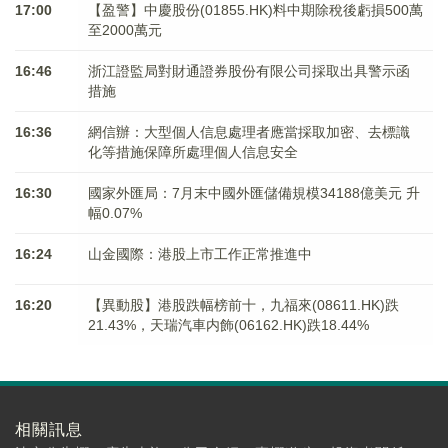
17:00
【盈警】中慶股份(01855.HK)料中期除稅後虧損500萬
至2000萬元
16:46
浙江證監局對財通證券股份有限公司採取出具警示函
措施
16:36
網信辦：大型個人信息處理者應當採取加密、去標識
化等措施保障所處理個人信息安全
16:30
國家外匯局：7月末中國外匯儲備規模34188億美元 升
幅0.07%
16:24
山金國際：港股上市工作正常推進中
16:20
【異動股】港股跌幅榜前十，九福來(08611.HK)跌
21.43%，天瑞汽車内飾(06162.HK)跌18.44%
相關訊息