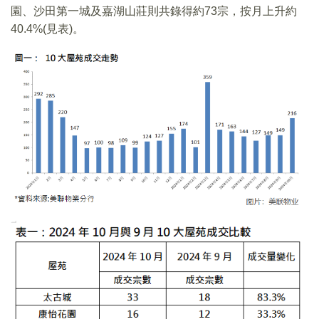
園、沙田第一城及嘉湖山莊則共錄得約73宗，按月上升約
40.4%(見表)。