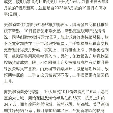
成交，較9月錄得約149宗按月上升約45%，並創出自今年3
月後的7個月新高，並且是自2023年3月後的19個月次高水
平(見圖)。
美聯物業住宅部行政總裁布少明表示，隨著發展商積極推售
旗下新盤，10月份新盤市場火熱，新盤更重現即日沽清情
況，同時刺激大批購買力湧現，加上減息效應持續發揮，故
不乏買家加快在二手市場尋找筍盤，二手指標屋苑買賣交投
更普遍錄得按月升幅。事實上，目前租金上漲，供樓更趨划
算，鼓勵更多用家租轉買入市，另外，施政報告亦放寬物業
按揭貸款成數上限，租金回報上升及按揭放寬均有助提升長
線投資客入市意欲。由於樓市氣氛續旺，減息週期展開，故
預期年底前一二手交投仍然表現不俗，二手樓價更有望回穩
上升。
據美聯物業分行統計，10大屋苑10月份錄得約216宗，港島
區的太古城、康怡花園及海怡半島佔約66宗，按月上升約
34.7 %，而九龍區的麗港城、黃埔花園、新都城、美孚新邨
則共錄得約77宗，按月增加約60.4%，至於新界區的映灣