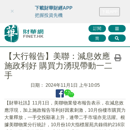
財華智庫網
FINTV
FINMETA
財華證券
媒體矩陣
下載財華財經APP
×
下載APP
智庫沙龍
聯絡我們
把握投資先機
訂閱
简
【大行報告】美聯：減息效應
施政利好 購買力湧現帶動一二
手
日期：
2024年11月1日 上午10:05
【財華社訊】11月1日，美聯物業發布報告表示，在減息效
應浮現，加上施政報告等利好因素刺激，10月份樓市購買力
大量釋放，一手交投顯著上升，連帶二手市場亦見活躍。根
據美聯物業分行統計，10月份10大指標屋苑共錄得約216宗