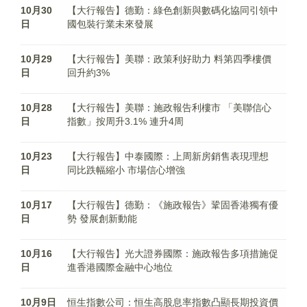
10月30
【大行報告】德勤：綠色創新與數碼化協同引領中
日
國包裝行業未來發展
10月29
【大行報告】美聯：政策利好助力 料第四季樓價
日
回升約3%
10月28
【大行報告】美聯：施政報告利樓市 「美聯信心
日
指數」按周升3.1% 連升4周
10月23
【大行報告】中泰國際：上周新房銷售表現理想
日
同比跌幅縮小 市場信心增強
10月17
【大行報告】德勤：《施政報告》鞏固香港獨有優
日
勢 發展創新動能
10月16
【大行報告】光大證券國際：施政報告多項措施促
日
進香港國際金融中心地位
10月9日
恒生指數公司：恒生高股息率指數凸顯長期投資價