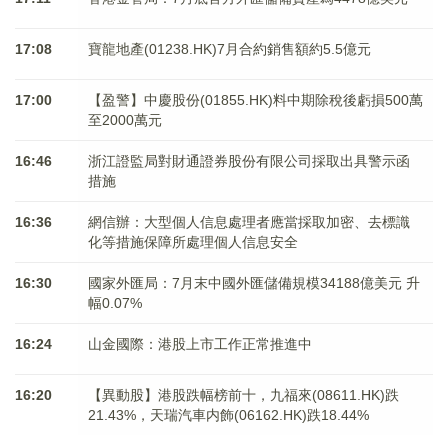
17:08
寶龍地產(01238.HK)7月合約銷售額約5.5億元
17:00
【盈警】中慶股份(01855.HK)料中期除稅後虧損500萬
至2000萬元
16:46
浙江證監局對財通證券股份有限公司採取出具警示函
措施
16:36
網信辦：大型個人信息處理者應當採取加密、去標識
化等措施保障所處理個人信息安全
16:30
國家外匯局：7月末中國外匯儲備規模34188億美元 升
幅0.07%
16:24
山金國際：港股上市工作正常推進中
16:20
【異動股】港股跌幅榜前十，九福來(08611.HK)跌
21.43%，天瑞汽車内飾(06162.HK)跌18.44%