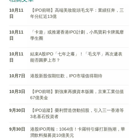
10月11
【IPO前哨】高端美妝龍頭毛戈平：業績狂奔，三
日
年分紅近13億
10月11
「卡遊」或推遲香港IPO計劃，小馬寶莉卡牌風靡
日
學生圈
10月11
結束A股IPO「七年之癢」！「毛戈平」再次遞表
日
能否圓夢上市？
10月7日
港股新股假期狂歡，IPO市場值得期待
10月3日
【IPO前哨】劉強東再擴資本版圖，京東工業估值
67億美金
9月30日
【IPO追蹤】榮利營造啓動招股，引入三一香港等
3名基石投資者
9月30日
港股IPO周報：1064倍！卡羅特引爆打新熱潮，華
潤飲料擬募資10億美元