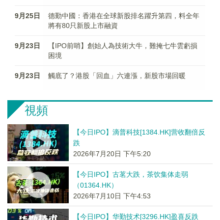
9月25日
德勤中國：香港在全球新股排名躍升第四，料全年
將有80只新股上市融資
9月23日
【IPO前哨】創始人為技術大牛，難掩七牛雲虧損
困境
9月23日
觸底了？港股「回血」六連漲，新股市場回暖
視頻
【今日IPO】滴普科技[1384.HK]营收翻倍反
跌
2026年7月20日 下午5:20
【今日IPO】古茗大跌，茶饮集体走弱
（01364.HK）
2026年7月10日 下午4:53
【今日IPO】华勤技术[3296.HK]盈喜反跌