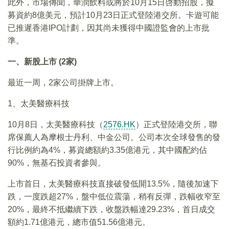
此外，市場傳聞，華潤飲料或將於10月15日啓動招股，擬
募資約8億美元，預計10月23日正式登陸港交所。卡遊可能
已推遲香港IPO計劃，因其尚未獲得中國證監會的上市批
準。
一、新股上市 (2家)
最近一周，2家公司掛牌上市。
1、太美醫療科技
10月8日，太美醫療科技（
2576.HK
）正式登陸港交所，聯
席保薦人為摩根士丹利、中金公司。公司本次全球發售的發
行比例約為4%，募資總額約3.35億港元，其中國配約佔
90%，無基石投資者參與。
上市首日，太美醫療科技直接破發低開13.5%，隨後加速下
跌，一度跌超27%，盤中低位震蕩，稍有反彈，跌幅收窄至
20%，最終不抵繼續下跌，收盤跌幅達29.23%，首日成交
額約1.71億港元，總市值51.56億港元。