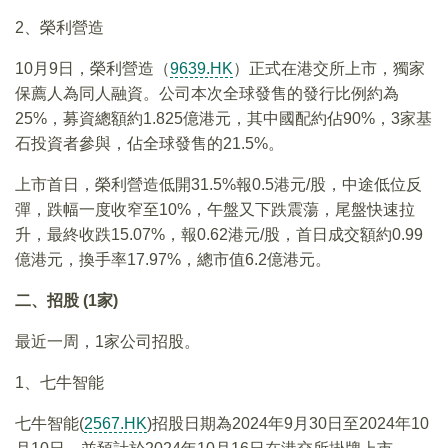
2、榮利營造
10月9日，榮利營造（
9639.HK
）正式在港交所上市，獨家
保薦人為同人融資。公司本次全球發售的發行比例約為
25%，募資總額約1.825億港元，其中國配約佔90%，3家基
石投資者參與，佔全球發售的21.5%。
上市首日，榮利營造低開31.5%報0.5港元/股，中途低位反
彈，跌幅一度收窄至10%，午盤又下跌震蕩，尾盤快速拉
升，最終收跌15.07%，報0.62港元/股，首日成交額約0.99
億港元，換手率17.97%，總市值6.2億港元。
二、招股 (1家)
最近一周，1家公司招股。
1、七牛智能
七牛智能(
2567.HK
)招股日期為2024年9月30日至2024年10