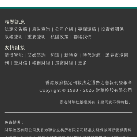
相關訊息
法定公告欄
|
廣告查詢
|
公司介紹
|
專欄邀稿
|
投資者關係
|
版權聲明
|
重要聲明
|
私隱政策
|
聯絡我們
友情鏈接
清博智能
|
艾媒諮詢
|
和訊
|
新時空
|
時代財經
|
證券市場周
刊
|
壹財信
|
權衡財經
|
攬富財經
|
更多...
香港政府指定刊載法定通告之憲報刊登報章
Copyright © 1998 - 2026 財華控股有限公司
香港財華社版權所有,未經同意不得轉載。
免責聲明：
財華控股有限公司及香港聯合交易所有限公司將盡力確保彼等所提供資料