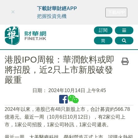
財華智庫網
FINTV
FINMETA
財華證券
媒體矩陣
下載財華財經APP
×
下載APP
智庫沙龍
聯絡我們
把握投資先機
訂閱
简
港股IPO周報：華潤飲料或即
將招股，近2只上市新股破發
嚴重
日期：
2024年10月14日 上午9:45
2024年以來，港股已有48只新股上市，合計募資約566.78
億港元。最近一周（10月6日10月12日），有2家公司上
市，1家公司招股，1家公司聆訊，1家公司遞表。
最近一周，太美醫療科技、榮利營造正式上市，認購火熱卻