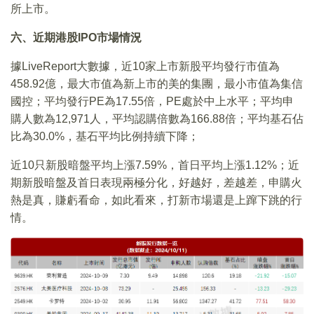
所上市。
六、近期港股IPO市場情況
據LiveReport大數據，近10家上市新股平均發行市值為
458.92億，最大市值為新上市的美的集團，最小市值為集信
國控；平均發行PE為17.55倍，PE處於中上水平；平均申
購人數為12,971人，平均認購倍數為166.88倍；平均基石佔
比為30.0%，基石平均比例持續下降；
近10只新股暗盤平均上漲7.59%，首日平均上漲1.12%；近
期新股暗盤及首日表現兩極分化，好越好，差越差，申購火
熱是真，賺虧看命，如此看來，打新市場還是上蹿下跳的行
情。