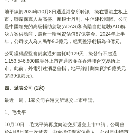
地平線於2024年10月8日通過港交所聆訊，擬在香港主板上
市，聯席保薦人為高盛、摩根士丹利、中信建投國際。公司
是中國領先的高級輔助駕駛(ADAS)和高階自動駕駛(AD)解
決方案供應商，最近一輪融資估值87億美金。2024年上半
年，公司收入為人民幣9.3億元，經調整淨虧損為-8億元。
公司獲得證監會備案通知書耗時129天，擬發行不超過
1,153,546,800股境外上市普通股並在香港聯合交易所上
市。此前，外電引述消息曾指，地平線計劃集資約5億美元
(約39億港元)。
四、遞表公司 (1家)
最近一周，1家公司在港交所遞交上市申請。
1、毛戈平
10月10日，毛戈平第再度向港交所遞交上市申請，公司曾
於4月8日第一次遞表，中金擔任獨家保薦人。公司是中國市