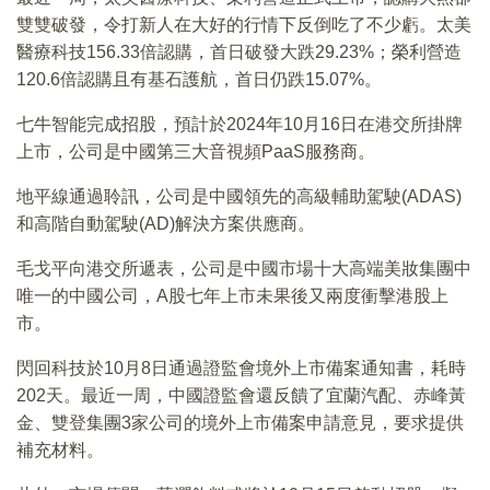
雙雙破發，令打新人在大好的行情下反倒吃了不少虧。太美
醫療科技156.33倍認購，首日破發大跌29.23%；榮利營造
120.6倍認購且有基石護航，首日仍跌15.07%。
七牛智能完成招股，預計於2024年10月16日在港交所掛牌
上市，公司是中國第三大音視頻PaaS服務商。
地平線通過聆訊，公司是中國領先的高級輔助駕駛(ADAS)
和高階自動駕駛(AD)解決方案供應商。
毛戈平向港交所遞表，公司是中國市場十大高端美妝集團中
唯一的中國公司，A股七年上市未果後又兩度衝擊港股上
市。
閃回科技於10月8日通過證監會境外上市備案通知書，耗時
202天。最近一周，中國證監會還反饋了宜蘭汽配、赤峰黃
金、雙登集團3家公司的境外上市備案申請意見，要求提供
補充材料。