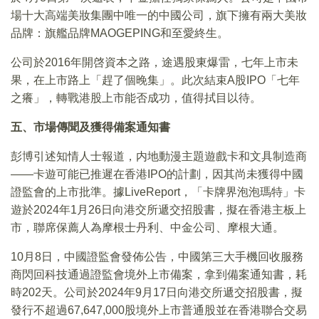
場十大高端美妝集團中唯一的中國公司，旗下擁有兩大美妝
品牌：旗艦品牌MAOGEPING和至愛終生。
公司於2016年開啓資本之路，途遇股東爆雷，七年上市未
果，在上市路上「趕了個晚集」。此次結束A股IPO「七年
之癢」，轉戰港股上市能否成功，值得拭目以待。
五、市場傳聞及獲得備案通知書
彭博引述知情人士報道，内地動漫主題遊戲卡和文具制造商
——卡遊可能已推遲在香港IPO的計劃，因其尚未獲得中國
證監會的上市批準。據LiveReport，「卡牌界泡泡瑪特」卡
遊於2024年1月26日向港交所遞交招股書，擬在香港主板上
市，聯席保薦人為摩根士丹利、中金公司、摩根大通。
10月8日，中國證監會發佈公告，中國第三大手機回收服務
商閃回科技通過證監會境外上市備案，拿到備案通知書，耗
時202天。公司於2024年9月17日向港交所遞交招股書，擬
發行不超過67,647,000股境外上市普通股並在香港聯合交易