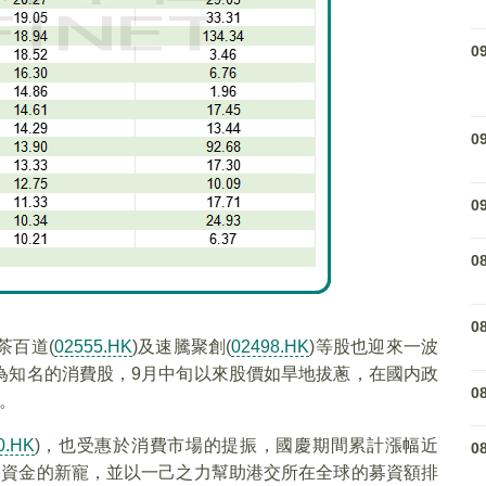
0
0
0
0
0
茶百道(
02555.HK
)及速騰聚創(
02498.HK
)等股也迎來一波
為知名的消費股，9月中旬以來股價如旱地拔蔥，在國内政
0
。
0.HK
)，也受惠於消費市場的提振，國慶期間累計漲幅近
0
為資金的新寵，並以一己之力幫助港交所在全球的募資額排