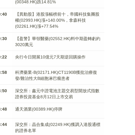
(00348.HK)跌14.81%
9:40
【異動股】港股漲幅榜前十，帝國科技集團股
權(02993.HK)漲+140.00%，拿森科技
(02261.HK)漲+77.54%
9:30
【盈警】華領醫藥(02552.HK)料中期盈轉虧約
3020萬元
9:22
央行今日開展10億元7天期逆回購操作
8:58
科濟藥業-B(02171.HK)CT1190B獲批治療復
發/難治性大B細胞淋巴瘤患者
8:50
深交所：鑫元中證電池主題交易型開放式指數
證券投資基金8月12日上市交易
8:48
通天酒業(00389.HK)停牌
8:44
深交所：晶合集成(02249.HK)獲調入港股通標
的證券名單