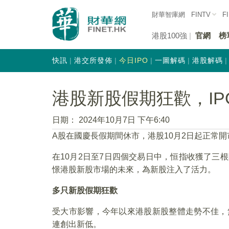
財華智庫網
FINTV
F
港股100強
官網
榜
快訊
港交所發佈
今日IPO
一圖解碼
港股解碼
港股新股假期狂歡，I
日期：
2024年10月7日 下午6:40
A股在國慶長假期間休市，港股10月2日起正常
在10月2日至7日四個交易日中，恒指收獲了三
憬港股新股市場的未來，為新股注入了活力。
多只新股假期狂歡
受大市影響，今年以來港股新股整體走勢不佳，
連創出新低。