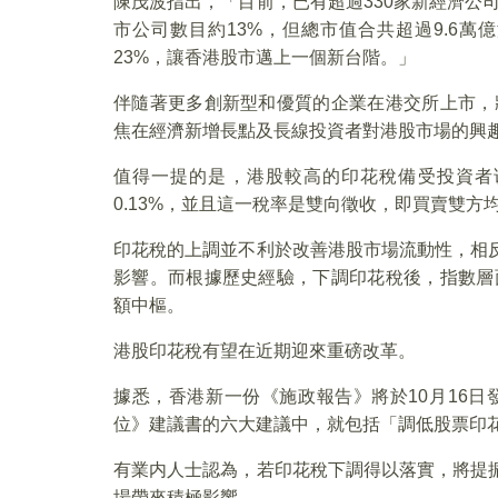
陳茂波指出，「目前，已有超過330家新經濟公
市公司數目約13%，但總市值合共超過9.6萬
23%，讓香港股市邁上一個新台階。」
伴隨著更多創新型和優質的企業在港交所上市，
焦在經濟新增長點及長線投資者對港股市場的興
值得一提的是，港股較高的印花稅備受投資者诟病
0.13%，並且這一稅率是雙向徵收，即買賣雙方均
印花稅的上調並不利於改善港股市場流動性，相反
影響。而根據歷史經驗，下調印花稅後，指數層
額中樞。
港股印花稅有望在近期迎來重磅改革。
據悉，香港新一份《施政報告》將於10月16
位》建議書的六大建議中，就包括「調低股票印
有業内人士認為，若印花稅下調得以落實，將提振
場帶來積極影響。