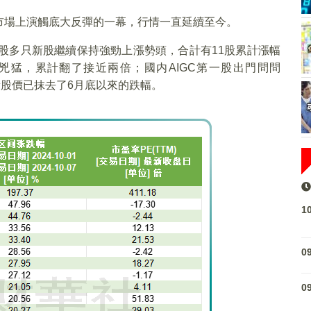
市場上演觸底大反彈的一幕，行情一直延續至今。
)，港股多只新股繼續保持強勁上漲勢頭，合計有11股累計漲幅
最兇猛，累計翻了接近兩倍；國内AIGC第一股出門問問
新股價已抹去了6月底以來的跌幅。
1
0
0