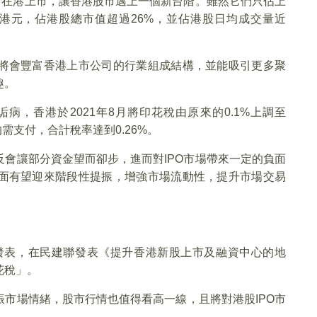
司在港上市，讓香港股市邁上一個新台階。雖然它們只佔上
億港元，佔港股總市值超過26%，並佔港股日均成交量近
將會豐富香港上市公司的行業組成結構，並能吸引更多聚
趣。
，香港於2021年8月將印花稅由原來的0.1%上調至
需支付，合計稅率達到0.26%。
會讓部分資金望而卻步，進而對IPO市場帶來一定的負面
面有望迎來階段性提振，增強市場流動性，提升市場交易
日發表，在民建聯發表《提升香港新股上市及融資中心的地
花稅」。
市場情緒，股市行情也值得看高一線，且將對港股IPO市