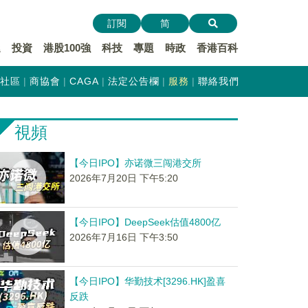
訂閱
简
遞
投資
港股100強
科技
專題
時政
香港百科
社區
商協會
CAGA
法定公告欄
服務
聯絡我們
視頻
【今日IPO】亦诺微三闯港交所
2026年7月20日 下午5:20
【今日IPO】DeepSeek估值4800亿
2026年7月16日 下午3:50
【今日IPO】华勤技术[3296.HK]盈喜
反跌