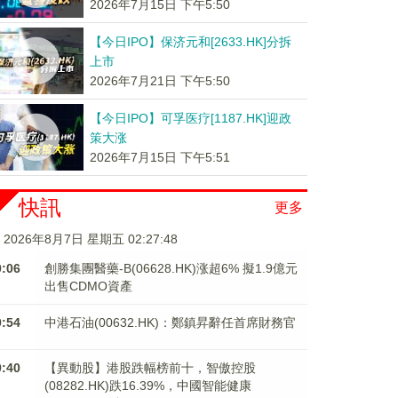
2026年7月15日 下午5:50
【今日IPO】保济元和[2633.HK]分拆
上市
2026年7月21日 下午5:50
【今日IPO】可孚医疗[1187.HK]迎政
策大涨
2026年7月15日 下午5:51
快訊
更多
2026年8月7日 星期五 02:27:49
0:06
創勝集團醫藥-B(06628.HK)涨超6% 擬1.9億元
出售CDMO資產
9:54
中港石油(00632.HK)：鄭鎮昇辭任首席財務官
9:40
【異動股】港股跌幅榜前十，智傲控股
(08282.HK)跌16.39%，中國智能健康