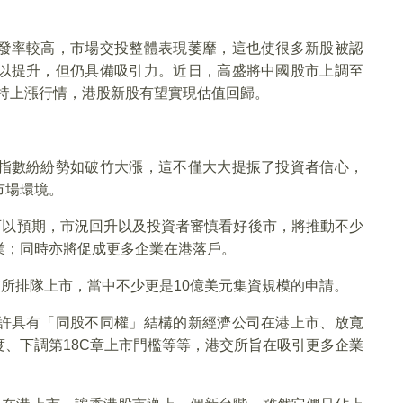
發率較高，市場交投整體表現萎靡，這也使很多新股被認
以提升，但仍具備吸引力。近日，高盛將中國股市上調至
維持上漲行情，港股新股有望實現估值回歸。
指數紛紛勢如破竹大漲，這不僅大大提振了投資者信心，
市場環境。
可以預期，市況回升以及投資者審慎看好後市，將推動不少
業；同時亦將促成更多企業在港落戶。
交所排隊上市，當中不少更是10億美元集資規模的申請。
許具有「同股不同權」結構的新經濟公司在港上市、放寬
、下調第18C章上市門檻等等，港交所旨在吸引更多企業