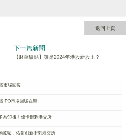
返回上頁
下一篇新聞
【財華盤點】誰是2024年港股新股王？
股市場回暖
IPO市場回暖在望
管多為90後！優卡衝刺港交所
自動駕駛，佑駕創新衝刺港交所