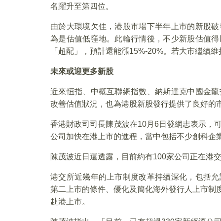
名躍升至第四位。
由於大環境欠佳，港股市場下半年上市的新股破
為是估值低窪地。此輪行情後，不少新股估值得
「超配」，預計還能漲15%-20%。若大市繼續
未來或迎更多新股
近來恒指、中概互聯網指數、納斯達克中國金龍
改善估值狀況，也為港股新股發行提供了良好的
香港財政司司長陳茂波在10月6日發網志表示，
公司加快在港上市的進程，當中包括不少創科企
陳茂波近日還透露，目前約有100家公司正在港
港交所近幾年的上市制度改革持續深化，包括允
第二上市的條件、優化及簡化海外發行人上市制度
赴港上市。