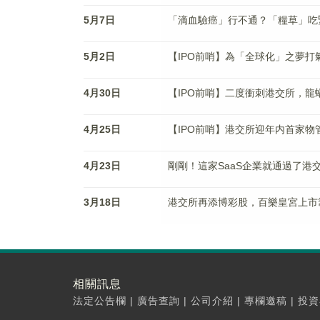
5月7日
「滴血驗癌」行不通？「糧草」吃
5月2日
【IPO前哨】為「全球化」之夢
4月30日
【IPO前哨】二度衝刺港交所，
4月25日
【IPO前哨】港交所迎年内首家
4月23日
剛剛！這家SaaS企業就通過了港
3月18日
港交所再添博彩股，百樂皇宮上市
相關訊息
法定公告欄
|
廣告查詢
|
公司介紹
|
專欄邀稿
|
投資