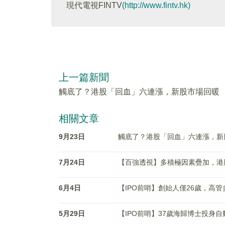
現代電視FINTV
(http://www.fintv.hk)
上一篇新聞
觸底了？港股「回血」六連漲，新股市場回暖
相關文章
9月23日
觸底了？港股「回血」六連漲，新
7月24日
【百強透視】多積極因素疊加，港股
6月4日
【IPO前哨】創始人僅26歲，高
5月29日
【IPO前哨】37歲海歸博士投身