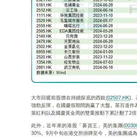
大市回暖前股價在持續探底的西銳(
02507.HK
)、
強勁反彈，在國慶假期間跑赢了大盤。茶百道作
策紅利以及國慶黃金周的雙重推動下累計翻了2倍
此外，近年來的港股「募資王」美的集團(
0030
30%。9月中旬在港交所掛牌至今，美的集團成