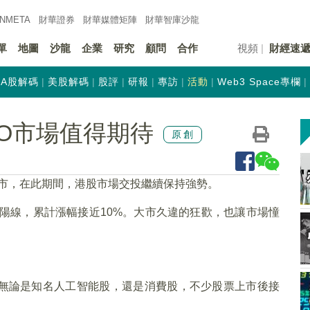
INMETA
財華證券
財華
媒體矩陣
財華
智庫沙龍
單
地圖
沙龍
企業
研究
顧問
合作
視頻
財經速
A股解碼
美股解碼
股評
研報
專訪
活動
Web3 Space專欄
PO市場值得期待
原創
開市，在此期間，港股市場交投繼續保持強勢。
根陽線，累計漲幅接近10%。大市久違的狂歡，也讓市場憧
無論是知名人工智能股，還是消費股，不少股票上市後接