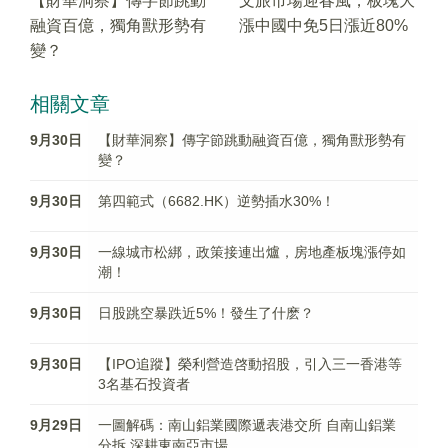
【財華洞察】傳字節跳動
文旅市場迎春風，板塊大
融資百億，獨角獸形勢有
漲中國中免5日漲近80%
變？
相關文章
9月30日
【財華洞察】傳字節跳動融資百億，獨角獸形勢有
變？
9月30日
第四範式（6682.HK）逆勢插水30%！
9月30日
一線城市松綁，政策接連出爐，房地產板塊漲停如
潮！
9月30日
日股跳空暴跌近5%！發生了什麽？
9月30日
【IPO追蹤】榮利營造啓動招股，引入三一香港等
3名基石投資者
9月29日
一圖解碼：南山鋁業國際遞表港交所 自南山鋁業
分拆 深耕東南亞市場