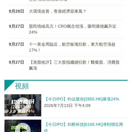
9月29日
大環境改善，香港經濟迎東風？
9月27日
股民情緒高亢！CRO概念領漲，藥明康德飙升近
24%
9月27日
十一黃金周臨近，航空板塊狂歡，東方航空漲超
17%！
9月27日
【港股收評】三大股指繼續狂歡！醫藥股、消費股
飙漲
視頻
【今日IPO】钧达股份[2865.HK]暴涨24%
2026年7月13日 下午4:09
【今日IPO】剑桥科技[6166.HK]净利增近两
倍