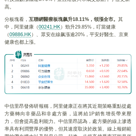
高。
分板塊看，
互聯網醫療板塊飙升18.11%，領漲全市。
其
中，阿里健康（
00241.HK
）勁升29.85%，叮當健康
（
09886.HK
）、眾安在線飙漲逾20%，平安好醫生、京東
健康也都上漲。
中信里昂發佈研報稱，阿里健康正在將其近期策略重點從處
方藥轉向非藥品和非處方藥，這將給1P銷售增長帶來壓
力，但會提高盈利能力。中信里昂認為，處方藥的線上滲透
率具有利潤豐厚的優勢，但其速度取決於政策。線上報銷範