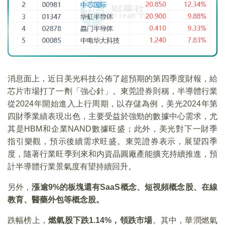
消息面上，近日美光科技公佈了超預期的第四季度財報，給
芯片市場打了一劑「強心針」。東莞證券則稱，半導體行業
從2024年開始進入上行周期，以存儲為例，美光2024年第
四財季業績表現出色，主要受益於強勁的數據中心需求，尤
其是HBM和企業NAND數據旺盛；此外，美光對下一財季
指引樂觀，預示後續需求旺盛。東莞證券表示，展望四季
度，隨著行業旺季到來和内資晶圓廠產能擴充持續推進，預
計半導體行業景氣度有望持續回升。
另外，
漲逾9%的板塊還有SaaS概念、短視頻概念股、在線
教育、醫藥外包等概念股。
跌幅榜上，
燃氣股下跌1.14%，領跌市場
。其中，華潤燃氣