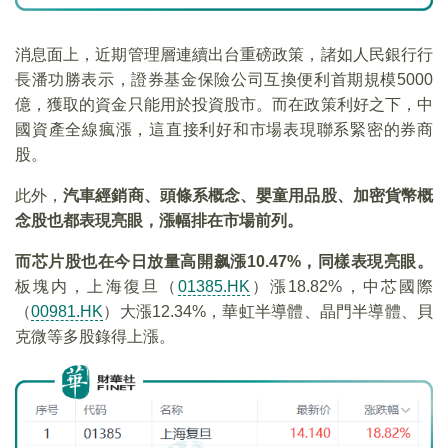
消息面上，近期管理層連續出台重磅政策，諸如人民銀行行
長潘功勝表示，證券基金保險公司互換便利首期規模5000
億，獲取的資金只能用於投資股市。而在政策利好之下，中
國資產全線瘋漲，這直接利好和市場表現聯系緊密的券商
股。
此外，
汽車經銷商、頭條系概念、嬰童用品股、加密貨幣概
念股也都表現亮眼，漲幅排在市場前列。
而芯片股也在今日放量高開飙漲10.47%，同樣表現亮眼。
板塊内，上海復旦（
01385.HK
）漲18.82%，中芯國際
（
00981.HK
）大漲12.34%，華虹半導體、晶門半導體、貝
克微等多股錄得上漲。