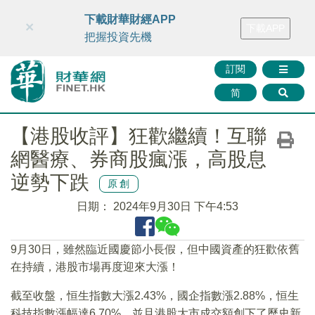
財華智庫網
FINTV
FINMETA
財華證券
媒體矩陣
下載財華財經APP
×
下載APP
智庫沙龍
聯絡我們
把握投資先機
訂閱
简
【港股收評】狂歡繼續！互聯
網醫療、券商股瘋漲，高股息
逆勢下跌
原創
日期：
2024年9月30日 下午4:53
9月30日，雖然臨近國慶節小長假，但中國資產的狂歡依舊
在持續，港股市場再度迎來大漲！
截至收盤，恒生指數大漲2.43%，國企指數漲2.88%，恒生
科技指數漲幅達6.70%，並且港股大市成交額創下了歷史新