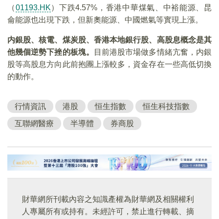
（
01193.HK
）下跌4.57%，香港中華煤氣、中裕能源、昆
侖能源也出現下跌，但新奧能源、中國燃氣等實現上漲。
内銀股、核電、煤炭股、香港本地銀行股、高股息概念是其
他幾個逆勢下挫的板塊。
目前港股市場做多情緒亢奮，内銀
股等高股息方向此前抱團上漲較多，資金存在一些高低切換
的動作。
行情資訊
港股
恒生指數
恒生科技指數
互聯網醫療
半導體
券商股
財華網所刊載內容之知識產權為財華網及相關權利
人專屬所有或持有。未經許可，禁止進行轉載、摘