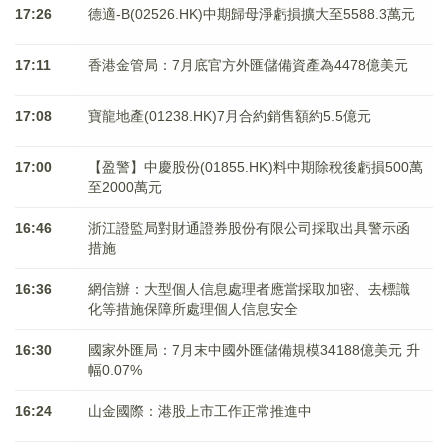
17:26
德適-B(02526.HK)中期歸母淨虧損擴大至5588.3萬元
17:11
香港金管局：7月底官方外匯儲備資產為4478億美元
17:08
寶龍地產(01238.HK)7月合約銷售額約5.5億元
17:00
【盈警】中慶股份(01855.HK)料中期除稅後虧損500萬
至2000萬元
16:46
浙江證監局對財通證券股份有限公司採取出具警示函
措施
16:36
網信辦：大型個人信息處理者應當採取加密、去標識
化等措施保障所處理個人信息安全
16:30
國家外匯局：7月末中國外匯儲備規模34188億美元 升
幅0.07%
16:24
山金國際：港股上市工作正常推進中