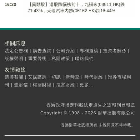
16:20
【異動股】港股跌幅榜前十，九福來(08611.HK)跌
21.43%，天瑞汽車内飾(06162.HK)跌18.44%
相關訊息
法定公告欄
|
廣告查詢
|
公司介紹
|
專欄邀稿
|
投資者關係
|
版權聲明
|
重要聲明
|
私隱政策
|
聯絡我們
友情鏈接
清博智能
|
艾媒諮詢
|
和訊
|
新時空
|
時代財經
|
證券市場周
刊
|
壹財信
|
權衡財經
|
攬富財經
|
更多...
香港政府指定刊載法定通告之憲報刊登報章
Copyright © 1998 - 2026 財華控股有限公司
香港財華社版權所有,未經同意不得轉載。