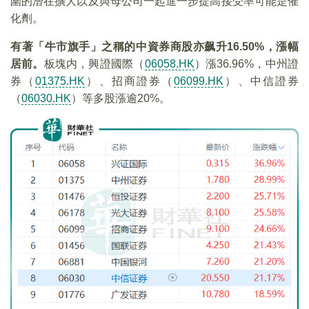
圍的潛在擴大以及與母公司一起進一步提高接受率可能是催
化劑。
有著「牛市旗手」之稱的中資券商股亦飙升16.50%，漲幅
居前。
板塊内，興證國際（
06058.HK
）漲36.96%，中州證
券（
01375.HK
）、招商證券（
06099.HK
）、中信證券
（
06030.HK
）等多股漲逾20%。