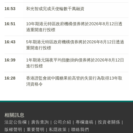
16:53
和光智成完成天使輪數千萬融資
16:51
10年期港元特區政府機構債券將於2026年8月12日透
過重開進行投標
16:43
5年期港元特區政府機構債券將於2026年8月12日透過
重開進行投標
16:39
1年期港元隔夜平均指數掛鉤債券將於2026年8月12日
進行投標
16:28
香港證監會就中國糖果前高管的失當行為取得13年取
消資格令
相關訊息
法定公告欄
|
廣告查詢
|
公司介紹
|
專欄邀稿
|
投資者關係
|
版權聲明
|
重要聲明
|
私隱政策
|
聯絡我們