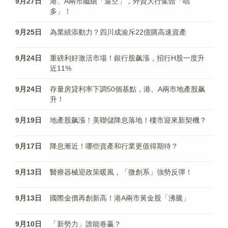
9月27日
港、A兩市繼續「逼空」，外資大行集體「唱
多」！
9月25日
為業績添動力？四川成渝斥22億購高速資產
9月24日
重磅利好激活市場！銀行股飙漲，招行H股一度升
近11%
9月24日
存量房貸利率下調50個基點，港、A兩市地產股飙
升！
9月19日
地產股飙漲！美聯儲降息落地！樓市迎來新契機？
9月17日
降息漸近！哪些資產和行業更值得期待？
9月13日
醫療器械迎政策暖風，「微創系」強勢反彈！
9月13日
國際金價再創新高！港A兩市黃金股「沸騰」
9月10日
「新勢力」誰能卷赢？