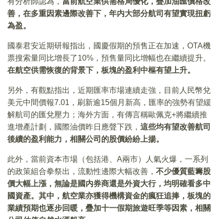
有分析師認為，
當前航空業供需格局優化，疊加油匯價格改
善，在多重因素邊際改善下，年内大部分航司有望實現扭虧
為盈。
國泰君安近期研報指出，國慶假期的預售正在加速，OTA機
票搜索量同比增長了10%，預售量同比增幅也在繼續提升。
在航空供需恢復的背景下，板塊的盈利中樞有望上升。
另外，有觀點指出，近期匯率市場連續走強，目前人民幣兌
美元中間價報7.01，刷新逾15個月新高，匯率的強勢有望緩
解航司的匯兌壓力；海外方面，有傳言稱歐佩克+將繼續推
進增產計劃，國際油價昨日應聲下跌，
這些均有望改善航司
後續的盈利能力，相關公司的股價紛紛上揚。
此外，當前資本市場（包括港、A兩市）人氣火爆，一系列
的政策組合拳祭出，流動性邊際大幅改善，
不少優質藍籌股
價大幅上漲，無論是國内券商還是外資大行，均明確看多中
國資產。其中，航空業亦獲得機構資金的瘋狂追捧，板塊的
業績預期也逐步回暖，疊加十一假期旅遊旺季等因素，相關