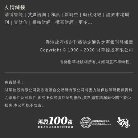
友情鏈接
清博智能
|
艾媒諮詢
|
和訊
|
新時空
|
時代財經
|
證券市場周
刊
|
壹財信
|
權衡財經
|
攬富財經
|
更多...
香港政府指定刊載法定通告之憲報刊登報章
Copyright © 1998 - 2026 財華控股有限公司
香港財華社版權所有,未經同意不得轉載。
免責聲明：
財華控股有限公司及香港聯合交易所有限公司將盡力確保彼等所提供資料
之準確性及可靠性,但並不保證資料絕對無誤,資料如有錯漏而令閣下蒙受
損失,本公司概不負責。