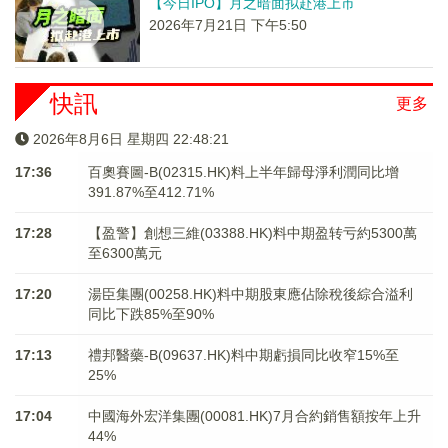
【今日IPO】月之暗面拟赴港上市
2026年7月21日 下午5:50
快訊
更多
2026年8月6日 星期四 22:48:22
17:36
百奧賽圖-B(02315.HK)料上半年歸母淨利潤同比增
391.87%至412.71%
17:28
【盈警】創想三維(03388.HK)料中期盈转亏約5300萬
至6300萬元
17:20
湯臣集團(00258.HK)料中期股東應佔除稅後綜合溢利
同比下跌85%至90%
17:13
禮邦醫藥-B(09637.HK)料中期虧損同比收窄15%至
25%
17:04
中國海外宏洋集團(00081.HK)7月合約銷售額按年上升
44%