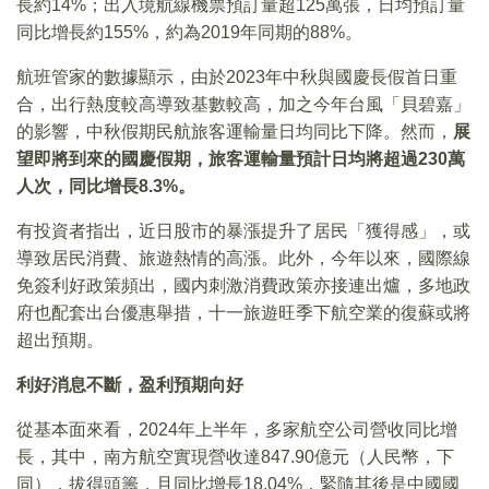
長約14%；出入境航線機票預訂量超125萬張，日均預訂量
同比增長約155%，約為2019年同期的88%。
航班管家的數據顯示，由於2023年中秋與國慶長假首日重
合，出行熱度較高導致基數較高，加之今年台風「貝碧嘉」
的影響，中秋假期民航旅客運輸量日均同比下降。然而，
展
望即將到來的國慶假期，旅客運輸量預計日均將超過230萬
人次，同比增長8.3%。
有投資者指出，近日股市的暴漲提升了居民「獲得感」，或
導致居民消費、旅遊熱情的高漲。此外，今年以來，國際線
免簽利好政策頻出，國内刺激消費政策亦接連出爐，多地政
府也配套出台優惠舉措，十一旅遊旺季下航空業的復蘇或將
超出預期。
利好消息不斷，盈利預期向好
從基本面來看，2024年上半年，多家航空公司營收同比增
長，其中，南方航空實現營收達847.90億元（人民幣，下
同），拔得頭籌，且同比增長18.04%，緊隨其後是中國國