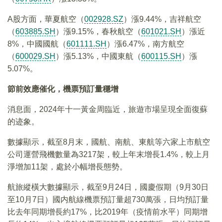
A股方面，華夏航空（
002928.SZ
）漲9.44%，吉祥航空
（
603885.SH
）漲9.15%，春秋航空（
601021.SH
）漲近
8%，中國國航（
601111.SH
）漲6.47%，南方航空
（
600029.SH
）漲5.13%，中國東航（
600115.SH
）漲
5.07%。
節前效應催化，機票預訂量穩增
消息面，2024年十一黃金周臨近，旅遊市場呈現全面復蘇
的迹象。
數據顯示，截至8月末，國航、南航、東航等六家上市航空
公司運營飛機數量為3217架，較上年末增長1.4%，較上月
淨增加11架，處於小幅增長態勢。
航旅縱橫大數據顯示，截至9月24日，國慶假期（9月30日
至10月7日）國内航線機票預訂量超730萬張，日均預訂量
比去年同期增長約17%，比2019年（疫情前水平）同期增