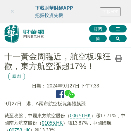
財華智庫網
FINTV
FINMETA
財華證券
媒體矩陣
下載財華財經APP
×
下載APP
智庫沙龍
聯絡我們
把握投資先機
訂閱
简
十一黃金周臨近，航空板塊狂
歡，東方航空漲超17%！
原創
日期：
2024年9月27日 下午7:33
9月27日，港、A兩市航空板塊集體飙漲.
截至收盤，中國東方航空股份（
00670.HK
）漲17.71%，中
國南方航空股份（
01055.HK
）漲13.87%，中國國航
（
00753.HK
）漲13.33%。