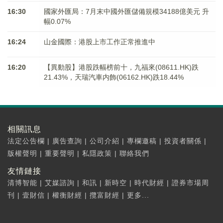
16:30
國家外匯局：7月末中國外匯儲備規模34188億美元 升
幅0.07%
16:24
山金國際：港股上市工作正常推進中
16:20
【異動股】港股跌幅榜前十，九福來(08611.HK)跌
21.43%，天瑞汽車内飾(06162.HK)跌18.44%
相關訊息
法定公告欄
|
廣告查詢
|
公司介紹
|
專欄邀稿
|
投資者關係
|
版權聲明
|
重要聲明
|
私隱政策
|
聯絡我們
友情鏈接
清博智能
|
艾媒諮詢
|
和訊
|
新時空
|
時代財經
|
證券市場周
刊
|
壹財信
|
權衡財經
|
攬富財經
|
更多...