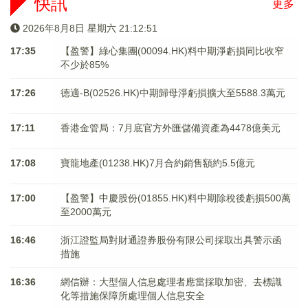
快訊
更多
2026年8月8日 星期六 21:12:51
17:35
【盈警】綠心集團(00094.HK)料中期淨虧損同比收窄
不少於85%
17:26
德適-B(02526.HK)中期歸母淨虧損擴大至5588.3萬元
17:11
香港金管局：7月底官方外匯儲備資產為4478億美元
17:08
寶龍地產(01238.HK)7月合約銷售額約5.5億元
17:00
【盈警】中慶股份(01855.HK)料中期除稅後虧損500萬
至2000萬元
16:46
浙江證監局對財通證券股份有限公司採取出具警示函
措施
16:36
網信辦：大型個人信息處理者應當採取加密、去標識
化等措施保障所處理個人信息安全