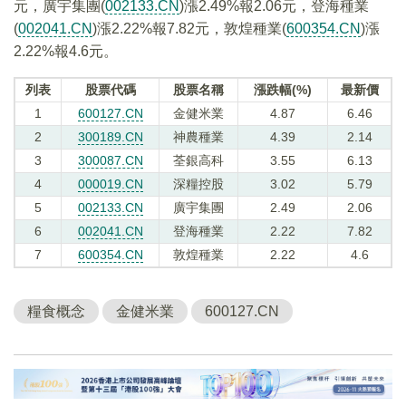
元，廣宇集團(
002133.CN
)漲2.49%報2.06元，登海種業
(
002041.CN
)漲2.22%報7.82元，敦煌種業(
600354.CN
)漲
2.22%報4.6元。
列表
股票代碼
股票名稱
漲跌幅(%)
最新價
1
600127.CN
金健米業
4.87
6.46
2
300189.CN
神農種業
4.39
2.14
3
300087.CN
荃銀高科
3.55
6.13
4
000019.CN
深糧控股
3.02
5.79
5
002133.CN
廣宇集團
2.49
2.06
6
002041.CN
登海種業
2.22
7.82
7
600354.CN
敦煌種業
2.22
4.6
糧食概念
金健米業
600127.CN