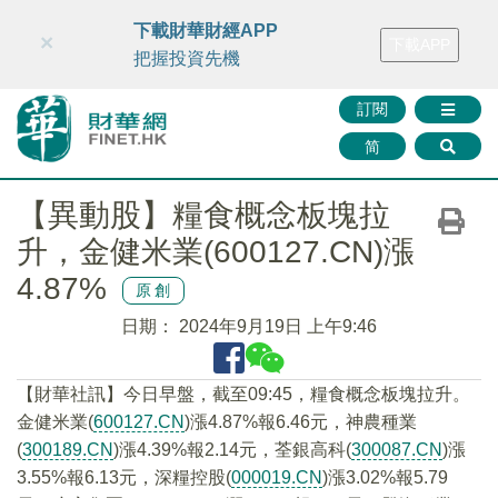
財華智庫網
FINTV
FINMETA
財華證券
媒體矩陣
下載財華財經APP
×
下載APP
智庫沙龍
聯絡我們
把握投資先機
訂閱
简
【異動股】糧食概念板塊拉
升，金健米業(600127.CN)漲
4.87%
原創
日期：
2024年9月19日 上午9:46
【財華社訊】今日早盤，截至09:45，糧食概念板塊拉升。
金健米業(
600127.CN
)漲4.87%報6.46元，神農種業
(
300189.CN
)漲4.39%報2.14元，荃銀高科(
300087.CN
)漲
3.55%報6.13元，深糧控股(
000019.CN
)漲3.02%報5.79