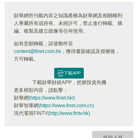
財華網所刊載內容之知識產權為財華網及相關權利
人專屬所有或持有。未經許可，禁止進行轉載、摘
編、複製及建立鏡像等任何使用。
如有意願轉載，請發郵件至
content@finet.com.hk
，獲得書面確認及授權後，
方可轉載。
下載APP
下載財華財經APP，把握投資先機
更多精彩内容，請點擊：
財華網
(https://www.finet.hk/)
財華智庫網
(https://www.finet.com.cn)
現代電視FINTV
(http://www.fintv.hk)
返回上頁