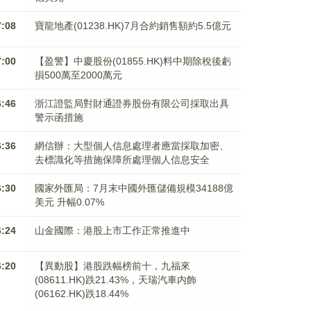
7:08
寶龍地產(01238.HK)7月合約銷售額約5.5億元
7:00
【盈警】中慶股份(01855.HK)料中期除稅後虧
損500萬至2000萬元
6:46
浙江證監局對財通證券股份有限公司採取出具
警示函措施
6:36
網信辦：大型個人信息處理者應當採取加密、
去標識化等措施保障所處理個人信息安全
6:30
國家外匯局：7月末中國外匯儲備規模34188億
美元 升幅0.07%
6:24
山金國際：港股上市工作正常推進中
6:20
【異動股】港股跌幅榜前十，九福來
(08611.HK)跌21.43%，天瑞汽車内飾
(06162.HK)跌18.44%