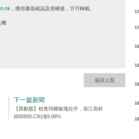
om.hk
，獲得書面確認及授權後，方可轉載。
1
先機
1
1
1
返回上頁
1
下一篇新聞
1
【異動股】租售同權板塊拉升，張江高科
(600895.CN)漲9.98%
1