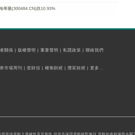
300484.CN)跌10.93%
者關係
|
版權聲明
|
重要聲明
|
私隱政策
|
聯絡我們
券市場周刊
|
壹財信
|
權衡財經
|
攬富財經
|
更多...
所提供資料之準確性及可靠性,但並不保證資料絕對無誤,資料如有錯漏而令閣