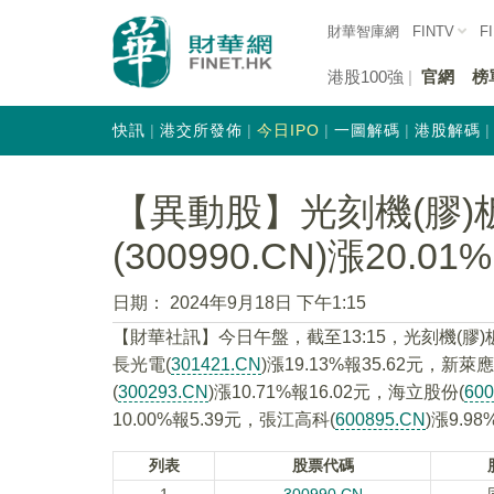
財華智庫網
FINTV
F
港股100強
官網
榜
快訊
港交所發佈
今日IPO
一圖解碼
港股解碼
【異動股】光刻機(膠
(300990.CN)漲20.01%
日期：
2024年9月18日 下午1:15
【財華社訊】今日午盤，截至13:15，光刻機(膠
長光電(
301421.CN
)漲19.13%報35.62元，新萊應
(
300293.CN
)漲10.71%報16.02元，海立股份(
60
10.00%報5.39元，張江高科(
600895.CN
)漲9.9
列表
股票代碼
1
300990.CN