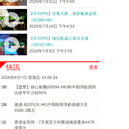
2026年7月21日 下午5:50
【今日IPO】古茗大跌，茶饮集体走弱
（01364.HK）
2026年7月10日 下午4:53
【今日IPO】珞石机器人首日大涨
（03752.HK）
2026年7月9日 下午3:59
快訊
更多
2026年8月7日 星期五 19:06:54
7:35
【盈警】綠心集團(00094.HK)料中期淨虧損同
比收窄不少於85%
7:26
德適-B(02526.HK)中期歸母淨虧損擴大至
5588.3萬元
7:11
香港金管局：7月底官方外匯儲備資產為4478
億美元