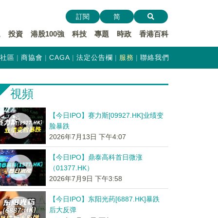
訂閱
简
遞
投資
港股100強
科技
專題
時政
香港百科
社區
商協會
CAGA
法定公告欄
服務
聯絡我們
視頻
【今日IPO】赛力斯[09927.HK]业绩变
脸暴跌
2026年7月13日 下午4:07
【今日IPO】鼎泰高科首日微涨
（01377.HK）
2026年7月9日 下午3:58
【今日IPO】东阳光药[6887.HK]暴跌
后大反弹