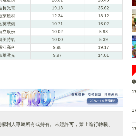
波長光電
19.13
35.62
新萊應材
12.34
18.12
藍英裝備
10.71
16.02
海立股份
10.02
5.93
凱美特氣
10.00
5.39
張江高科
9.98
19.17
京華激光
9.97
14.01
1
1
關權利人專屬所有或持有。未經許可，禁止進行轉載、
1