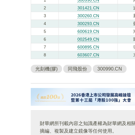
2
301421.CN
3
300260.CN
4
300293.CN
5
600619.CN
6
002549.CN
7
600895.CN
8
603607.CN
光刻機(膠)
同飛股份
300990.CN
財華網所刊載內容之知識產權為財華網及相
摘編、複製及建立鏡像等任何使用。