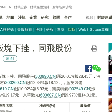
INMETA
財華證券
財華
媒體矩陣
財華
智庫沙龍
單
地圖
沙龍
企業
研究
顧問
合作
視頻
財經速
A股解碼
美股解碼
股評
研報
專訪
活動
Web3 Space專欄
)板塊下挫，同飛股份
原創
)板塊下挫。同飛股份(
300990.CN
)漲20.01%報28.43元，波
材(
300260.CN
)漲12.34%報18.12元，藍英裝備
0619.CN
)漲10.02%報5.93元，凱美特氣(
002549.CN
)漲
8%報19.17元，京華激光(
603607.CN
)漲9.97%報14.01元。
股票名稱
漲跌幅(%)
最新價
同飛股份
20.01
28.43