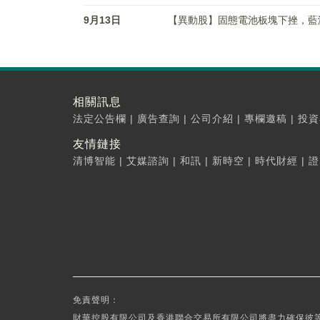
9月13日
【異動股】固態電池板塊下挫，藍海華騰(
相關訊息
法定公告欄
|
廣告查詢
|
公司介紹
|
專欄邀稿
|
投資
友情鏈接
清博智能
|
艾媒諮詢
|
和訊
|
新時空
|
時代財經
|
證
免責聲明：
財華控股有限公司及香港聯合交易所有限公司將盡力確保彼等