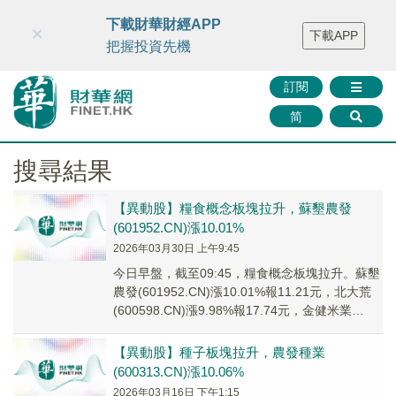
財華智庫網
FINTV
FINMETA
財華證券
媒體矩陣
下載財華財經APP
×
下載APP
智庫沙龍
聯絡我們
把握投資先機
訂閱
简
搜尋結果
【異動股】糧食概念板塊拉升，蘇墾農發
(601952.CN)漲10.01%
2026年03月30日 上午9:45
今日早盤，截至09:45，糧食概念板塊拉升。蘇墾
農發(601952.CN)漲10.01%報11.21元，北大荒
(600598.CN)漲9.98%報17.74元，金健米業
(6001...
【異動股】種子板塊拉升，農發種業
(600313.CN)漲10.06%
2026年03月16日 下午1:15