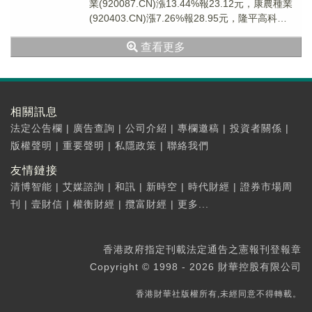
業(920087.CN)漲13.44%報23.12元，康農種業
(920403.CN)漲7.26%報28.95元，隆平高科
(0009...
查看更多
相關訊息
法定公告欄
|
廣告查詢
|
公司介紹
|
專欄邀稿
|
投資者關係
|
版權聲明
|
重要聲明
|
私隱政策
|
聯絡我們
友情鏈接
清博智能
|
艾媒諮詢
|
和訊
|
新時空
|
時代財經
|
證券市場周
刊
|
壹財信
|
權衡財經
|
攬富財經
|
更多...
香港政府指定刊載法定通告之憲報刊登報章
Copyright © 1998 - 2026 財華控股有限公司
香港財華社版權所有,未經同意不得轉載。