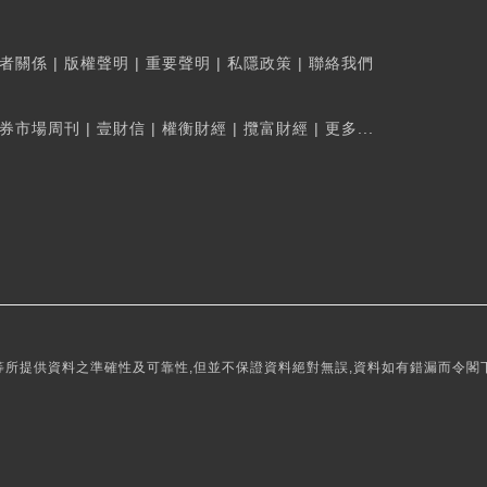
者關係
|
版權聲明
|
重要聲明
|
私隱政策
|
聯絡我們
券市場周刊
|
壹財信
|
權衡財經
|
攬富財經
|
更多...
所提供資料之準確性及可靠性,但並不保證資料絕對無誤,資料如有錯漏而令閣