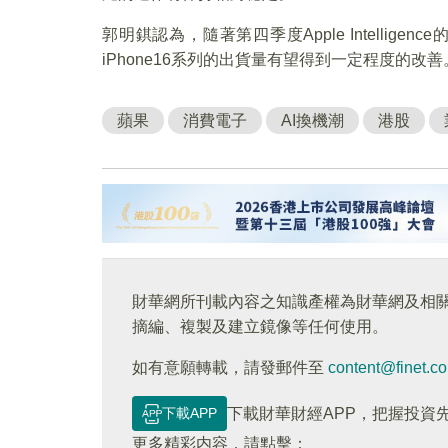
郭明錤認為，隨著第四季度Apple Intelli
iPhone16系列的出貨量有望得到一定程度的改善
蘋果
消費電子
AI換機潮
港股
財華網所刊載內容之知識產權為財華網及相
摘編、複製及建立鏡像等任何使用。
如有意願轉載，請發郵件至
content@finet.c
下載APP
下載財華財經APP，把握投資
更多精彩内容，請點擊：