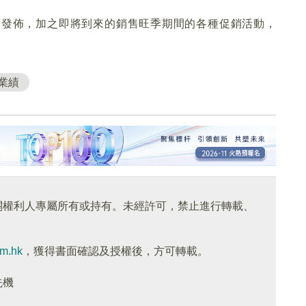
gence的發佈，加之即將到來的銷售旺季期間的各種促銷活動，
。
業績
關權利人專屬所有或持有。未經許可，禁止進行轉載、
om.hk
，獲得書面確認及授權後，方可轉載。
先機