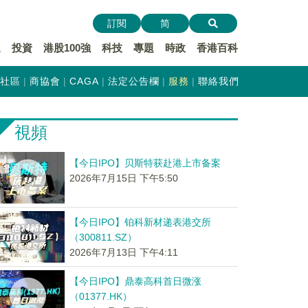
訂閱
简
遞
投資
港股100強
科技
專題
時政
香港百科
社區
商協會
CAGA
法定公告欄
服務
聯絡我們
視頻
【今日IPO】贝斯特获赴港上市备案
2026年7月15日 下午5:50
【今日IPO】铂科新材递表港交所
（300811.SZ）
2026年7月13日 下午4:11
【今日IPO】鼎泰高科首日微涨
（01377.HK）