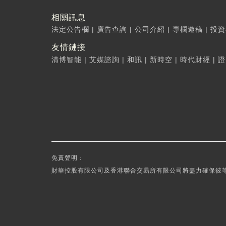
相關訊息
法定公告欄
|
廣告查詢
|
公司介紹
|
專欄邀稿
|
投資
友情鏈接
清博智能
|
艾媒諮詢
|
和訊
|
新時空
|
時代財經
|
證
免責聲明：
財華控股有限公司及香港聯合交易所有限公司將盡力確保彼等