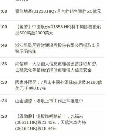
7:08
寶龍地產(01238.HK)7月合約銷售額約5.5億元
7:00
【盈警】中慶股份(01855.HK)料中期除稅後虧
損500萬至2000萬元
6:46
浙江證監局對財通證券股份有限公司採取出具
警示函措施
6:36
網信辦：大型個人信息處理者應當採取加密、
去標識化等措施保障所處理個人信息安全
6:30
國家外匯局：7月末中國外匯儲備規模34188億
美元 升幅0.07%
6:24
山金國際：港股上市工作正常推進中
6:20
【異動股】港股跌幅榜前十，九福來
(08611.HK)跌21.43%，天瑞汽車内飾
(06162.HK)跌18.44%