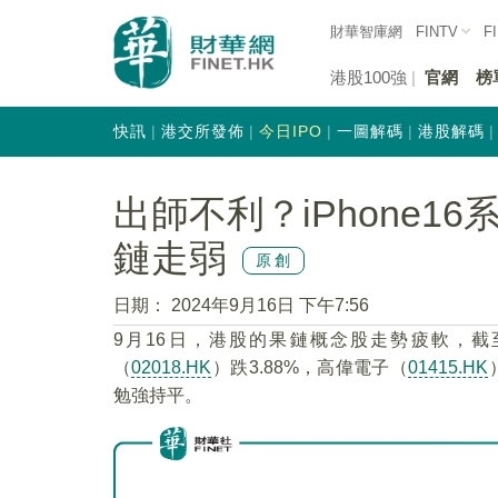
財華智庫網
FINTV
F
港股100強
官網
榜
快訊
港交所發佈
今日IPO
一圖解碼
港股解碼
出師不利？iPhone1
鏈走弱
原創
日期：
2024年9月16日 下午7:56
9月16日，港股的果鏈概念股走勢疲軟，
（
02018.HK
）跌3.88%，高偉電子（
01415.HK
勉強持平。