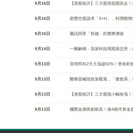
9月16日
【港股收評】三大股指低開高走！
9月16日
順豐控股謀求「A+H」，利潤穩增
9月16日
騰訊阿里「拆牆」的實際價值
9月14日
一圖解碼：迅策科技再闖港交所，
9月13日
宜明昂科2天大漲超50%！受啥刺
9月13日
醫療器械迎政策暖風，「微創系」
9月13日
【港股收評】三大股指小幅收漲！
9月13日
國際金價再創新高！港A兩市黃金