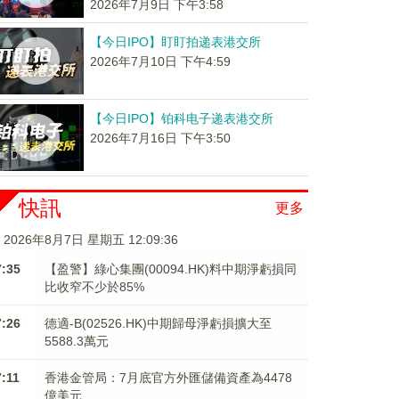
2026年7月9日 下午3:58
【今日IPO】盯盯拍递表港交所
2026年7月10日 下午4:59
【今日IPO】铂科电子递表港交所
2026年7月16日 下午3:50
快訊
更多
2026年8月7日 星期五 12:09:37
7:35
【盈警】綠心集團(00094.HK)料中期淨虧損同
比收窄不少於85%
7:26
德適-B(02526.HK)中期歸母淨虧損擴大至
5588.3萬元
7:11
香港金管局：7月底官方外匯儲備資產為4478
億美元