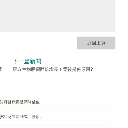
返回上頁
下一篇新聞
遭
康方生物股價翻倍增長！背後是何原因?
，諾輝健康再遭調降估值
股24財年淨利或「腰斬」