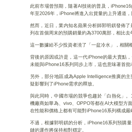
此前市場曾預期，隨著AI技術的普及，iPhone
年至2026年，iPhone將進入出貨量的上升通
然而，近日，業内知名蘋果分析師郭明錤發佈了最新
列在首個周末的預購銷量約為3700萬部，相比去年i
這一數據給不少投資者澆了「一盆冷水」，相關
背後的原因或許是，這一代iPhone的最大賣點，也即A
未能與iPhone16系列同步上市，這也意味著首批
另外，部分地區成為Apple Intelligen
疑影響到了iPhone需求的釋放。
與此同時，中國市場的競爭也趨於「白熱化」。
機廠商如華為、vivo、OPPO等都在AI大模
在性能和價格上都有可能對iPhone16系列構
不過，根據郭明錤的分析，iPhone16系列預
鏈的運作將保持相對穩定。