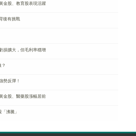
黃金股、教育股表現活躍
背後有挑戰
虧損擴大，但毛利率穩增
激？
強勢反彈！
黃金股、醫藥股漲幅居前
股「沸騰」