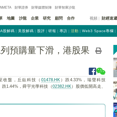
INMETA
財華證券
財華
媒體矩陣
財華
智庫沙龍
單
地圖
沙龍
企業
研究
顧問
合作
視頻
財經速
A股解碼
美股解碼
股評
研報
專訪
活動
Web3 Space專欄
6系列預購量下滑，港股果
截至收盤，丘鈦科技（
01478.HK
）跌4.33%，瑞聲科技
）跌1.44%，舜宇光學科技（
02382.HK
）股價低開高走、