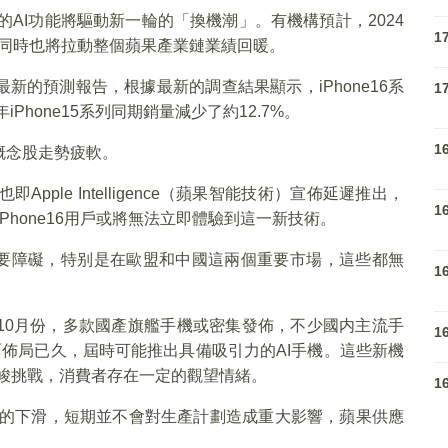
16的AI功能將驅動新一輪的「換機潮」。有機構預計，2024
1
道，同時也將拉動整個蘋果產業鏈業績回暖。
的預測報告，根據最新的調查結果顯示，iPhone16系
1
Phone15系列同期銷量減少了約12.7%。
1
概念股走勢疲軟。
pple Intelligence（蘋果智能技術）宣佈延遲推出，
1
iPhone16用戶或將無法立即體驗到這一新技術。‌
ce推廣的主要障礙，特别是在歐盟和中國這兩個重要市場，這些都無
1
10月份，多款國產旗艦手機或密集發佈，不少國内主流手
1
型方面佈局已久，屆時可能推出具備吸引力的AI手機。這些新機
成嚴峻挑戰，消費者存在一定的觀望情緒。
1
購量的下滑，短期並不會對生產計劃造成重大影響，蘋果供應