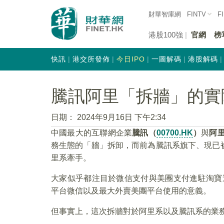
財華智庫網
FINTV
F
港股100強
官網
榜
快訊
港交所發佈
今日IPO
一圖解碼
港股解碼
騰訊阿里「拆牆」的實
日期：
2024年9月16日 下午2:34
中國最大的互聯網企業
騰訊（
00700.HK
）
與
阿
務生態的「牆」拆卸，而前為騰訊系旗下、現已
里系牽手。
大家似乎都注目於微信支付與美團支付進駐淘寶
平台微信以及最大外賣美團平台使用的意義。
但事實上，這次拆牆對於阿里系以及騰訊系的業