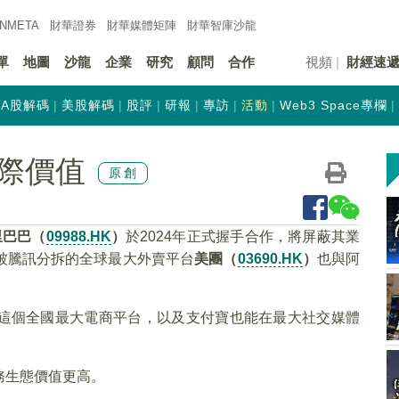
INMETA
財華證券
財華
媒體矩陣
財華
智庫沙龍
單
地圖
沙龍
企業
研究
顧問
合作
視頻
財經速
A股解碼
美股解碼
股評
研報
專訪
活動
Web3 Space專欄
際價值
原創
里巴巴（
09988.HK
）
於2024年正式握手合作，將屏蔽其業
被騰訊分拆的全球最大外賣平台
美團（
03690.HK
）
也與阿
這個全國最大電商平台，以及支付寶也能在最大社交媒體
務生態價值更高。