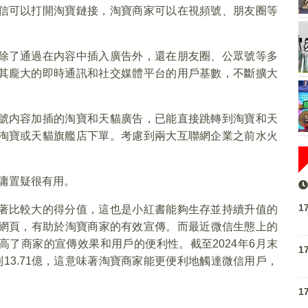
信可以打開淘寶鏈接，淘寶商家可以在視頻號、朋友圈等
除了通過在内容中插入廣告外，還在朋友圈、公眾號等多
其龐大的即時通訊和社交媒體平台的用戶基數，不斷擴大
號内容加插的淘寶和天貓廣告，已能直接跳轉到淘寶和天
淘寶或天貓旗艦店下單。考慮到兩大互聯網企業之前水火
。
毋庸置疑很有用。
1
著比較大的得分值，這也是小紅書能夠生存並持續升值的
P網頁，有助於淘寶商家的有效宣傳。而最近微信生態上的
了商家的宣傳效果和用戶的便利性。截至2024年6月末
1
到13.71億，這意味著淘寶商家能更便利地觸達微信用戶，
1