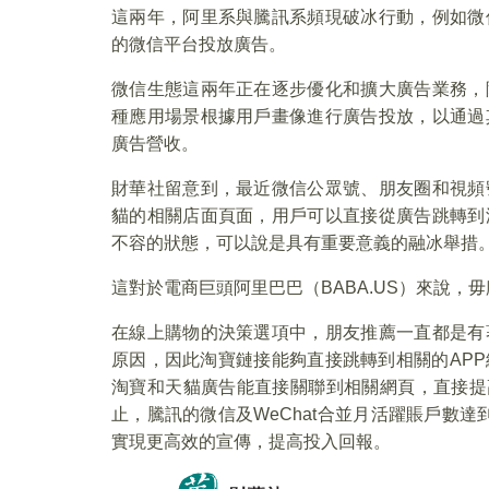
這兩年，阿里系與騰訊系頻現破冰行動，例如微
的微信平台投放廣告。
微信生態這兩年正在逐步優化和擴大廣告業務，
種應用場景根據用戶畫像進行廣告投放，以通過
廣告營收。
財華社留意到，最近微信公眾號、朋友圈和視頻
貓的相關店面頁面，用戶可以直接從廣告跳轉到
不容的狀態，可以說是具有重要意義的融冰舉措
這對於電商巨頭阿里巴巴（BABA.US）來說，
在線上購物的決策選項中，朋友推薦一直都是有
原因，因此淘寶鏈接能夠直接跳轉到相關的AP
淘寶和天貓廣告能直接關聯到相關網頁，直接提高
止，騰訊的微信及WeChat合並月活躍賬戶數達
實現更高效的宣傳，提高投入回報。