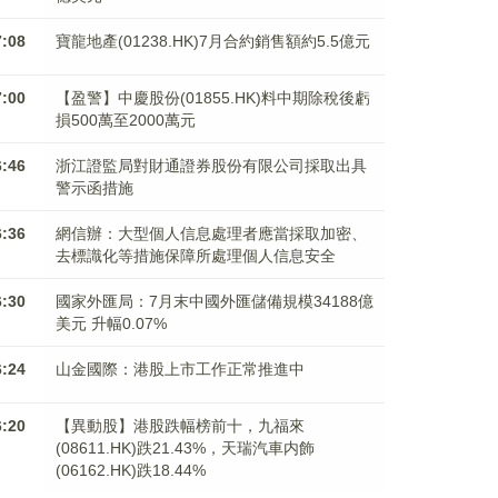
7:08
寶龍地產(01238.HK)7月合約銷售額約5.5億元
7:00
【盈警】中慶股份(01855.HK)料中期除稅後虧
損500萬至2000萬元
6:46
浙江證監局對財通證券股份有限公司採取出具
警示函措施
6:36
網信辦：大型個人信息處理者應當採取加密、
去標識化等措施保障所處理個人信息安全
6:30
國家外匯局：7月末中國外匯儲備規模34188億
美元 升幅0.07%
6:24
山金國際：港股上市工作正常推進中
6:20
【異動股】港股跌幅榜前十，九福來
(08611.HK)跌21.43%，天瑞汽車内飾
(06162.HK)跌18.44%