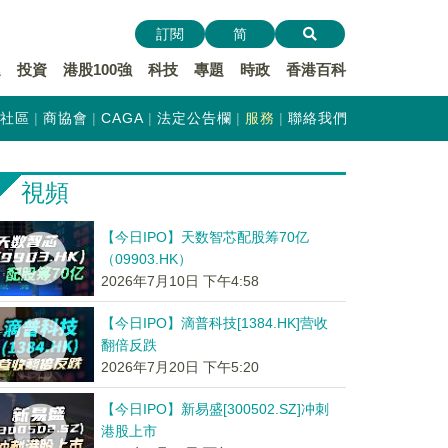
訂閱
简
遞
投資
港股100強
科技
專題
時政
香港百科
社區
商協會
CAGA
法定公告欄
服務
聯絡我們
視頻
【今日IPO】天数智芯配股筹70亿
（09903.HK）
2026年7月10日 下午4:58
【今日IPO】滴普科技[1384.HK]营收
翻倍反跌
2026年7月20日 下午5:20
【今日IPO】新易盛[300502.SZ]冲刺
港股上市