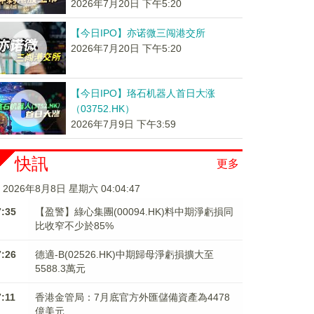
2026年7月20日 下午5:20
【今日IPO】亦诺微三闯港交所
2026年7月20日 下午5:20
【今日IPO】珞石机器人首日大涨
（03752.HK）
2026年7月9日 下午3:59
快訊
更多
2026年8月8日 星期六 04:04:48
7:35
【盈警】綠心集團(00094.HK)料中期淨虧損同
比收窄不少於85%
7:26
德適-B(02526.HK)中期歸母淨虧損擴大至
5588.3萬元
7:11
香港金管局：7月底官方外匯儲備資產為4478
億美元