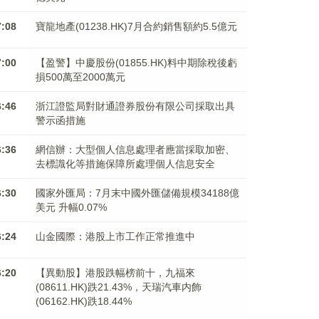
7:08
寶龍地產(01238.HK)7月合約銷售額約5.5億元
7:00
【盈警】中慶股份(01855.HK)料中期除稅後虧
損500萬至2000萬元
6:46
浙江證監局對財通證券股份有限公司採取出具
警示函措施
6:36
網信辦：大型個人信息處理者應當採取加密、
去標識化等措施保障所處理個人信息安全
6:30
國家外匯局：7月末中國外匯儲備規模34188億
美元 升幅0.07%
6:24
山金國際：港股上市工作正常推進中
6:20
【異動股】港股跌幅榜前十，九福來
(08611.HK)跌21.43%，天瑞汽車内飾
(06162.HK)跌18.44%