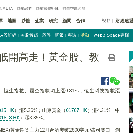
INMETA
財華證券
財華
媒體矩陣
財華
智庫沙龍
單
地圖
沙龍
企業
研究
顧問
合作
視頻
財經速
A股解碼
美股解碼
股評
研報
專訪
活動
Web3 Space專欄
低開高走！黃金股、教
，恒生指數、國企指數均上漲0.31%，恒生科技指數漲
815.HK
）漲5.26%；山東黃金（
01787.HK
）漲4.21%，中
01818.HK
）漲3.35%。
EX)黃金期貨主力12月合約突破2600美元/盎司關口，創