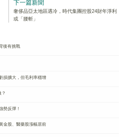
下一篇新聞
奢侈品亞太地區遇冷，時代集團控股24財年淨利
或「腰斬」
背後有挑戰
虧損擴大，但毛利率穩增
激？
強勢反彈！
黃金股、醫藥股漲幅居前