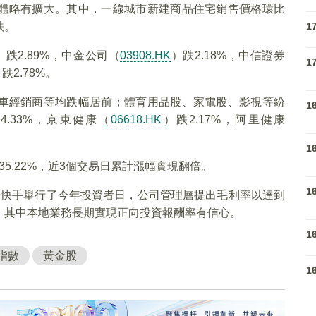
體略有擴大。其中，一線城市新建商品住宅銷售價格環比
跌。
1
）跌2.89%，中金公司（
03908.HK
）跌2.18%，中信證券
1
跌2.78%。
車經銷商等均跌幅居前；體育用品股、家電股、影視等紛
1
4.33%，京東健康（
06618.HK
）跌2.17%，阿里健康
1
35.22%，近3個交易日累計漲幅實現翻倍。
1
出，快手舉行了今年投資者日，公司管理層提出毛利率以達到
標，其中本地業務長期實現正向投資報酬率有信心。
1
指數
黃金股
1