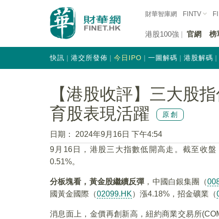
財華智庫網
FINTV
F
港股100強
官網
榜
快訊
港交所發佈
今日IPO
一圖解碼
港股解碼
【港股收評】三大股指
育股表現活躍
原創
日期：
2024年9月16日 下午4:54
9月16日，港股三大指數低開高走。截至收盤
0.51%。
分板塊看，黃金股繼續反彈
，中國白銀集團（
00
國黃金國際（
02099.HK
）漲4.18%，招金礦業（
消息面上，金價再創新高，紐約商業交易所(COM