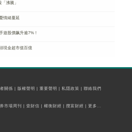
股「沸騰」
擔憂情緒蔓延
手遊股價飙升逾7%！
頭現金超市值百億
者關係
|
版權聲明
|
重要聲明
|
私隱政策
|
聯絡我們
券市場周刊
|
壹財信
|
權衡財經
|
攬富財經
|
更多...