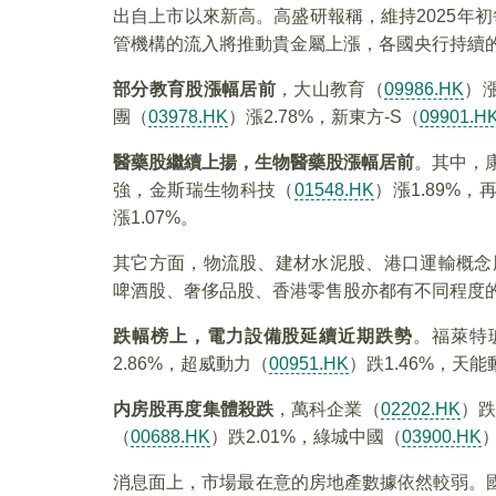
出自上市以來新高。高盛研報稱，維持2025年初
管機構的流入將推動貴金屬上漲，各國央行持續
部分教育股漲幅居前
，大山教育（
09986.HK
）漲
團（
03978.HK
）漲2.78%，新東方-S（
09901.H
醫藥股繼續上揚，生物醫藥股漲幅居前
。其中，
強，金斯瑞生物科技（
01548.HK
）漲1.89%，
漲1.07%。
其它方面，物流股、建材水泥股、港口運輸概念
啤酒股、奢侈品股、香港零售股亦都有不同程度
跌幅榜上，電力設備股延續近期跌勢
。福萊特
2.86%，超威動力（
00951.HK
）跌1.46%，天
内房股再度集體殺跌
，萬科企業（
02202.HK
）跌
（
00688.HK
）跌2.01%，綠城中國（
03900.HK
）
消息面上，市場最在意的房地產數據依然較弱。國