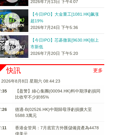
2026年7月13日 下午4:07
【今日IPO】大金重工[1081.HK]飙涨
超19%
2026年7月24日 下午5:36
【今日IPO】芯碁微装[9630.HK]创上
市新低
2026年7月20日 下午5:20
快訊
更多
2026年8月8日 星期六 08:44:24
7:35
【盈警】綠心集團(00094.HK)料中期淨虧損同
比收窄不少於85%
7:26
德適-B(02526.HK)中期歸母淨虧損擴大至
5588.3萬元
7:11
香港金管局：7月底官方外匯儲備資產為4478
億美元