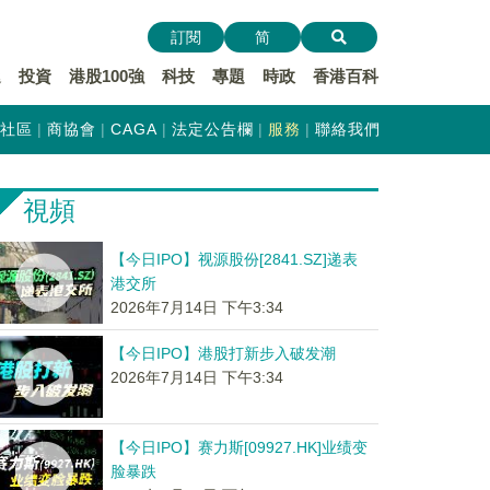
訂閱
简
遞
投資
港股100強
科技
專題
時政
香港百科
社區
商協會
CAGA
法定公告欄
服務
聯絡我們
視頻
【今日IPO】视源股份[2841.SZ]递表
港交所
2026年7月14日 下午3:34
【今日IPO】港股打新步入破发潮
2026年7月14日 下午3:34
【今日IPO】赛力斯[09927.HK]业绩变
脸暴跌