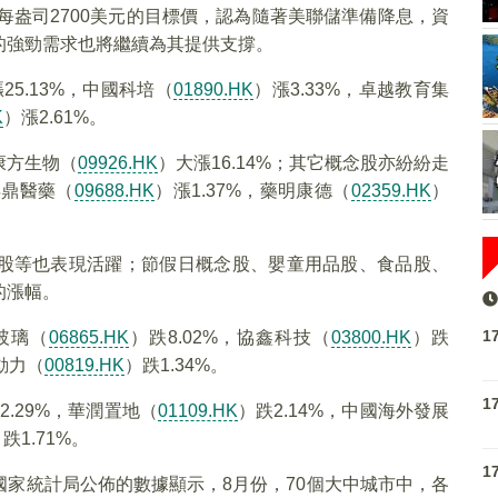
每盎司2700美元的目標價，認為隨著美聯儲準備降息，資
的強勁需求也將繼續為其提供支撐。
25.13%，中國科培（
01890.HK
）漲3.33%，卓越教育集
K
）漲2.61%。
康方生物（
09926.HK
）大漲16.14%；其它概念股亦紛紛走
再鼎醫藥（
09688.HK
）漲1.37%，藥明康德（
02359.HK
）
股等也表現活躍；節假日概念股、嬰童用品股、食品股、
的漲幅。
1
玻璃（
06865.HK
）跌8.02%，協鑫科技（
03800.HK
）跌
能動力（
00819.HK
）跌1.34%。
1
2.29%，華潤置地（
01109.HK
）跌2.14%，中國海外發展
跌1.71%。
1
家統計局公佈的數據顯示，8月份，70個大中城市中，各