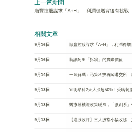
上一篇新聞
順豐控股謀求「A+H」，利潤穩增背後有挑戰
相關文章
9月16日
順豐控股謀求「A+H」，利潤穩增
9月16日
騰訊阿里「拆牆」的實際價值
9月14日
一圖解碼：迅策科技再闖港交所，
9月13日
宜明昂科2天大漲超50%！受啥刺
9月13日
醫療器械迎政策暖風，「微創系」
9月13日
【港股收評】三大股指小幅收漲！