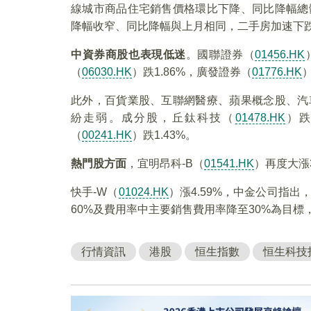
線城市商品住宅銷售價格環比下降、同比降幅總
降幅收窄、同比降幅與上月相同，二手房加速下
中資券商股也表現低迷
。國聯證券（
01456.HK
（
06030.HK
）跌1.86%，廣發證券（
01776.HK
）
此外，百貨業股、互聯網醫療、蘋果概念股、汽
紛走弱。成分股，丘鈦科技（
01478.HK
）跌
（
00241.HK
）跌1.43%。
熱門股方面
，宜明昂科-B（
01541.HK
）再度大漲
快手-W（
01024.HK
）漲4.59%，中金公司指
60%及費用率中主要銷售費用率降至30%為目
行情資訊
港股
恒生指數
恒生科技