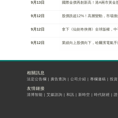
9月13日
國際金價再創新高！港A兩市黃金
9月12日
股價跌超12%！高層變動，市場
9月12日
拿下《仙劍奇俠傳》全球版權，中
9月12日
業績向上股價向下，哈爾濱電氣手
相關訊息
法定公告欄
|
廣告查詢
|
公司介紹
|
專欄邀稿
|
投資
友情鏈接
清博智能
|
艾媒諮詢
|
和訊
|
新時空
|
時代財經
|
證